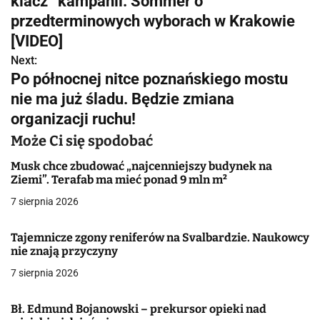
klacz” kampanii. Sommer o
w
przedterminowych wyborach w Krakowie
[VIDEO]
i
Next:
g
Po północnej nitce poznańskiego mostu
nie ma już śladu. Będzie zmiana
a
organizacji ruchu!
c
Może Ci się spodobać
j
Musk chce zbudować „najcenniejszy budynek na
Ziemi”. Terafab ma mieć ponad 9 mln m²
a
7 sierpnia 2026
w
p
Tajemnicze zgony reniferów na Svalbardzie. Naukowcy
nie znają przyczyny
i
7 sierpnia 2026
s
Bł. Edmund Bojanowski – prekursor opieki nad
u