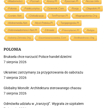
Wiadomości
Poznań
Kresy.pl
Epoznan.pl
Nczas.info
Polonia
Publicystyka
Dziennik.com
Rosja
Dlapolski.pl
Goniec.net
Globalizacja
TenPoznan.pl
Magnapolonia.org
Wolnemedia.net
Mysl-Polska.pl
Twojapogoda.pl
Dobrewiadomosci.net.pl
Zdrowie
Prisonplanet.pl
Religia
Sekrety-Zdrowia.org
Gazetawarszawska.com
Stolikwolnosci.org
POLONIA
Bruksela chce narzucić Polsce handel dziećmi
7 sierpnia 2026
Ukrainiec zatrzymany za przygotowania do sabotażu
7 sierpnia 2026
Globalny Monolit: Architektura sterowanego chaosu
7 sierpnia 2026
Odmówiła udziału w „tranzycji”. Wygrała ze szpitalem