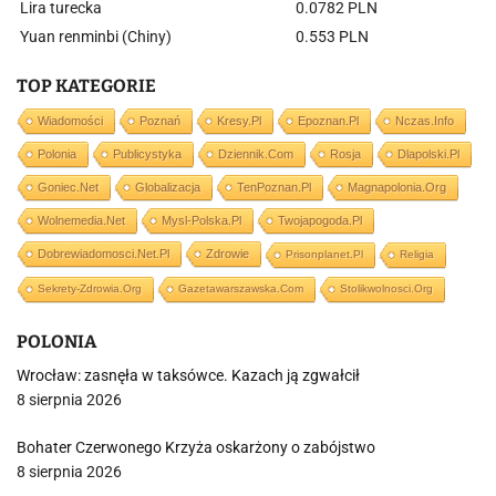
Lira turecka
0.0782 PLN
Yuan renminbi (Chiny)
0.553 PLN
TOP KATEGORIE
Wiadomości
Poznań
Kresy.pl
Epoznan.pl
Nczas.info
Polonia
Publicystyka
Dziennik.com
Rosja
Dlapolski.pl
Goniec.net
Globalizacja
TenPoznan.pl
Magnapolonia.org
Wolnemedia.net
Mysl-Polska.pl
Twojapogoda.pl
Dobrewiadomosci.net.pl
Zdrowie
Prisonplanet.pl
Religia
Sekrety-Zdrowia.org
Gazetawarszawska.com
Stolikwolnosci.org
POLONIA
Wrocław: zasnęła w taksówce. Kazach ją zgwałcił
8 sierpnia 2026
Bohater Czerwonego Krzyża oskarżony o zabójstwo
8 sierpnia 2026