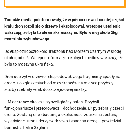
Tureckie media poinformowały, że w północno-wschodniej części
kraju dron rozbił się o drzewo i eksplodował. Wstępne ustalenia
wskazują, że była to ukraińska maszyna. Było w niej około 5kg
materiału wybuchowego.
Do eksplozji doszło koło Trabzonu nad Morzem Czarnym w środę
około godz. 6. Wstępne informacje lokalnych mediów wskazują, że
była to maszyna ukraińska.
Dron uderzył w drzewo i eksplodował. Jego fragmenty spadły na
drogę. Po zgłoszeniach od mieszkańców na miejsce przybyły
służby i zebrały wrak do szczegółowej analizy.
– Mieszkańcy okolicy usłyszeli głośny hałas. Przybyli
funkcjonariusze i przeprowadzili dochodzenie. Ekipy zebrały części
drona. Zostaną one zbadane, a okoliczności zdarzenia zostaną
wyjaśnione. Dron uderzył w drzewo i spadł na drogę – powiedział
burmistrz Halim Saglam.