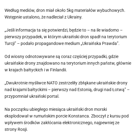
Według mediów, dron miał około 5kg materiałów wybuchowych.
Wstępnie ustalono, że nadleciał z Ukrainy.
„Jeśli informacja ta się potwierdzi, będzie to – na ile wiadomo –
pierwszy przypadek, w którym ukraiński dron spadł na terytorium
Turcji” – podało propagandowe medium „Ukraińska Prawda”.
Od wiosny odnotowywane są coraz częściej przypadki, gdzie
ukraińskie drony znajdowano na terytorium innych państw, głównie
w krajach bałtyckich i w Finlandii.
„Dwukrotnie myśliwce NATO zestrzeliły zbłąkane ukraińskie drony
nad krajami bałtyckimi – pierwszy nad Estonią, drugi nad Łotwą” –
przypomniał ukraiński portal.
Na początku ubiegłego miesiąca ukraiński dron morski
eksplodował w rumuńskim porcie Konstanca. Zboczył z kursu pod
wpływem środków zakłócania elektronicznego, najpewniej ze
strony Rosji.