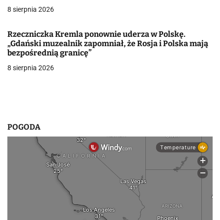
w
8 sierpnia 2026
p
Rzeczniczka Kremla ponownie uderza w Polskę.
i
„Gdański muzealnik zapomniał, że Rosja i Polska mają
bezpośrednią granicę”
s
8 sierpnia 2026
u
POGODA