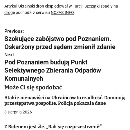
Artykuł
Ukraiński dron eksplodował w Turcji. Szczątki spadły na
drogę
pochodzi z serwisu
NCZAS.INFO
.
Previous:
N
Szokujące zabójstwo pod Poznaniem.
a
Oskarżony przed sądem zmienił zdanie
w
Next:
Pod Poznaniem budują Punkt
i
Selektywnego Zbierania Odpadów
g
Komunalnych
a
Może Ci się spodobać
c
Ataki z nienawiści na Ukraińców to rzadkość. Dominują
przestępstwa pospolite. Policja pokazała dane
j
8 sierpnia 2026
a
Z Bidenem jest źle. „Rak się rozprzestrzenił”