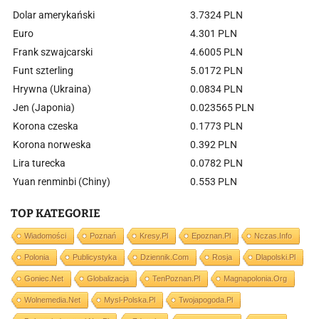
Dolar amerykański
3.7324 PLN
Euro
4.301 PLN
Frank szwajcarski
4.6005 PLN
Funt szterling
5.0172 PLN
Hrywna (Ukraina)
0.0834 PLN
Jen (Japonia)
0.023565 PLN
Korona czeska
0.1773 PLN
Korona norweska
0.392 PLN
Lira turecka
0.0782 PLN
Yuan renminbi (Chiny)
0.553 PLN
TOP KATEGORIE
Wiadomości
Poznań
Kresy.pl
Epoznan.pl
Nczas.info
Polonia
Publicystyka
Dziennik.com
Rosja
Dlapolski.pl
Goniec.net
Globalizacja
TenPoznan.pl
Magnapolonia.org
Wolnemedia.net
Mysl-Polska.pl
Twojapogoda.pl