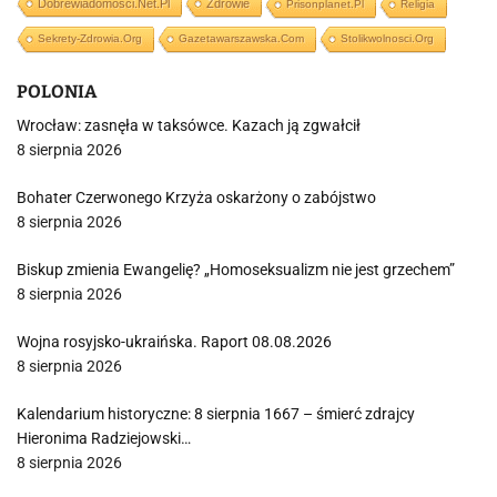
Dobrewiadomosci.net.pl
Zdrowie
Prisonplanet.pl
Religia
Sekrety-Zdrowia.org
Gazetawarszawska.com
Stolikwolnosci.org
POLONIA
Wrocław: zasnęła w taksówce. Kazach ją zgwałcił
8 sierpnia 2026
Bohater Czerwonego Krzyża oskarżony o zabójstwo
8 sierpnia 2026
Biskup zmienia Ewangelię? „Homoseksualizm nie jest grzechem”
8 sierpnia 2026
Wojna rosyjsko-ukraińska. Raport 08.08.2026
8 sierpnia 2026
Kalendarium historyczne: 8 sierpnia 1667 – śmierć zdrajcy
Hieronima Radziejowski…
8 sierpnia 2026