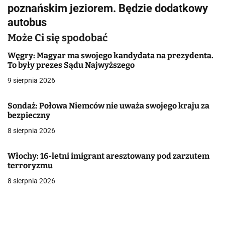
i
poznańskim jeziorem. Będzie dodatkowy
g
autobus
a
Może Ci się spodobać
c
Węgry: Magyar ma swojego kandydata na prezydenta.
To były prezes Sądu Najwyższego
j
9 sierpnia 2026
a
Sondaż: Połowa Niemców nie uważa swojego kraju za
w
bezpieczny
8 sierpnia 2026
p
i
Włochy: 16-letni imigrant aresztowany pod zarzutem
terroryzmu
s
8 sierpnia 2026
u