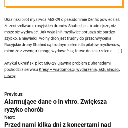
Ukraiński pilot myśliwca MiG-29 o pseudonimie Denfix powiedział,
że zestrzeliwanie rosyjskich dronów Shahed jest trudniejsze, niż
może się wydawać. Jak wyjaśnił, myśliwiec porusza się bardzo
szybko, a niewielki i wolny dron jest trudny do przechwycenia.
Rosyjskie drony Shahed są trudnym celem dla pilotów myśliwców,
mimo że z zewnątrz mogą wydawać się łatwe do zestrzelenia — […]
Artykuł
Ukraiński pilot MiG-29 ujawnia problem z Shahedami
pochodzi z serwisu
Kresy – wiadomości, wydarzenia, aktualności,
newsy
.
Previous:
N
Alarmujące dane o in vitro. Zwiększa
a
ryzyko chorób
w
Next:
Przed nami kilka dni z koncertami nad