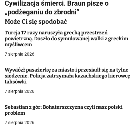
Cywilizacja śmierci. Braun pisze o
i
„podżeganiu do zbrodni”
g
Może Ci się spodobać
a
Turcja 17 razy naruszyła grecką przestrzeń
powietrzną. Doszło do symulowanej walki z greckim
c
myśliwcem
j
7 sierpnia 2026
a
Wywiózł pasażerkę za miasto i przesiadł się na tylne
siedzenie. Policja zatrzymała kazachskiego kierowcę
w
taksówki
p
7 sierpnia 2026
i
Sebastian z gór: Bohaterszczyzna czyli nasz polski
s
problem
7 sierpnia 2026
u