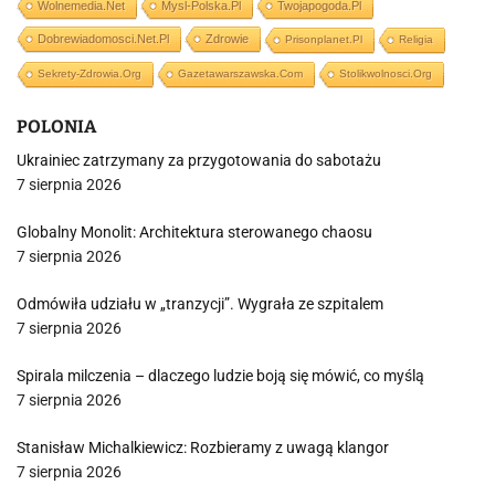
Wolnemedia.net
Mysl-Polska.pl
Twojapogoda.pl
Dobrewiadomosci.net.pl
Zdrowie
Prisonplanet.pl
Religia
Sekrety-Zdrowia.org
Gazetawarszawska.com
Stolikwolnosci.org
POLONIA
Ukrainiec zatrzymany za przygotowania do sabotażu
7 sierpnia 2026
Globalny Monolit: Architektura sterowanego chaosu
7 sierpnia 2026
Odmówiła udziału w „tranzycji”. Wygrała ze szpitalem
7 sierpnia 2026
Spirala milczenia – dlaczego ludzie boją się mówić, co myślą
7 sierpnia 2026
Stanisław Michalkiewicz: Rozbieramy z uwagą klangor
7 sierpnia 2026