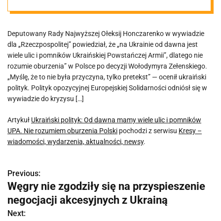
pomników UPA.
Deputowany Rady Najwyższej Ołeksij Honczarenko w wywiadzie
Nie rozumiem
dla „Rzeczpospolitej” powiedział, że „na Ukrainie od dawna jest
wiele ulic i pomników Ukraińskiej Powstańczej Armii”, dlatego nie
oburzenia
rozumie oburzenia” w Polsce po decyzji Wołodymyra Zełenskiego.
„Myślę, że to nie była przyczyna, tylko pretekst” — ocenił ukraiński
polityk. Polityk opozycyjnej Europejskiej Solidarności odniósł się w
Polski
wywiadzie do kryzysu […]
Artykuł
Ukraiński polityk: Od dawna mamy wiele ulic i pomników
UPA. Nie rozumiem oburzenia Polski
pochodzi z serwisu
Kresy –
wiadomości, wydarzenia, aktualności, newsy
.
Previous:
N
Węgry nie zgodziły się na przyspieszenie
a
negocjacji akcesyjnych z Ukrainą
w
Next: