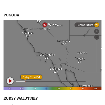
POGODA
KURSY WALUT NBP