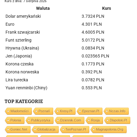
Kurs z dnia: 7 sierpnia 2026
Waluta
Kurs
Dolar amerykański
3.7324 PLN
Euro
4.301 PLN
Frank szwajcarski
4.6005 PLN
Funt szterling
5.0172 PLN
Hrywna (Ukraina)
0.0834 PLN
Jen (Japonia)
0.023565 PLN
Korona czeska
0.1773 PLN
Korona norweska
0.392 PLN
Lira turecka
0.0782 PLN
Yuan renminbi (Chiny)
0.553 PLN
TOP KATEGORIE
Wiadomości
Poznań
Kresy.pl
Epoznan.pl
Nczas.info
Polonia
Publicystyka
Dziennik.com
Rosja
Dlapolski.pl
Goniec.net
Globalizacja
TenPoznan.pl
Magnapolonia.org