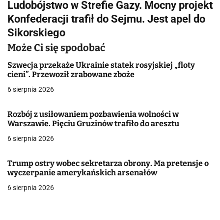
Ludobójstwo w Strefie Gazy. Mocny projekt
i
Konfederacji trafił do Sejmu. Jest apel do
g
Sikorskiego
a
Może Ci się spodobać
c
Szwecja przekaże Ukrainie statek rosyjskiej „floty
cieni”. Przewoził zrabowane zboże
j
6 sierpnia 2026
a
Rozbój z usiłowaniem pozbawienia wolności w
w
Warszawie. Pięciu Gruzinów trafiło do aresztu
6 sierpnia 2026
p
i
Trump ostry wobec sekretarza obrony. Ma pretensje o
wyczerpanie amerykańskich arsenałów
s
6 sierpnia 2026
u