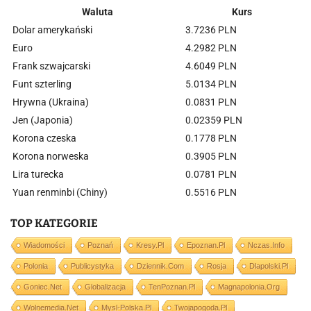
Waluta
Kurs
Dolar amerykański
3.7236 PLN
Euro
4.2982 PLN
Frank szwajcarski
4.6049 PLN
Funt szterling
5.0134 PLN
Hrywna (Ukraina)
0.0831 PLN
Jen (Japonia)
0.02359 PLN
Korona czeska
0.1778 PLN
Korona norweska
0.3905 PLN
Lira turecka
0.0781 PLN
Yuan renminbi (Chiny)
0.5516 PLN
TOP KATEGORIE
Wiadomości
Poznań
Kresy.pl
Epoznan.pl
Nczas.info
Polonia
Publicystyka
Dziennik.com
Rosja
Dlapolski.pl
Goniec.net
Globalizacja
TenPoznan.pl
Magnapolonia.org
Wolnemedia.net
Mysl-Polska.pl
Twojapogoda.pl