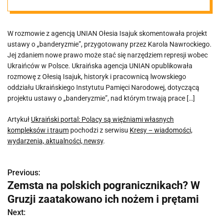
kompleksów i
W rozmowie z agencją UNIAN Ołesia Isajuk skomentowała projekt
traum
ustawy o „banderyzmie”, przygotowany przez Karola Nawrockiego.
Jej zdaniem nowe prawo może stać się narzędziem represji wobec
Ukraińców w Polsce. Ukraińska agencja UNIAN opublikowała
rozmowę z Ołesią Isajuk, historyk i pracownicą lwowskiego
oddziału Ukraińskiego Instytutu Pamięci Narodowej, dotyczącą
projektu ustawy o „banderyzmie”, nad którym trwają prace […]
Artykuł
Ukraiński portal: Polacy są więźniami własnych
kompleksów i traum
pochodzi z serwisu
Kresy – wiadomości,
wydarzenia, aktualności, newsy
.
Previous:
N
Zemsta na polskich pogranicznikach? W
a
Gruzji zaatakowano ich nożem i prętami
w
Next: