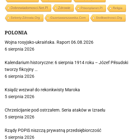
Dobrewiadomosci.net.pl
Zdrowie
Prisonplanet.pl
Religia
Sekrety-Zdrowia.org
Gazetawarszawska.com
Stolikwolnosci.org
POLONIA
Wojna rosyjsko-ukraińska. Raport 06.08.2026
6 sierpnia 2026
Kalendarium historyczne: 6 sierpnia 1914 roku – Józef Piłsudski
tworzy fikcyjny …
6 sierpnia 2026
Ksiądz wezwał do rekonkwisty Maroka
5 sierpnia 2026
Chrześcijanie pod ostrzałem. Seria ataków w Izraelu
5 sierpnia 2026
Rządy POPiS niszczą prywatną przedsiębiorczość
5 sierpnia 2026