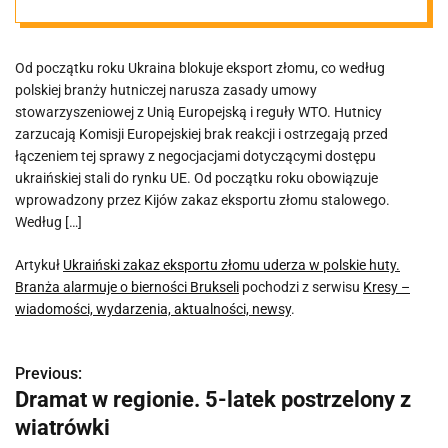
Branża
Od początku roku Ukraina blokuje eksport złomu, co według
alarmuje o
polskiej branży hutniczej narusza zasady umowy
stowarzyszeniowej z Unią Europejską i reguły WTO. Hutnicy
bierności
zarzucają Komisji Europejskiej brak reakcji i ostrzegają przed
łączeniem tej sprawy z negocjacjami dotyczącymi dostępu
ukraińskiej stali do rynku UE. Od początku roku obowiązuje
Brukseli
wprowadzony przez Kijów zakaz eksportu złomu stalowego.
Według […]
Artykuł
Ukraiński zakaz eksportu złomu uderza w polskie huty.
Branża alarmuje o bierności Brukseli
pochodzi z serwisu
Kresy –
wiadomości, wydarzenia, aktualności, newsy
.
Previous:
N
Dramat w regionie. 5-latek postrzelony z
a
wiatrówki