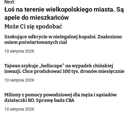
w
Next:
Łoś na terenie wielkopolskiego miasta. Są
i
apele do mieszkańców
g
Może Ci się spodobać
a
Szokujące odkrycie w nielegalnej kopalni. Znaleziono
osiem poćwiartowanych ciał
c
10 sierpnia 2026
j
Tajwan szykuje „hellscape” na wypadek chińskiej
a
inwazji. Chce produkować 100 tys. dronów miesięcznie
w
10 sierpnia 2026
p
Miliony z pomocy powodziowej dla męża i sąsiadów
i
działaczki KO. Sprawę bada CBA
10 sierpnia 2026
s
u