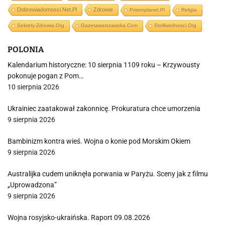
Dobrewiadomosci.net.pl
Zdrowie
Prisonplanet.pl
Religia
Sekrety-Zdrowia.org
Gazetawarszawska.com
Stolikwolnosci.org
POLONIA
Kalendarium historyczne: 10 sierpnia 1109 roku – Krzywousty
pokonuje pogan z Pom…
10 sierpnia 2026
Ukrainiec zaatakował zakonnicę. Prokuratura chce umorzenia
9 sierpnia 2026
Bambinizm kontra wieś. Wojna o konie pod Morskim Okiem
9 sierpnia 2026
Australijka cudem uniknęła porwania w Paryżu. Sceny jak z filmu
„Uprowadzona”
9 sierpnia 2026
Wojna rosyjsko-ukraińska. Raport 09.08.2026