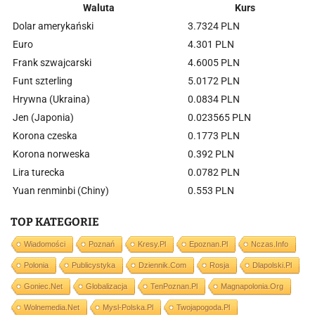
Waluta
Kurs
Dolar amerykański
3.7324 PLN
Euro
4.301 PLN
Frank szwajcarski
4.6005 PLN
Funt szterling
5.0172 PLN
Hrywna (Ukraina)
0.0834 PLN
Jen (Japonia)
0.023565 PLN
Korona czeska
0.1773 PLN
Korona norweska
0.392 PLN
Lira turecka
0.0782 PLN
Yuan renminbi (Chiny)
0.553 PLN
TOP KATEGORIE
Wiadomości
Poznań
Kresy.pl
Epoznan.pl
Nczas.info
Polonia
Publicystyka
Dziennik.com
Rosja
Dlapolski.pl
Goniec.net
Globalizacja
TenPoznan.pl
Magnapolonia.org
Wolnemedia.net
Mysl-Polska.pl
Twojapogoda.pl