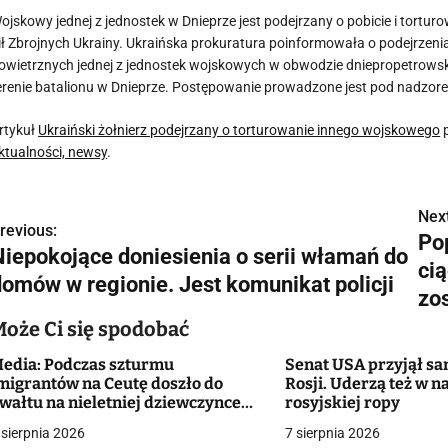
ojskowy jednej z jednostek w Dnieprze jest podejrzany o pobicie i tort
ił Zbrojnych Ukrainy. Ukraińska prokuratura poinformowała o podejrzen
owietrznych jednej z jednostek wojskowych w obwodzie dniepropetrow
erenie batalionu w Dnieprze. Postępowanie prowadzone jest pod nadzore
rtykuł
Ukraiński żołnierz podejrzany o torturowanie innego wojskowego
p
ktualności, newsy
.
Next
N
revious:
Po
Niepokojące doniesienia o serii włamań do
a
ci
domów w regionie. Jest komunikat policji
w
zo
Może Ci się spodobać
edia: Podczas szturmu
Senat USA przyjął sa
g
migrantów na Ceutę doszło do
Rosji. Uderzą też w 
wałtu na nieletniej dziewczynce.
rosyjskiej ropy
a
olicja wszczęła śledztwo
 sierpnia 2026
7 sierpnia 2026