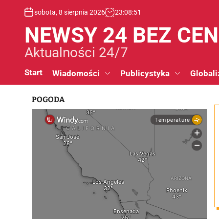
S
sobota, 8 sierpnia 2026
23
:
08
:
52
k
i
NEWSY 24 BEZ CE
p
t
Aktualności 24/7
o
c
Start
Wiadomości
Publicystyka
Globali
o
n
POGODA
t
e
n
t