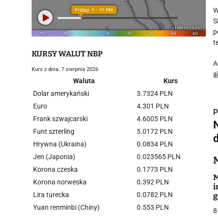
W
S
p
t
KURSY WALUT NBP
A
Kurs z dnia: 7 sierpnia 2026
a
Waluta
Kurs
Dolar amerykański
3.7324 PLN
Euro
4.301 PLN
P
Frank szwajcarski
4.6005 PLN
Funt szterling
5.0172 PLN
Hrywna (Ukraina)
0.0834 PLN
Jen (Japonia)
0.023565 PLN
i
Korona czeska
0.1773 PLN
M
Korona norweska
0.392 PLN
i
Lira turecka
0.0782 PLN
g
P
Yuan renminbi (Chiny)
0.553 PLN
8