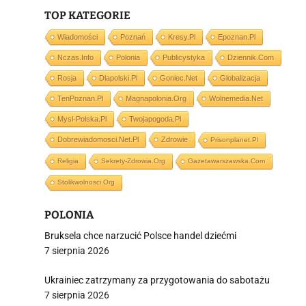
TOP KATEGORIE
j
Wiadomości
Poznań
Kresy.pl
Epoznan.pl
Nczas.info
Polonia
Publicystyka
Dziennik.com
Rosja
Dlapolski.pl
Goniec.net
Globalizacja
TenPoznan.pl
Magnapolonia.org
Wolnemedia.net
Mysl-Polska.pl
Twojapogoda.pl
i
Dobrewiadomosci.net.pl
Zdrowie
Prisonplanet.pl
Religia
Sekrety-Zdrowia.org
Gazetawarszawska.com
Stolikwolnosci.org
POLONIA
Bruksela chce narzucić Polsce handel dziećmi
7 sierpnia 2026
Ukrainiec zatrzymany za przygotowania do sabotażu
7 sierpnia 2026