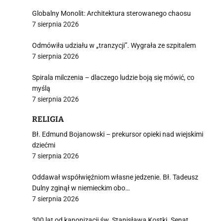
Globalny Monolit: Architektura sterowanego chaosu
7 sierpnia 2026
Odmówiła udziału w „tranzycji”. Wygrała ze szpitalem
7 sierpnia 2026
Spirala milczenia – dlaczego ludzie boją się mówić, co
myślą
7 sierpnia 2026
RELIGIA
Bł. Edmund Bojanowski – prekursor opieki nad wiejskimi
dziećmi
7 sierpnia 2026
Oddawał współwięźniom własne jedzenie. Bł. Tadeusz
Dulny zginął w niemieckim obo…
7 sierpnia 2026
300 lat od kanonizacji św. Stanisława Kostki. Senat