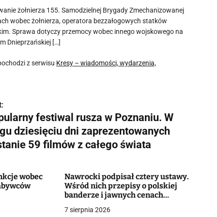
urowanie żołnierza 155. Samodzielnej Brygady Zmechanizowanej
iach wobec żołnierza, operatora bezzałogowych statków
skim. Sprawa dotyczy przemocy wobec innego wojskowego na
m Dnieprzańskiej […]
ochodzi z serwisu
Kresy – wiadomości, wydarzenia,
:
pularny festiwal rusza w Poznaniu. W
ągu dziesięciu dni zaprezentowanych
stanie 59 filmów z całego świata
nkcje wobec
Nawrocki podpisał cztery ustawy.
nabywców
Wśród nich przepisy o polskiej
banderze i jawnych cenach
mieszkań
7 sierpnia 2026