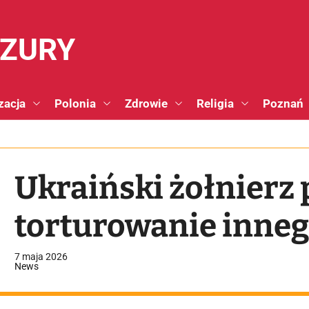
NZURY
zacja
Polonia
Zdrowie
Religia
Poznań
Ukraiński żołnierz 
torturowanie inne
7 maja 2026
News