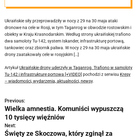
samoloty Tu-
Ukraińskie siły przeprowadziły w nocy z 29 na 30 maja ataki
142 i
dronowe na cele w Rosji, w tym Taganrog w obwodzie rostowskim i
obiekty w Kraju Krasnodarskim. Według strony ukraińskiej trafiono
infrastrukturę
dwa samoloty Tu-142, system Iskander, infrastrukturę portową,
tankowiec oraz zbiornik paliwa. W nocy z 29 na 30 maja ukraińskie
drony zaatakowały cele w rosyjskim […]
portową
Artykuł
Ukraińskie drony uderzyły w Taganrog. Trafiono w samoloty
[+VIDEO]
Tu-142 i infrastrukturę portową [+VIDEO]
pochodzi z serwisu
Kresy
– wiadomości, wydarzenia, aktualności, newsy
.
Previous:
N
Wielka amnestia. Komuniści wypuszczą
a
10 tysięcy więźniów
w
Next:
Święty ze Skoczowa, który zginął za