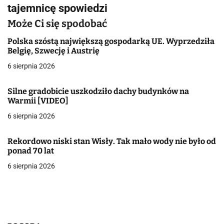
i
tajemnicę spowiedzi
g
Może Ci się spodobać
a
Polska szóstą największą gospodarką UE. Wyprzedziła
Belgię, Szwecję i Austrię
c
6 sierpnia 2026
j
Silne gradobicie uszkodziło dachy budynków na
a
Warmii [VIDEO]
w
6 sierpnia 2026
p
Rekordowo niski stan Wisły. Tak mało wody nie było od
i
ponad 70 lat
6 sierpnia 2026
s
u