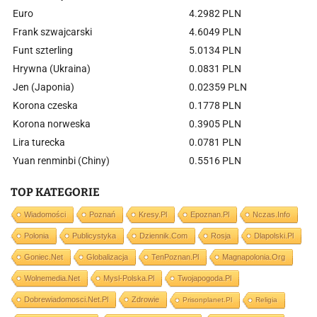
Euro
4.2982 PLN
Frank szwajcarski
4.6049 PLN
Funt szterling
5.0134 PLN
Hrywna (Ukraina)
0.0831 PLN
Jen (Japonia)
0.02359 PLN
Korona czeska
0.1778 PLN
Korona norweska
0.3905 PLN
Lira turecka
0.0781 PLN
Yuan renminbi (Chiny)
0.5516 PLN
TOP KATEGORIE
Wiadomości
Poznań
Kresy.pl
Epoznan.pl
Nczas.info
Polonia
Publicystyka
Dziennik.com
Rosja
Dlapolski.pl
Goniec.net
Globalizacja
TenPoznan.pl
Magnapolonia.org
Wolnemedia.net
Mysl-Polska.pl
Twojapogoda.pl
Dobrewiadomosci.net.pl
Zdrowie
Prisonplanet.pl
Religia