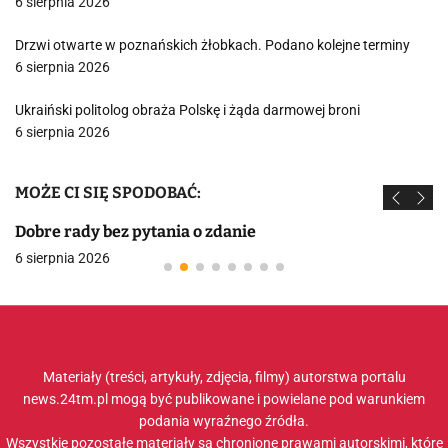
6 sierpnia 2026
Drzwi otwarte w poznańskich żłobkach. Podano kolejne terminy
6 sierpnia 2026
Ukraiński politolog obraża Polskę i żąda darmowej broni
6 sierpnia 2026
MOŻE CI SIĘ SPODOBAĆ:
Dobre rady bez pytania o zdanie
6 sierpnia 2026
Materiały (treści, artykuły, zdjęcia, filmy) autorstwa portalu
news.24tm.pl mogą być publikowane i powielane pod warunkiem
podania wyraźnego źródła.
Wszystkie pozostałe materiały są chronione prawami autorskimi, które