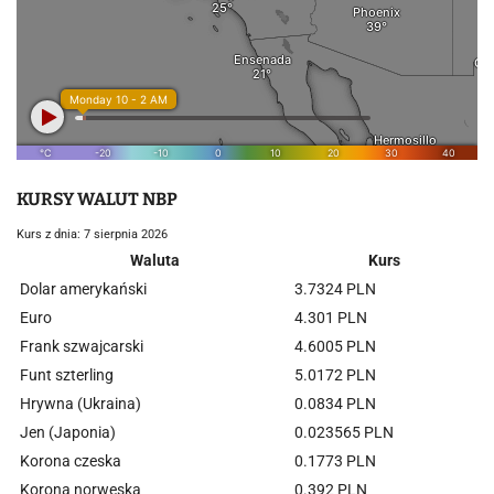
KURSY WALUT NBP
Kurs z dnia: 7 sierpnia 2026
Waluta
Kurs
Dolar amerykański
3.7324 PLN
Euro
4.301 PLN
Frank szwajcarski
4.6005 PLN
Funt szterling
5.0172 PLN
Hrywna (Ukraina)
0.0834 PLN
Jen (Japonia)
0.023565 PLN
Korona czeska
0.1773 PLN
Korona norweska
0.392 PLN