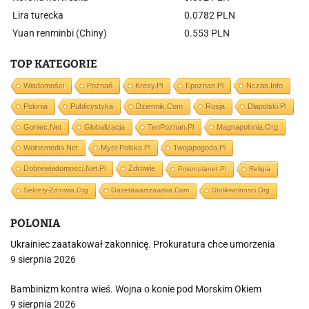
Lira turecka
0.0782 PLN
Yuan renminbi (Chiny)
0.553 PLN
TOP KATEGORIE
Wiadomości
Poznań
Kresy.pl
Epoznan.pl
Nczas.info
Polonia
Publicystyka
Dziennik.com
Rosja
Dlapolski.pl
Goniec.net
Globalizacja
TenPoznan.pl
Magnapolonia.org
Wolnemedia.net
Mysl-Polska.pl
Twojapogoda.pl
Dobrewiadomosci.net.pl
Zdrowie
Prisonplanet.pl
Religia
Sekrety-Zdrowia.org
Gazetawarszawska.com
Stolikwolnosci.org
POLONIA
Ukrainiec zaatakował zakonnicę. Prokuratura chce umorzenia
9 sierpnia 2026
Bambinizm kontra wieś. Wojna o konie pod Morskim Okiem
9 sierpnia 2026