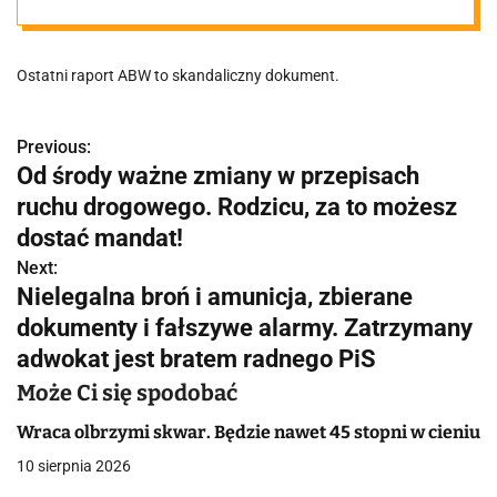
Ostatni raport ABW to skandaliczny dokument.
Previous:
N
Od środy ważne zmiany w przepisach
a
ruchu drogowego. Rodzicu, za to możesz
w
dostać mandat!
Next:
i
Nielegalna broń i amunicja, zbierane
g
dokumenty i fałszywe alarmy. Zatrzymany
adwokat jest bratem radnego PiS
a
Może Ci się spodobać
c
Wraca olbrzymi skwar. Będzie nawet 45 stopni w cieniu
j
10 sierpnia 2026
a