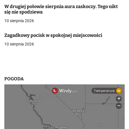
W drugiej połowie sierpnia aura zaskoczy. Tego nikt
w
się nie spodziewa
p
10 sierpnia 2026
i
Zagadkowy pocisk w spokojnej miejscowości
s
10 sierpnia 2026
u
POGODA