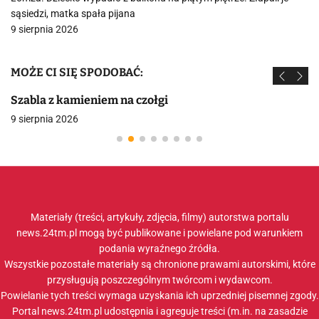
sąsiedzi, matka spała pijana
9 sierpnia 2026
MOŻE CI SIĘ SPODOBAĆ:
Szabla z kamieniem na czołgi
9 sierpnia 2026
Materiały (treści, artykuły, zdjęcia, filmy) autorstwa portalu
news.24tm.pl mogą być publikowane i powielane pod warunkiem
podania wyraźnego źródła.
Wszystkie pozostałe materiały są chronione prawami autorskimi, które
przysługują poszczególnym twórcom i wydawcom.
Powielanie tych treści wymaga uzyskania ich uprzedniej pisemnej zgody.
Portal news.24tm.pl udostępnia i agreguje treści (m.in. na zasadzie