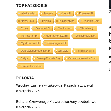
TOP KATEGORIE
O
Wiadomości
Poznań
Kresy.pl
Epoznan.pl
Nczas.info
Polonia
Publicystyka
Dziennik.com
P
Rosja
Dlapolski.pl
Goniec.net
Globalizacja
TenPoznan.pl
Magnapolonia.org
Wolnemedia.net
Mysl-Polska.pl
Twojapogoda.pl
Dobrewiadomosci.net.pl
Zdrowie
Prisonplanet.pl
i
B
Religia
Sekrety-Zdrowia.org
Gazetawarszawska.com
w
Stolikwolnosci.org
9
POLONIA
Wrocław: zasnęła w taksówce. Kazach ją zgwałcił
8 sierpnia 2026
j
Bohater Czerwonego Krzyża oskarżony o zabójstwo
8 sierpnia 2026