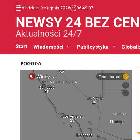
S
niedziela, 9 sierpnia 2026
06
:
49
:
08
k
i
NEWSY 24 BEZ CE
p
t
Aktualności 24/7
o
c
Start
Wiadomości
Publicystyka
Globali
o
n
POGODA
t
e
n
t