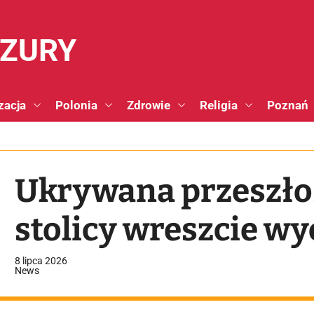
NZURY
zacja
Polonia
Zdrowie
Religia
Poznań
Ukrywana przeszło
stolicy wreszcie wy
8 lipca 2026
News