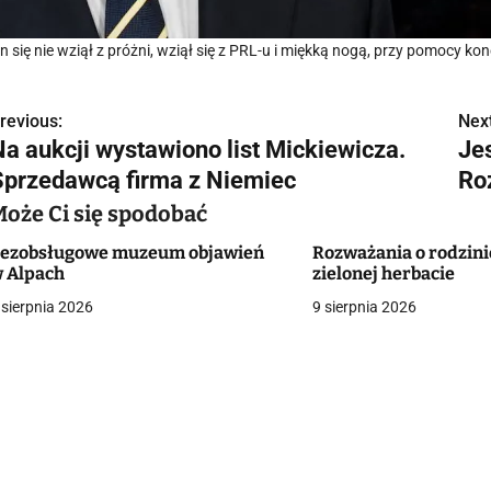
n się nie wziął z próżni, wziął się z PRL-u i miękką nogą, przy pomocy kon
revious:
Next
N
Na aukcji wystawiono list Mickiewicza.
Jes
a
Sprzedawcą firma z Niemiec
Ro
w
Może Ci się spodobać
ezobsługowe muzeum objawień
Rozważania o rodzini
 Alpach
zielonej herbacie
g
 sierpnia 2026
9 sierpnia 2026
a
c
a