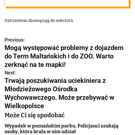
zgłoszenia,
Ostrzeżenia obowiązują do wieczora.
głównie z
Poznania i
Previous:
N
Mogą występować problemy z dojazdem
a
do Term Maltańskich i do ZOO. Warto
okolic
w
zerknąć na te mapki!
Next:
i
Trwają poszukiwania uciekiniera z
g
Młodzieżowego Ośrodka
Wychowawczego. Może przebywać w
a
Wielkopolsce
c
Może Ci się spodobać
j
Wypadek w poznańskim parku. Policjanci szukają
osoby, która brała w nim udział
a