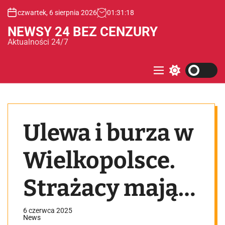
S
czwartek, 6 sierpnia 2026
01
:
31
:
18
k
i
NEWSY 24 BEZ CENZURY
p
Aktualności 24/7
t
o
c
M
S
e
w
o
n
i
n
u
t
t
c
e
h
Ulewa i burza w
c
n
o
t
l
o
Wielkopolsce.
r
m
o
Strażacy mają
d
e
już pierwsze
6 czerwca 2025
News