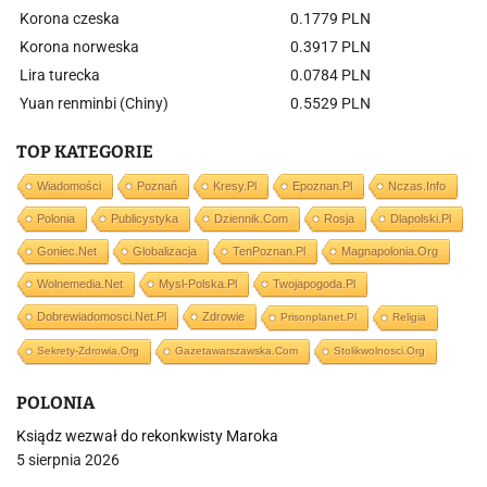
Korona czeska
0.1779 PLN
Korona norweska
0.3917 PLN
Lira turecka
0.0784 PLN
Yuan renminbi (Chiny)
0.5529 PLN
TOP KATEGORIE
Wiadomości
Poznań
Kresy.pl
Epoznan.pl
Nczas.info
Polonia
Publicystyka
Dziennik.com
Rosja
Dlapolski.pl
Goniec.net
Globalizacja
TenPoznan.pl
Magnapolonia.org
Wolnemedia.net
Mysl-Polska.pl
Twojapogoda.pl
Dobrewiadomosci.net.pl
Zdrowie
Prisonplanet.pl
Religia
Sekrety-Zdrowia.org
Gazetawarszawska.com
Stolikwolnosci.org
POLONIA
Ksiądz wezwał do rekonkwisty Maroka
5 sierpnia 2026