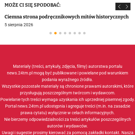
MOŻE CI SIĘ SPODOBAĆ:
Ciemna strona podręcznikowych mitów historycznych
5 sierpnia 2026
Materiały (treści, artykuły, zdjęcia, filmy) autorstwa portalu
news.24tm.pl mogą być publikowane i powielane pod warunkiem
podania wyraźnego źródła.
Wszystkie pozostałe materiały są chronione prawami autorskimi, które
przysługują poszczególnym twórcom i wydawcom.
Powielanie tych treści wymaga uzyskania ich uprzedniej pisemnej zgody.
Portal news.24tm.pl udostępnia i agreguje treści (m.in. na zasadzie
prawa cytatu) wyłącznie w celach informacyjnych.
Nie bierzemy odpowiedzialności za treści artykułów poszczególnych
autorów i wydawców.
Uwagi i sugestie prosimy kierować za pomocą zakładki
kontakt
. Nasza