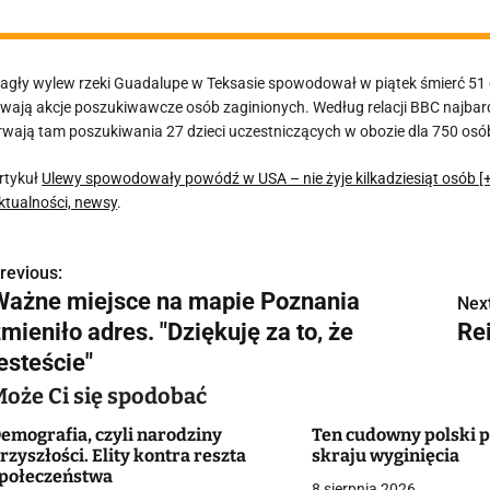
agły wylew rzeki Guadalupe w Teksasie spowodował w piątek śmierć 51 o
rwają akcje poszukiwawcze osób zaginionych. Według relacji BBC najbard
rwają tam poszukiwania 27 dzieci uczestniczących w obozie dla 750 osó
rtykuł
Ulewy spowodowały powódź w USA – nie żyje kilkadziesiąt osób [
ktualności, newsy
.
revious:
N
Ważne miejsce na mapie Poznania
Next
a
mieniło adres. "Dziękuję za to, że
Rei
w
esteście"
Może Ci się spodobać
emografia, czyli narodziny
Ten cudowny polski p
g
rzyszłości. Elity kontra reszta
skraju wyginięcia
połeczeństwa
a
8 sierpnia 2026