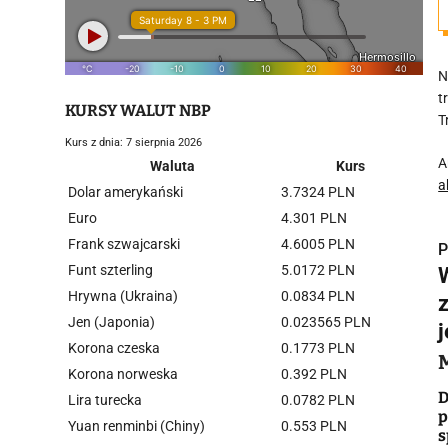
N
t
KURSY WALUT NBP
T
Kurs z dnia: 7 sierpnia 2026
A
Waluta
Kurs
a
Dolar amerykański
3.7324 PLN
Euro
4.301 PLN
Frank szwajcarski
4.6005 PLN
P
Funt szterling
5.0172 PLN
Hrywna (Ukraina)
0.0834 PLN
z
Jen (Japonia)
0.023565 PLN
j
Korona czeska
0.1773 PLN
i
Korona norweska
0.392 PLN
D
Lira turecka
0.0782 PLN
p
Yuan renminbi (Chiny)
0.553 PLN
s