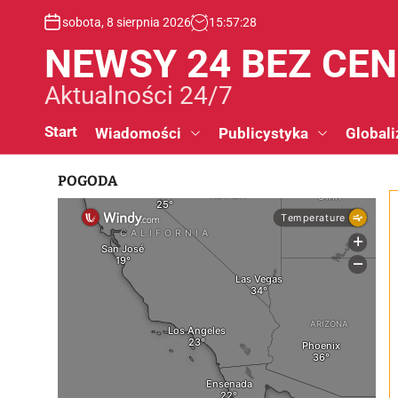
S
sobota, 8 sierpnia 2026
15
:
57
:
29
k
i
NEWSY 24 BEZ CE
p
t
Aktualności 24/7
o
c
Start
Wiadomości
Publicystyka
Globali
o
n
POGODA
t
e
n
t