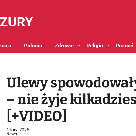
NZURY
zacja
Polonia
Zdrowie
Religia
Poznań
Ulewy spowodował
– nie żyje kilkadzie
[+VIDEO]
6 lipca 2025
News