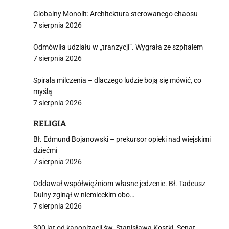
Globalny Monolit: Architektura sterowanego chaosu
7 sierpnia 2026
Odmówiła udziału w „tranzycji”. Wygrała ze szpitalem
7 sierpnia 2026
Spirala milczenia – dlaczego ludzie boją się mówić, co
myślą
7 sierpnia 2026
RELIGIA
Bł. Edmund Bojanowski – prekursor opieki nad wiejskimi
dziećmi
7 sierpnia 2026
Oddawał współwięźniom własne jedzenie. Bł. Tadeusz
Dulny zginął w niemieckim obo…
7 sierpnia 2026
300 lat od kanonizacji św. Stanisława Kostki. Senat