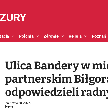
NZURY
zacja
Polonia
Zdrowie
Religia
Poznań
Ulica Bandery w mi
partnerskim Biłgora
odpowiedzieli rad
24 czerwca 2026
News