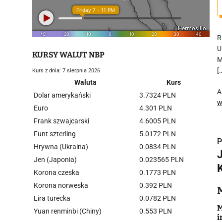
R
U
KURSY WALUT NBP
M
[
Kurs z dnia: 7 sierpnia 2026
Waluta
Kurs
A
Dolar amerykański
3.7324 PLN
w
Euro
4.301 PLN
Frank szwajcarski
4.6005 PLN
Funt szterling
5.0172 PLN
P
Hrywna (Ukraina)
0.0834 PLN
J
Jen (Japonia)
0.023565 PLN
Korona czeska
0.1773 PLN
Korona norweska
0.392 PLN
i
Lira turecka
0.0782 PLN
M
Yuan renminbi (Chiny)
0.553 PLN
i