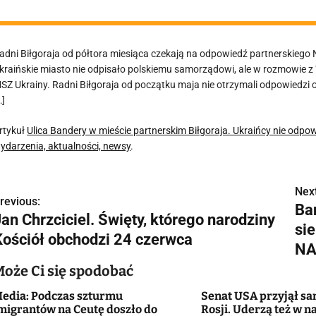
adni Biłgoraja od półtora miesiąca czekają na odpowiedź partnerskieg
kraińskie miasto nie odpisało polskiemu samorządowi, ale w rozmowie z W
SZ Ukrainy. Radni Biłgoraja od początku maja nie otrzymali odpowiedzi
…]
rtykuł
Ulica Bandery w mieście partnerskim Biłgoraja. Ukraińcy nie odpo
ydarzenia, aktualności, newsy
.
Next
N
revious:
Ba
an Chrzciciel. Święty, którego narodziny
a
sie
Kościół obchodzi 24 czerwca
w
NA
Może Ci się spodobać
edia: Podczas szturmu
Senat USA przyjął sa
g
migrantów na Ceutę doszło do
Rosji. Uderzą też w 