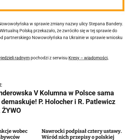
o Nowowołyńska w sprawie zmiany nazwy ulicy Stepana Bandery.
irtualną Polską przekazało, że zwróciło się w tej sprawie do
 od partnerskiego Nowowołyńska na Ukrainie w sprawie wniosku
wiedzieli radnym
pochodzi z serwisu
Kresy – wiadomości,
:
nderowska V Kolumna w Polsce sama
 demaskuje! P. Holocher i R. Patlewicz
 ŻYWO
nkcje wobec
Nawrocki podpisał cztery ustawy.
nabywców
Wśród nich przepisy o polskiej