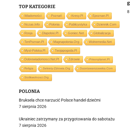
g
TOP KATEGORIE
P
8
Wiadomości
Poznań
Kresy.pl
Epoznan.pl
Nczas.info
Polonia
Publicystyka
Dziennik.com
j
Rosja
Dlapolski.pl
Goniec.net
Globalizacja
TenPoznan.pl
Magnapolonia.org
Wolnemedia.net
Mysl-Polska.pl
Twojapogoda.pl
Dobrewiadomosci.net.pl
Zdrowie
Prisonplanet.pl
Religia
Sekrety-Zdrowia.org
Gazetawarszawska.com
i
Stolikwolnosci.org
POLONIA
Bruksela chce narzucić Polsce handel dziećmi
7 sierpnia 2026
Ukrainiec zatrzymany za przygotowania do sabotażu
7 sierpnia 2026