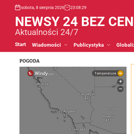
S
sobota, 8 sierpnia 2026
23
:
08
:
30
k
i
NEWSY 24 BEZ CE
p
t
Aktualności 24/7
o
c
Start
Wiadomości
Publicystyka
Globali
o
n
POGODA
t
e
n
t