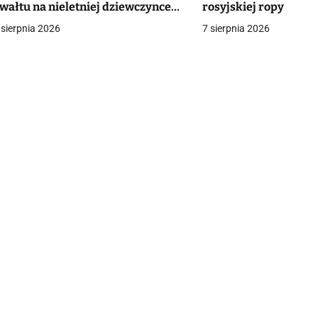
wałtu na nieletniej dziewczynce.
rosyjskiej ropy
a
olicja wszczęła śledztwo
 sierpnia 2026
7 sierpnia 2026
c
a
w
p
s
u