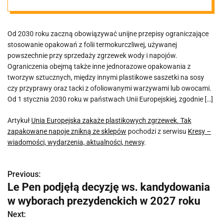
zgrzewek. Tak
Od 2030 roku zaczną obowiązywać unijne przepisy ograniczające
zapakowane
stosowanie opakowań z folii termokurczliwej, używanej
powszechnie przy sprzedaży zgrzewek wody i napojów.
napoje znikną
Ograniczenia obejmą także inne jednorazowe opakowania z
tworzyw sztucznych, między innymi plastikowe saszetki na sosy
czy przyprawy oraz tacki z ofoliowanymi warzywami lub owocami.
ze sklepów
Od 1 stycznia 2030 roku w państwach Unii Europejskiej, zgodnie […]
Artykuł
Unia Europejska zakaże plastikowych zgrzewek. Tak
zapakowane napoje znikną ze sklepów
pochodzi z serwisu
Kresy –
wiadomości, wydarzenia, aktualności, newsy
.
Previous:
N
Le Pen podjęłą decyzję ws. kandydowania
a
w wyborach prezydenckich w 2027 roku
w
Next: