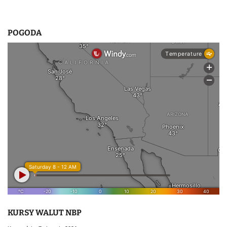
POGODA
KURSY WALUT NBP