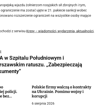
ropejską wjazdu żołnierzom rosyjskich sił zbrojnych i tym,
 ograniczenie ma zostać ujęte w 21. pakiecie sankcji wobec
oponowano rozszerzenie ograniczeń na wszystkie osoby mające
chodzi z serwisu
Kresy – wiadomości, wydarzenia, aktualności,
:
A w Szpitalu Południowym i
rszawskim ratuszu. „Zabezpieczają
kumenty”
po
Polskie firmy walczą o kontrakty
j policji.
na Ukrainie. Pomimo wojny i
e bez
korupcji
6 sierpnia 2026