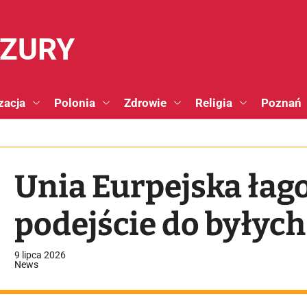
NZURY
zacja
Polonia
Zdrowie
Religia
Poznań
Unia Eurpejska łag
podejście do byłych
9 lipca 2026
News