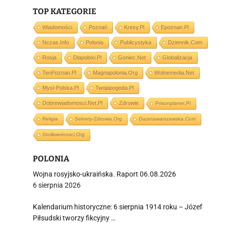
TOP KATEGORIE
j
Wiadomości
Poznań
Kresy.pl
Epoznan.pl
Nczas.info
Polonia
Publicystyka
Dziennik.com
Rosja
Dlapolski.pl
Goniec.net
Globalizacja
TenPoznan.pl
Magnapolonia.org
Wolnemedia.net
Mysl-Polska.pl
Twojapogoda.pl
i
Dobrewiadomosci.net.pl
Zdrowie
Prisonplanet.pl
Religia
Sekrety-Zdrowia.org
Gazetawarszawska.com
Stolikwolnosci.org
POLONIA
Wojna rosyjsko-ukraińska. Raport 06.08.2026
6 sierpnia 2026
Kalendarium historyczne: 6 sierpnia 1914 roku – Józef
Piłsudski tworzy fikcyjny …