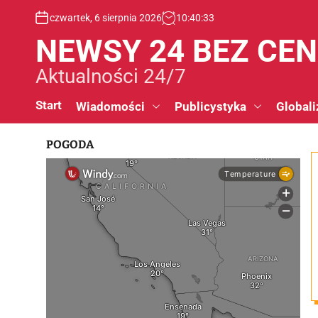
S
czwartek, 6 sierpnia 2026
10
:
40
:
34
k
i
NEWSY 24 BEZ CE
p
t
Aktualności 24/7
o
c
Start
Wiadomości
Publicystyka
Globali
o
n
POGODA
t
e
n
t