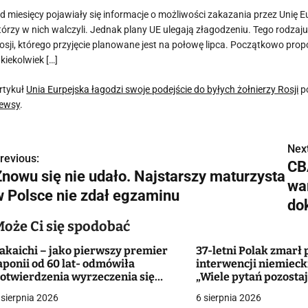
d miesięcy pojawiały się informacje o możliwości zakazania przez Unię Eu
tórzy w nich walczyli. Jednak plany UE ulegają złagodzeniu. Tego rodzaju
osji, którego przyjęcie planowane jest na połowę lipca. Początkowo pr
akiekolwiek […]
rtykuł
Unia Eurpejska łagodzi swoje podejście do byłych żołnierzy Rosji
po
ewsy
.
Next
N
revious:
CB
Znowu się nie udało. Najstarszy maturzysta
a
wa
w Polsce nie zdał egzaminu
w
do
Może Ci się spodobać
akaichi – jako pierwszy premier
37-letni Polak zmarł 
g
aponii od 60 lat- odmówiła
interwencji niemieckie
otwierdzenia wyrzeczenia się
„Wiele pytań pozostaj
a
roni atomowej
odpowiedzi”
 sierpnia 2026
6 sierpnia 2026