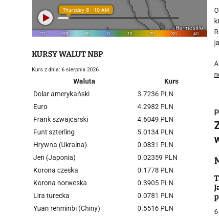
O
k
R
j
KURSY WALUT NBP
A
Kurs z dnia: 6 sierpnia 2026
n
Waluta
Kurs
Dolar amerykański
3.7236 PLN
Euro
4.2982 PLN
P
Frank szwajcarski
4.6049 PLN
Funt szterling
5.0134 PLN
Hrywna (Ukraina)
0.0831 PLN
Jen (Japonia)
0.02359 PLN
i
Korona czeska
0.1778 PLN
T
Korona norweska
0.3905 PLN
J
Lira turecka
0.0781 PLN
p
b
Yuan renminbi (Chiny)
0.5516 PLN
6