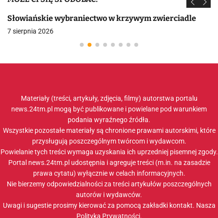
Słowiańskie wybraniectwo w krzywym zwierciadle
7 sierpnia 2026
Materiały (treści, artykuły, zdjęcia, filmy) autorstwa portalu
news.24tm.pl mogą być publikowane i powielane pod warunkiem
podania wyraźnego źródła.
Wszystkie pozostałe materiały są chronione prawami autorskimi, które
przysługują poszczególnym twórcom i wydawcom.
Powielanie tych treści wymaga uzyskania ich uprzedniej pisemnej zgody.
Portal news.24tm.pl udostępnia i agreguje treści (m.in. na zasadzie
prawa cytatu) wyłącznie w celach informacyjnych.
Nie bierzemy odpowiedzialności za treści artykułów poszczególnych
autorów i wydawców.
Uwagi i sugestie prosimy kierować za pomocą zakładki
kontakt
. Nasza
Polityka Prywatności
.