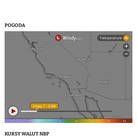
POGODA
KURSY WALUT NBP