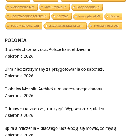
Wolnemedia.net
Mysl-Polska.pl
Twojapogoda.pl
Dobrewiadomosci.net.pl
Zdrowie
Prisonplanet.pl
Religia
Sekrety-Zdrowia.org
Gazetawarszawska.com
Stolikwolnosci.org
POLONIA
Bruksela chce narzucić Polsce handel dziećmi
7 sierpnia 2026
Ukrainiec zatrzymany za przygotowania do sabotażu
7 sierpnia 2026
Globalny Monolit: Architektura sterowanego chaosu
7 sierpnia 2026
Odmówiła udziału w „tranzycji”. Wygrała ze szpitalem
7 sierpnia 2026
Spirala milczenia – dlaczego ludzie boją się mówić, co myślą
7 sierpnia 2026