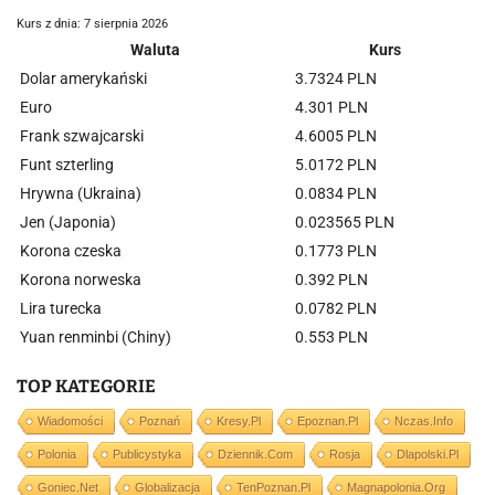
Kurs z dnia: 7 sierpnia 2026
Waluta
Kurs
Dolar amerykański
3.7324 PLN
Euro
4.301 PLN
Frank szwajcarski
4.6005 PLN
Funt szterling
5.0172 PLN
Hrywna (Ukraina)
0.0834 PLN
Jen (Japonia)
0.023565 PLN
Korona czeska
0.1773 PLN
Korona norweska
0.392 PLN
Lira turecka
0.0782 PLN
Yuan renminbi (Chiny)
0.553 PLN
TOP KATEGORIE
Wiadomości
Poznań
Kresy.pl
Epoznan.pl
Nczas.info
Polonia
Publicystyka
Dziennik.com
Rosja
Dlapolski.pl
Goniec.net
Globalizacja
TenPoznan.pl
Magnapolonia.org