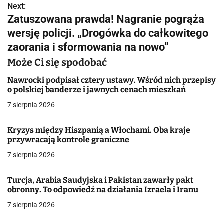
Next:
i
Zatuszowana prawda! Nagranie pogrąża
g
wersję policji. „Drogówka do całkowitego
zaorania i sformowania na nowo”
a
Może Ci się spodobać
c
Nawrocki podpisał cztery ustawy. Wśród nich przepisy
j
o polskiej banderze i jawnych cenach mieszkań
a
7 sierpnia 2026
w
Kryzys między Hiszpanią a Włochami. Oba kraje
przywracają kontrole graniczne
p
7 sierpnia 2026
i
s
Turcja, Arabia Saudyjska i Pakistan zawarły pakt
obronny. To odpowiedź na działania Izraela i Iranu
u
7 sierpnia 2026