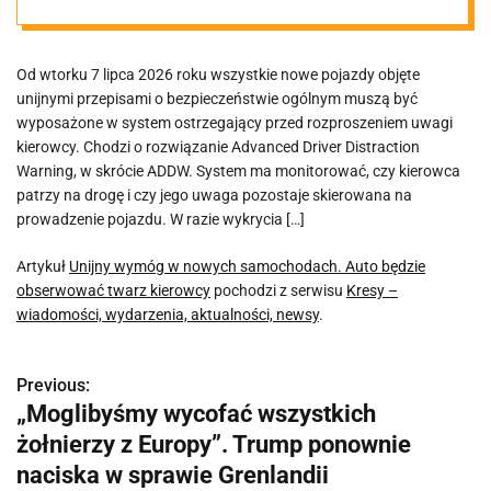
obserwować
Od wtorku 7 lipca 2026 roku wszystkie nowe pojazdy objęte
twarz kierowcy
unijnymi przepisami o bezpieczeństwie ogólnym muszą być
wyposażone w system ostrzegający przed rozproszeniem uwagi
kierowcy. Chodzi o rozwiązanie Advanced Driver Distraction
Warning, w skrócie ADDW. System ma monitorować, czy kierowca
patrzy na drogę i czy jego uwaga pozostaje skierowana na
prowadzenie pojazdu. W razie wykrycia […]
Artykuł
Unijny wymóg w nowych samochodach. Auto będzie
obserwować twarz kierowcy
pochodzi z serwisu
Kresy –
wiadomości, wydarzenia, aktualności, newsy
.
Previous:
N
„Moglibyśmy wycofać wszystkich
a
żołnierzy z Europy”. Trump ponownie
w
naciska w sprawie Grenlandii