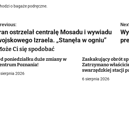
hodzi o bagaże podręczne.
revious:
Next
N
Iran ostrzelał centralę Mosadu i wywiadu
Wy
a
wojskowego Izraela. „Stanęła w ogniu”
pre
w
Może Ci się spodobać
d poniedziałku duże zmiany w
Zaskakujący obrót s
entrum Poznania!
Zatrzymano właścicie
g
swarzędzkiej stacji p
 sierpnia 2026
którym znaleziono u
6 sierpnia 2026
a
pirotechniczne. Sam 
podłożyć
c
a
w