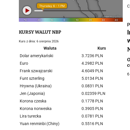
C
P
KURSY WALUT NBP
Kurs z dnia: 6 sierpnia 2026
Waluta
Kurs
Dolar amerykański
3.7236 PLN
i
O
Euro
4.2982 PLN
c
Frank szwajcarski
4.6049 PLN
6
Funt szterling
5.0134 PLN
Hrywna (Ukraina)
0.0831 PLN
Jen (Japonia)
0.02359 PLN
Korona czeska
0.1778 PLN
j
Korona norweska
0.3905 PLN
Lira turecka
0.0781 PLN
Yuan renminbi (Chiny)
0.5516 PLN