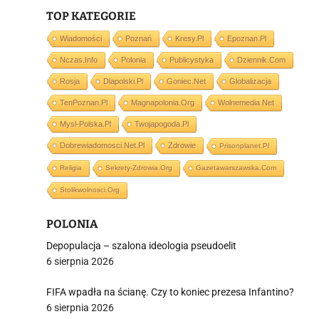
TOP KATEGORIE
i
Wiadomości
Poznań
Kresy.pl
Epoznan.pl
Nczas.info
Polonia
Publicystyka
Dziennik.com
Rosja
Dlapolski.pl
Goniec.net
Globalizacja
TenPoznan.pl
Magnapolonia.org
Wolnemedia.net
Mysl-Polska.pl
Twojapogoda.pl
Dobrewiadomosci.net.pl
Zdrowie
Prisonplanet.pl
Religia
Sekrety-Zdrowia.org
Gazetawarszawska.com
Stolikwolnosci.org
POLONIA
Depopulacja – szalona ideologia pseudoelit
6 sierpnia 2026
FIFA wpadła na ścianę. Czy to koniec prezesa Infantino?
6 sierpnia 2026