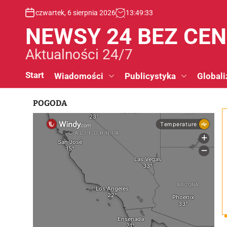
S
czwartek, 6 sierpnia 2026
13
:
49
:
34
k
i
NEWSY 24 BEZ CE
p
t
Aktualności 24/7
o
c
Start
Wiadomości
Publicystyka
Globali
o
n
POGODA
t
e
n
t