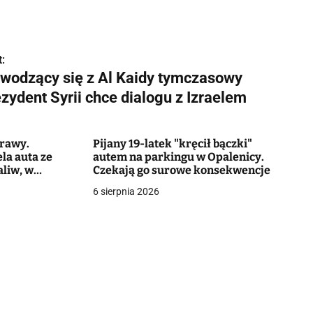
:
wodzący się z Al Kaidy tymczasowy
zydent Syrii chce dialogu z Izraelem
prawy.
Pijany 19-latek "kręcił bączki"
la auta ze
autem na parkingu w Opalenicy.
aliw, w
Czekają go surowe konsekwencje
rządzenie
6 sierpnia 2026
miał je