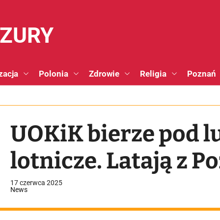
NZURY
zacja
Polonia
Zdrowie
Religia
Poznań
UOKiK bierze pod lu
lotnicze. Latają z P
17 czerwca 2025
News