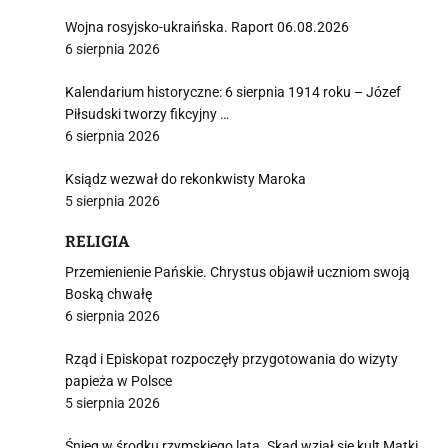
Wojna rosyjsko-ukraińska. Raport 06.08.2026
6 sierpnia 2026
Kalendarium historyczne: 6 sierpnia 1914 roku – Józef
Piłsudski tworzy fikcyjny …
6 sierpnia 2026
Ksiądz wezwał do rekonkwisty Maroka
5 sierpnia 2026
RELIGIA
Przemienienie Pańskie. Chrystus objawił uczniom swoją
Boską chwałę
6 sierpnia 2026
Rząd i Episkopat rozpoczęły przygotowania do wizyty
papieża w Polsce
5 sierpnia 2026
Śnieg w środku rzymskiego lata. Skąd wziął się kult Matki