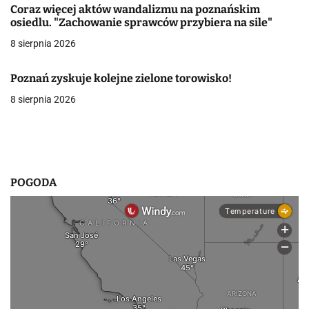
Coraz więcej aktów wandalizmu na poznańskim
w
osiedlu. "Zachowanie sprawców przybiera na sile"
8 sierpnia 2026
p
i
Poznań zyskuje kolejne zielone torowisko!
s
8 sierpnia 2026
u
POGODA