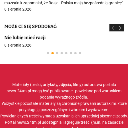
muzealnik zapomniał, że Rosja i Polska mają bezpośrednią granicę”
8 sierpnia 2026
MOŻE CI SIĘ SPODOBAĆ:
Nie lubię mieć racji
8 sierpnia 2026
Materiały (treści, artykuły, zdjęcia, filmy) autorstwa portalu
news.24tm.pl mogą być publikowane i powielane pod warunkiem
podania wyraźnego źródła.
Wszystkie pozostałe materiały są chronione prawami autorskimi, które
przysługują poszczególnym twórcom i wydawcom.
Powielanie tych treści wymaga uzyskania ich uprzedniej pisemnej zgody.
Portal news.24tm.pl udostępnia i agreguje treści (m.in. na zasadzie