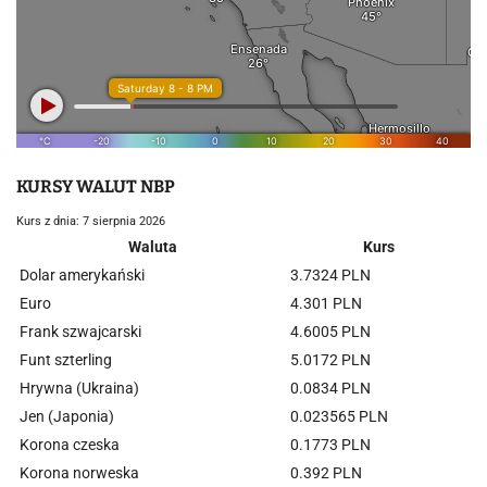
KURSY WALUT NBP
Kurs z dnia: 7 sierpnia 2026
Waluta
Kurs
Dolar amerykański
3.7324 PLN
Euro
4.301 PLN
Frank szwajcarski
4.6005 PLN
Funt szterling
5.0172 PLN
Hrywna (Ukraina)
0.0834 PLN
Jen (Japonia)
0.023565 PLN
Korona czeska
0.1773 PLN
Korona norweska
0.392 PLN