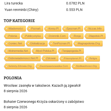
Lira turecka
0.0782 PLN
Yuan renminbi (Chiny)
0.553 PLN
TOP KATEGORIE
Wiadomości
Poznań
Kresy.pl
Epoznan.pl
Nczas.info
Polonia
Publicystyka
Dziennik.com
Rosja
Dlapolski.pl
Goniec.net
Globalizacja
TenPoznan.pl
Magnapolonia.org
Wolnemedia.net
Mysl-Polska.pl
Twojapogoda.pl
Dobrewiadomosci.net.pl
Zdrowie
Prisonplanet.pl
Religia
Sekrety-Zdrowia.org
Gazetawarszawska.com
Stolikwolnosci.org
POLONIA
Wrocław: zasnęła w taksówce. Kazach ją zgwałcił
8 sierpnia 2026
Bohater Czerwonego Krzyża oskarżony o zabójstwo
8 sierpnia 2026