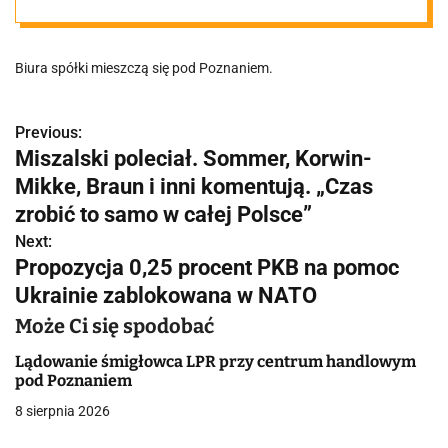
Zmowa na
Biura spółki mieszczą się pod Poznaniem.
rynku pracy?
Previous:
N
Miszalski poleciał. Sommer, Korwin-
a
Mikke, Braun i inni komentują. „Czas
w
zrobić to samo w całej Polsce”
Next:
i
Propozycja 0,25 procent PKB na pomoc
g
Ukrainie zablokowana w NATO
a
Może Ci się spodobać
c
Lądowanie śmigłowca LPR przy centrum handlowym
pod Poznaniem
j
8 sierpnia 2026
a