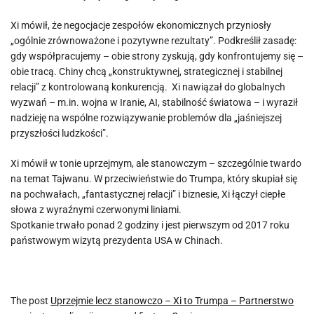
Xi mówił, że negocjacje zespołów ekonomicznych przyniosły
„ogólnie zrównoważone i pozytywne rezultaty”. Podkreślił zasadę:
gdy współpracujemy – obie strony zyskują, gdy konfrontujemy się –
obie tracą. Chiny chcą „konstruktywnej, strategicznej i stabilnej
relacji” z kontrolowaną konkurencją. Xi nawiązał do globalnych
wyzwań – m.in. wojna w Iranie, AI, stabilność światowa – i wyraził
nadzieję na wspólne rozwiązywanie problemów dla „jaśniejszej
przyszłości ludzkości”.
Xi mówił w tonie uprzejmym, ale stanowczym – szczególnie twardo
na temat Tajwanu. W przeciwieństwie do Trumpa, który skupiał się
na pochwałach, „fantastycznej relacji” i biznesie, Xi łączył ciepłe
słowa z wyraźnymi czerwonymi liniami.
Spotkanie trwało ponad 2 godziny i jest pierwszym od 2017 roku
państwowym wizytą prezydenta USA w Chinach.
The post
Uprzejmie lecz stanowczo – Xi to Trumpa – Partnerstwo