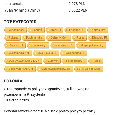
Lira turecka
0.078 PLN
Yuan renminbi (Chiny)
0.5522 PLN
TOP KATEGORIE
Wiadomości
Poznań
Kresy.pl
Epoznan.pl
Nczas.info
Polonia
Publicystyka
Dziennik.com
Rosja
Dlapolski.pl
Goniec.net
Globalizacja
TenPoznan.pl
Magnapolonia.org
Wolnemedia.net
Mysl-Polska.pl
Twojapogoda.pl
Dobrewiadomosci.net.pl
Zdrowie
Prisonplanet.pl
Religia
Sekrety-Zdrowia.org
Gazetawarszawska.com
Stolikwolnosci.org
POLONIA
O roztropności w polityce zagranicznej. Kilka uwag do
przemówienia Prezydenta
10 sierpnia 2026
Powstał Myrotworec 2.0. Na liście polscy politycy prawicy