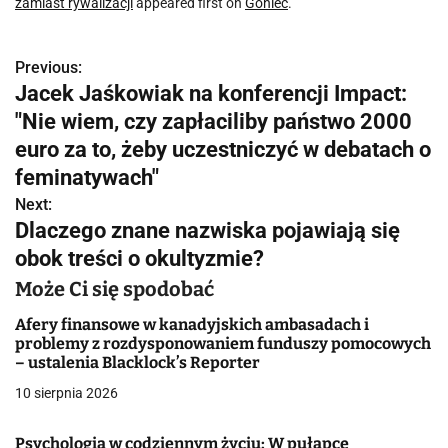
zamiast rywalizacji
appeared first on
Goniec
.
Previous:
N
Jacek Jaśkowiak na konferencji Impact:
a
"Nie wiem, czy zapłaciliby państwo 2000
w
euro za to, żeby uczestniczyć w debatach o
feminatywach"
i
Next:
g
Dlaczego znane nazwiska pojawiają się
obok treści o okultyzmie?
a
Może Ci się spodobać
c
Afery finansowe w kanadyjskich ambasadach i
j
problemy z rozdysponowaniem funduszy pomocowych
– ustalenia Blacklock’s Reporter
a
10 sierpnia 2026
w
Psychologia w codziennym życiu: W pułapce