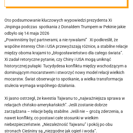
zamiast
Oto podsumowanie kluczowych wypowiedzi prezydenta Xi
rywalizacji
Jinpinga podczas spotkania z Donaldem Trumpem w Pekinie jakie
odbyło się 14 maja 2026
„Powinniśmy być partnerami, a nie rywalami” Xi podkreślił, że
wspólne interesy Chin i USA przewyższają różnice, a stabilne relacje
między oboma krajami to „błogosławieństwo dla całego świata”.
Xi zadał retoryczne pytanie, czy Chiny i USA mogą uniknąć
historycznej pułapki Tucydydesa konfliktu między wschodzącym a
dominującym mocarstwem i stworzyć nowy model relacji wielkich
mocarstw. Świat obserwuje to spotkanie, a wielka transformacja
stulecia wymaga wspólnego działania.
Xi jasno ostrzegł, że kwestia Tajwanu to „najważniejsza sprawa w
relacjach chińsko-amerykańskich”. Jeśli zostanie dobrze
zarządzana – relacje będą stabilne. Jeśli nie – grożą zderzenia, a
nawet konflikty, co postawi całe stosunki w wielkim
niebezpieczeństwie. „Niezależność Tajwanu” i pokój po obu
stronach Cieśniny są „niezgodne jak ogień i woda”.