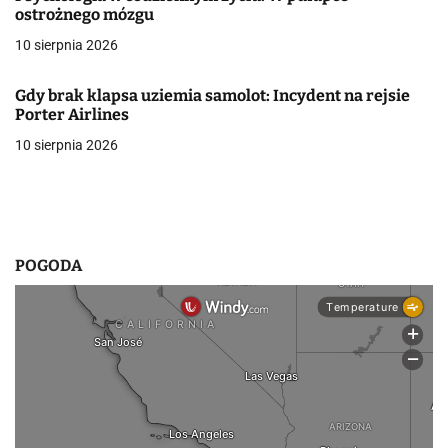
p
ostrożnego mózgu
i
10 sierpnia 2026
s
Gdy brak klapsa uziemia samolot: Incydent na rejsie
u
Porter Airlines
10 sierpnia 2026
POGODA