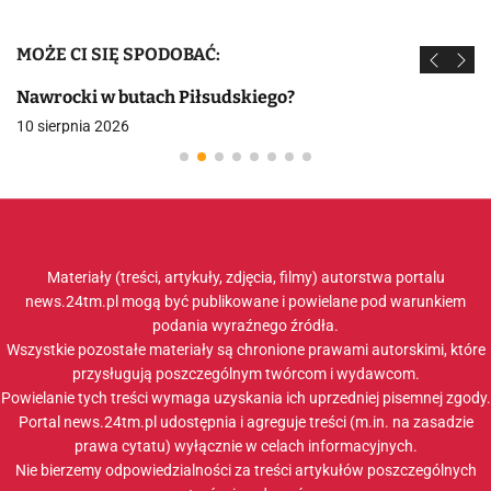
MOŻE CI SIĘ SPODOBAĆ:
Nawrocki w butach Piłsudskiego?
10 sierpnia 2026
Materiały (treści, artykuły, zdjęcia, filmy) autorstwa portalu
news.24tm.pl mogą być publikowane i powielane pod warunkiem
podania wyraźnego źródła.
Wszystkie pozostałe materiały są chronione prawami autorskimi, które
przysługują poszczególnym twórcom i wydawcom.
Powielanie tych treści wymaga uzyskania ich uprzedniej pisemnej zgody.
Portal news.24tm.pl udostępnia i agreguje treści (m.in. na zasadzie
prawa cytatu) wyłącznie w celach informacyjnych.
Nie bierzemy odpowiedzialności za treści artykułów poszczególnych