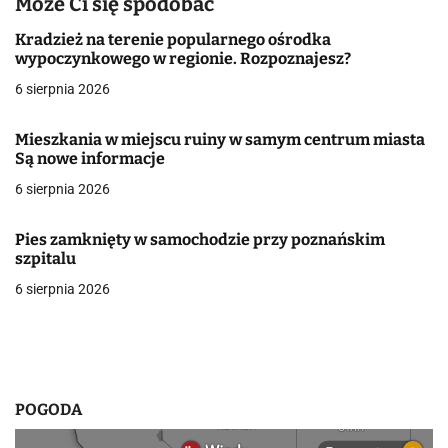
Może Ci się spodobać
a
Kradzież na terenie popularnego ośrodka
wypoczynkowego w regionie. Rozpoznajesz?
c
6 sierpnia 2026
j
Mieszkania w miejscu ruiny w samym centrum miasta
a
Są nowe informacje
w
6 sierpnia 2026
p
Pies zamknięty w samochodzie przy poznańskim
i
szpitalu
6 sierpnia 2026
s
u
POGODA