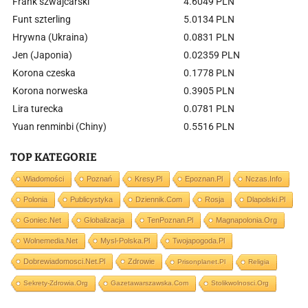
Frank szwajcarski
4.6049 PLN
Funt szterling
5.0134 PLN
Hrywna (Ukraina)
0.0831 PLN
Jen (Japonia)
0.02359 PLN
Korona czeska
0.1778 PLN
Korona norweska
0.3905 PLN
Lira turecka
0.0781 PLN
Yuan renminbi (Chiny)
0.5516 PLN
TOP KATEGORIE
Wiadomości
Poznań
Kresy.pl
Epoznan.pl
Nczas.info
Polonia
Publicystyka
Dziennik.com
Rosja
Dlapolski.pl
Goniec.net
Globalizacja
TenPoznan.pl
Magnapolonia.org
Wolnemedia.net
Mysl-Polska.pl
Twojapogoda.pl
Dobrewiadomosci.net.pl
Zdrowie
Prisonplanet.pl
Religia
Sekrety-Zdrowia.org
Gazetawarszawska.com
Stolikwolnosci.org