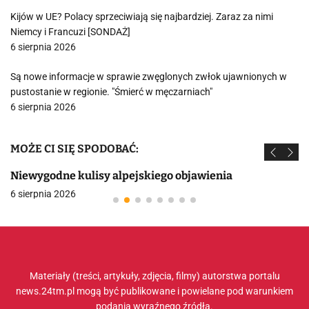
Kijów w UE? Polacy sprzeciwiają się najbardziej. Zaraz za nimi
Niemcy i Francuzi [SONDAŻ]
6 sierpnia 2026
Są nowe informacje w sprawie zwęglonych zwłok ujawnionych w
pustostanie w regionie. "Śmierć w męczarniach"
6 sierpnia 2026
MOŻE CI SIĘ SPODOBAĆ:
Niewygodne kulisy alpejskiego objawienia
6 sierpnia 2026
Materiały (treści, artykuły, zdjęcia, filmy) autorstwa portalu
news.24tm.pl mogą być publikowane i powielane pod warunkiem
podania wyraźnego źródła.