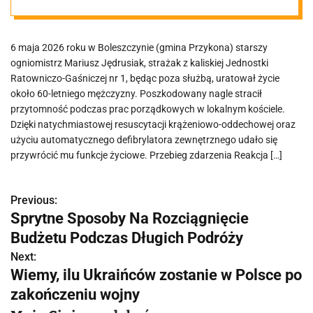
strażaka z
6 maja 2026 roku w Boleszczynie (gmina Przykona) starszy
Kalisza
ogniomistrz Mariusz Jędrusiak, strażak z kaliskiej Jednostki
Ratowniczo-Gaśniczej nr 1, będąc poza służbą, uratował życie
około 60-letniego mężczyzny. Poszkodowany nagle stracił
przytomność podczas prac porządkowych w lokalnym kościele.
Dzięki natychmiastowej resuscytacji krążeniowo-oddechowej oraz
użyciu automatycznego defibrylatora zewnętrznego udało się
przywrócić mu funkcje życiowe. Przebieg zdarzenia Reakcja […]
Previous:
N
Sprytne Sposoby Na Rozciągnięcie
a
Budżetu Podczas Długich Podróży
w
Next:
Wiemy, ilu Ukraińców zostanie w Polsce po
i
zakończeniu wojny
g