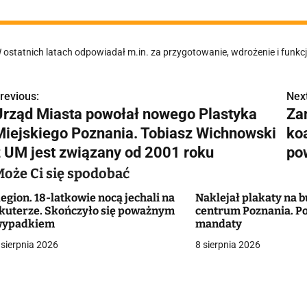
 ostatnich latach odpowiadał m.in. za przygotowanie, wdrożenie i funk
revious:
Next
N
Urząd Miasta powołał nowego Plastyka
Zam
a
Miejskiego Poznania. Tobiasz Wichnowski
ko
w
z UM jest związany od 2001 roku
po
Może Ci się spodobać
egion. 18-latkowie nocą jechali na
Naklejał plakaty na
g
kuterze. Skończyło się poważnym
centrum Poznania. Po
wypadkiem
mandaty
a
 sierpnia 2026
8 sierpnia 2026
c