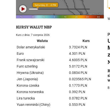
W
KURSY WALUT NBP
P
Kurs z dnia: 7 sierpnia 2026
Waluta
Kurs
Dolar amerykański
3.7324 PLN
Euro
4.301 PLN
Frank szwajcarski
4.6005 PLN
i
Funt szterling
5.0172 PLN
R
Hrywna (Ukraina)
0.0834 PLN
s
Jen (Japonia)
0.023565 PLN
Korona czeska
0.1773 PLN
8
Korona norweska
0.392 PLN
Lira turecka
0.0782 PLN
j
Yuan renminbi (Chiny)
0.553 PLN