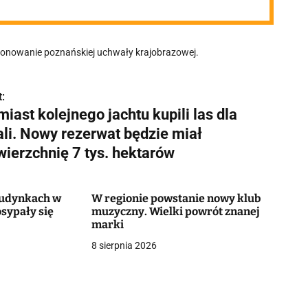
cjonowanie poznańskiej uchwały krajobrazowej.
:
iast kolejnego jachtu kupili las dla
ali. Nowy rezerwat będzie miał
wierzchnię 7 tys. hektarów
 budynkach w
W regionie powstanie nowy klub
sypały się
muzyczny. Wielki powrót znanej
marki
8 sierpnia 2026