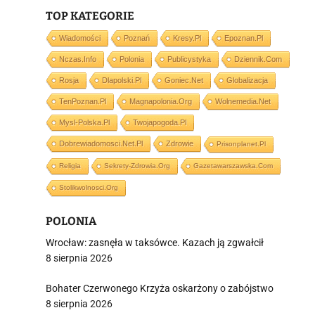
TOP KATEGORIE
Wiadomości
Poznań
Kresy.pl
Epoznan.pl
Nczas.info
Polonia
Publicystyka
Dziennik.com
i
Rosja
Dlapolski.pl
Goniec.net
Globalizacja
TenPoznan.pl
Magnapolonia.org
Wolnemedia.net
Mysl-Polska.pl
Twojapogoda.pl
Dobrewiadomosci.net.pl
Zdrowie
Prisonplanet.pl
Religia
Sekrety-Zdrowia.org
Gazetawarszawska.com
Stolikwolnosci.org
POLONIA
Wrocław: zasnęła w taksówce. Kazach ją zgwałcił
8 sierpnia 2026
Bohater Czerwonego Krzyża oskarżony o zabójstwo
8 sierpnia 2026