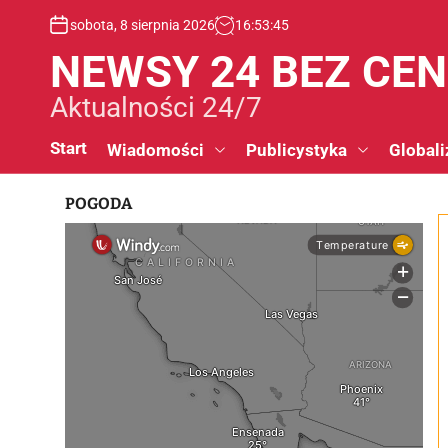
S
sobota, 8 sierpnia 2026
16
:
53
:
46
k
i
NEWSY 24 BEZ CE
p
t
Aktualności 24/7
o
c
Start
Wiadomości
Publicystyka
Globali
o
n
POGODA
t
e
n
t