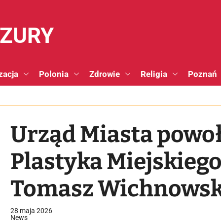
NZURY
zacja
Polonia
Zdrowie
Religia
Poznań
Urząd Miasta powo
Plastyka Miejskieg
Tomasz Wichnowski
związany od 2001 r
28 maja 2026
News