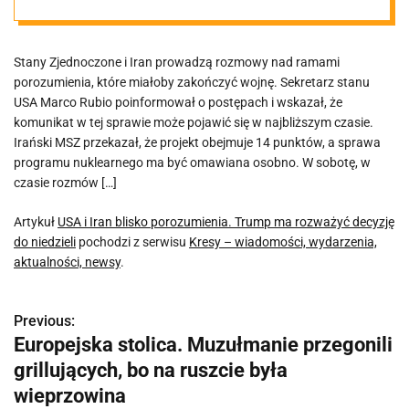
rozważyć
Stany Zjednoczone i Iran prowadzą rozmowy nad ramami
decyzję do
porozumienia, które miałoby zakończyć wojnę. Sekretarz stanu
USA Marco Rubio poinformował o postępach i wskazał, że
niedzieli
komunikat w tej sprawie może pojawić się w najbliższym czasie.
Irański MSZ przekazał, że projekt obejmuje 14 punktów, a sprawa
programu nuklearnego ma być omawiana osobno. W sobotę, w
czasie rozmów […]
Artykuł
USA i Iran blisko porozumienia. Trump ma rozważyć decyzję
do niedzieli
pochodzi z serwisu
Kresy – wiadomości, wydarzenia,
aktualności, newsy
.
Previous:
N
Europejska stolica. Muzułmanie przegonili
a
grillujących, bo na ruszcie była
w
wieprzowina