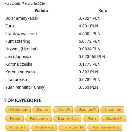
Kurs z dnia: 7 sierpnia 2026
Waluta
Kurs
Dolar amerykański
3.7324 PLN
Euro
4.301 PLN
Frank szwajcarski
4.6005 PLN
Funt szterling
5.0172 PLN
Hrywna (Ukraina)
0.0834 PLN
Jen (Japonia)
0.023565 PLN
Korona czeska
0.1773 PLN
Korona norweska
0.392 PLN
Lira turecka
0.0782 PLN
Yuan renminbi (Chiny)
0.553 PLN
TOP KATEGORIE
Wiadomości
Poznań
Kresy.pl
Epoznan.pl
Nczas.info
Polonia
Publicystyka
Dziennik.com
Rosja
Dlapolski.pl
Goniec.net
Globalizacja
TenPoznan.pl
Magnapolonia.org