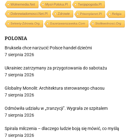
Wolnemedia.net
Mysl-Polska.pl
Twojapogoda.pl
Dobrewiadomosci.net.pl
Zdrowie
Prisonplanet.pl
Religia
Sekrety-Zdrowia.org
Gazetawarszawska.com
Stolikwolnosci.org
POLONIA
Bruksela chce narzucić Polsce handel dziećmi
7 sierpnia 2026
Ukrainiec zatrzymany za przygotowania do sabotażu
7 sierpnia 2026
Globalny Monolit: Architektura sterowanego chaosu
7 sierpnia 2026
Odmówiła udziału w „tranzycji”. Wygrała ze szpitalem
7 sierpnia 2026
Spirala milczenia – dlaczego ludzie boją się mówić, co myślą
7 sierpnia 2026