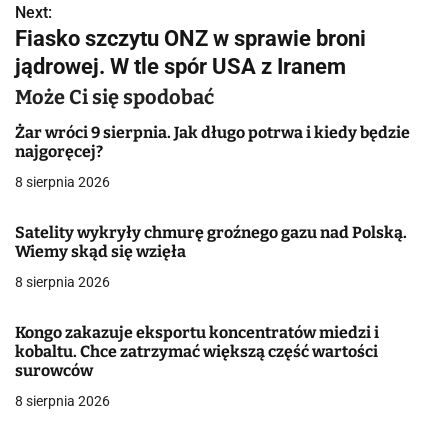
Next:
i
Fiasko szczytu ONZ w sprawie broni
g
jądrowej. W tle spór USA z Iranem
a
Może Ci się spodobać
c
Żar wróci 9 sierpnia. Jak długo potrwa i kiedy będzie
najgoręcej?
j
8 sierpnia 2026
a
Satelity wykryły chmurę groźnego gazu nad Polską.
w
Wiemy skąd się wzięła
8 sierpnia 2026
p
i
Kongo zakazuje eksportu koncentratów miedzi i
kobaltu. Chce zatrzymać większą część wartości
s
surowców
u
8 sierpnia 2026