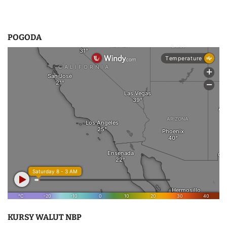
POGODA
KURSY WALUT NBP