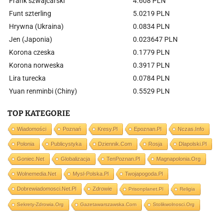
Frank szwajcarski
4.608 PLN
Funt szterling
5.0219 PLN
Hrywna (Ukraina)
0.0834 PLN
Jen (Japonia)
0.023647 PLN
Korona czeska
0.1779 PLN
Korona norweska
0.3917 PLN
Lira turecka
0.0784 PLN
Yuan renminbi (Chiny)
0.5529 PLN
TOP KATEGORIE
Wiadomości
Poznań
Kresy.pl
Epoznan.pl
Nczas.info
Polonia
Publicystyka
Dziennik.com
Rosja
Dlapolski.pl
Goniec.net
Globalizacja
TenPoznan.pl
Magnapolonia.org
Wolnemedia.net
Mysl-Polska.pl
Twojapogoda.pl
Dobrewiadomosci.net.pl
Zdrowie
Prisonplanet.pl
Religia
Sekrety-Zdrowia.org
Gazetawarszawska.com
Stolikwolnosci.org