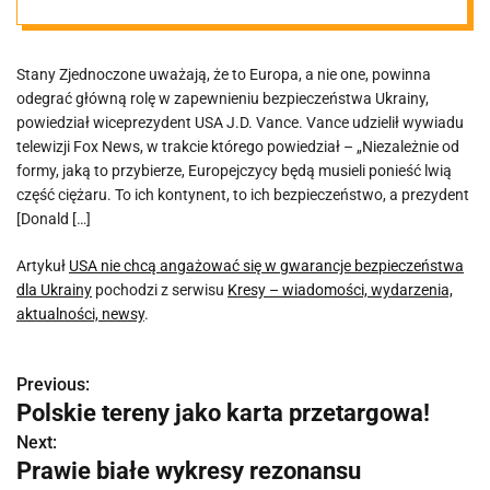
dla Ukrainy
Stany Zjednoczone uważają, że to Europa, a nie one, powinna
odegrać główną rolę w zapewnieniu bezpieczeństwa Ukrainy,
powiedział wiceprezydent USA J.D. Vance. Vance udzielił wywiadu
telewizji Fox News, w trakcie którego powiedział – „Niezależnie od
formy, jaką to przybierze, Europejczycy będą musieli ponieść lwią
część ciężaru. To ich kontynent, to ich bezpieczeństwo, a prezydent
[Donald […]
Artykuł
USA nie chcą angażować się w gwarancje bezpieczeństwa
dla Ukrainy
pochodzi z serwisu
Kresy – wiadomości, wydarzenia,
aktualności, newsy
.
Previous:
N
Polskie tereny jako karta przetargowa!
a
Next:
Prawie białe wykresy rezonansu
w