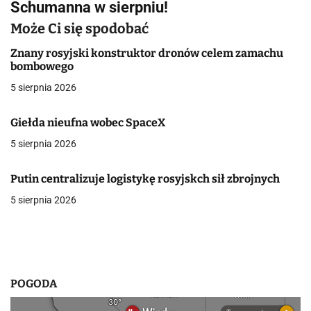
Schumanna w sierpniu!
i
Może Ci się spodobać
g
Znany rosyjski konstruktor dronów celem zamachu
a
bombowego
5 sierpnia 2026
c
j
Giełda nieufna wobec SpaceX
a
5 sierpnia 2026
w
Putin centralizuje logistykę rosyjskch sił zbrojnych
p
5 sierpnia 2026
i
s
u
POGODA