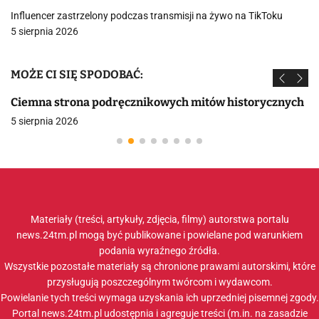
Influencer zastrzelony podczas transmisji na żywo na TikToku
5 sierpnia 2026
MOŻE CI SIĘ SPODOBAĆ:
Ciemna strona podręcznikowych mitów historycznych
5 sierpnia 2026
Materiały (treści, artykuły, zdjęcia, filmy) autorstwa portalu
news.24tm.pl mogą być publikowane i powielane pod warunkiem
podania wyraźnego źródła.
Wszystkie pozostałe materiały są chronione prawami autorskimi, które
przysługują poszczególnym twórcom i wydawcom.
Powielanie tych treści wymaga uzyskania ich uprzedniej pisemnej zgody.
Portal news.24tm.pl udostępnia i agreguje treści (m.in. na zasadzie