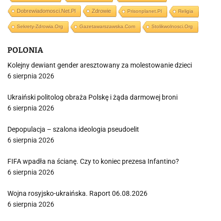
Dobrewiadomosci.net.pl
Zdrowie
Prisonplanet.pl
Religia
Sekrety-Zdrowia.org
Gazetawarszawska.com
Stolikwolnosci.org
POLONIA
Kolejny dewiant gender aresztowany za molestowanie dzieci
6 sierpnia 2026
Ukraiński politolog obraża Polskę i żąda darmowej broni
6 sierpnia 2026
Depopulacja – szalona ideologia pseudoelit
6 sierpnia 2026
FIFA wpadła na ścianę. Czy to koniec prezesa Infantino?
6 sierpnia 2026
Wojna rosyjsko-ukraińska. Raport 06.08.2026
6 sierpnia 2026