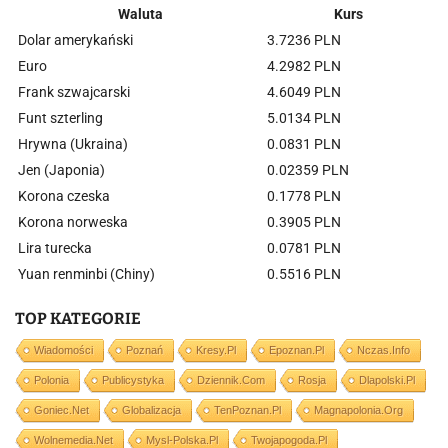
Waluta
Kurs
Dolar amerykański
3.7236 PLN
Euro
4.2982 PLN
Frank szwajcarski
4.6049 PLN
Funt szterling
5.0134 PLN
Hrywna (Ukraina)
0.0831 PLN
Jen (Japonia)
0.02359 PLN
Korona czeska
0.1778 PLN
Korona norweska
0.3905 PLN
Lira turecka
0.0781 PLN
Yuan renminbi (Chiny)
0.5516 PLN
TOP KATEGORIE
Wiadomości
Poznań
Kresy.pl
Epoznan.pl
Nczas.info
Polonia
Publicystyka
Dziennik.com
Rosja
Dlapolski.pl
Goniec.net
Globalizacja
TenPoznan.pl
Magnapolonia.org
Wolnemedia.net
Mysl-Polska.pl
Twojapogoda.pl