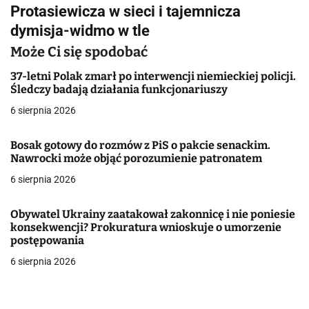
i
Protasiewicza w sieci i tajemnicza
g
dymisja-widmo w tle
a
Może Ci się spodobać
c
37-letni Polak zmarł po interwencji niemieckiej policji.
Śledczy badają działania funkcjonariuszy
j
6 sierpnia 2026
a
Bosak gotowy do rozmów z PiS o pakcie senackim.
w
Nawrocki może objąć porozumienie patronatem
6 sierpnia 2026
p
i
Obywatel Ukrainy zaatakował zakonnicę i nie poniesie
konsekwencji? Prokuratura wnioskuje o umorzenie
s
postępowania
u
6 sierpnia 2026