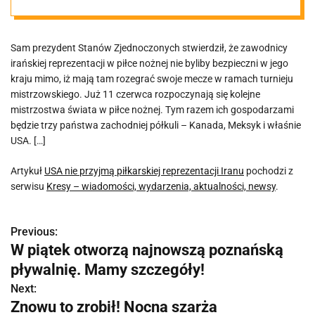
Iranu
Sam prezydent Stanów Zjednoczonych stwierdził, że zawodnicy
irańskiej reprezentacji w piłce nożnej nie byliby bezpieczni w jego
kraju mimo, iż mają tam rozegrać swoje mecze w ramach turnieju
mistrzowskiego. Już 11 czerwca rozpoczynają się kolejne
mistrzostwa świata w piłce nożnej. Tym razem ich gospodarzami
będzie trzy państwa zachodniej półkuli – Kanada, Meksyk i właśnie
USA. […]
Artykuł
USA nie przyjmą piłkarskiej reprezentacji Iranu
pochodzi z
serwisu
Kresy – wiadomości, wydarzenia, aktualności, newsy
.
Previous:
N
W piątek otworzą najnowszą poznańską
a
pływalnię. Mamy szczegóły!
w
Next:
Znowu to zrobił! Nocna szarża