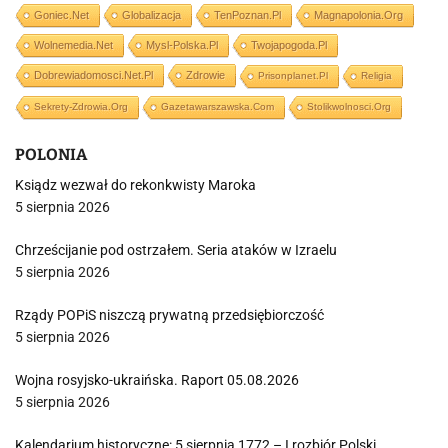
Goniec.net
Globalizacja
TenPoznan.pl
Magnapolonia.org
Wolnemedia.net
Mysl-Polska.pl
Twojapogoda.pl
Dobrewiadomosci.net.pl
Zdrowie
Prisonplanet.pl
Religia
Sekrety-Zdrowia.org
Gazetawarszawska.com
Stolikwolnosci.org
POLONIA
Ksiądz wezwał do rekonkwisty Maroka
5 sierpnia 2026
Chrześcijanie pod ostrzałem. Seria ataków w Izraelu
5 sierpnia 2026
Rządy POPiS niszczą prywatną przedsiębiorczość
5 sierpnia 2026
Wojna rosyjsko-ukraińska. Raport 05.08.2026
5 sierpnia 2026
Kalendarium historyczne: 5 sierpnia 1772 – I rozbiór Polski