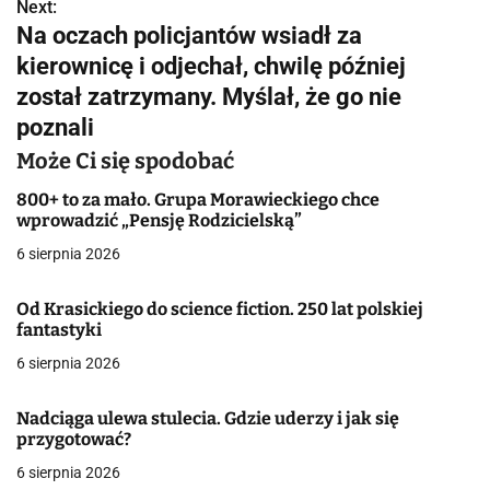
w
Next:
Na oczach policjantów wsiadł za
i
kierownicę i odjechał, chwilę później
g
został zatrzymany. Myślał, że go nie
poznali
a
Może Ci się spodobać
c
800+ to za mało. Grupa Morawieckiego chce
j
wprowadzić „Pensję Rodzicielską”
a
6 sierpnia 2026
w
Od Krasickiego do science fiction. 250 lat polskiej
fantastyki
p
6 sierpnia 2026
i
s
Nadciąga ulewa stulecia. Gdzie uderzy i jak się
przygotować?
u
6 sierpnia 2026