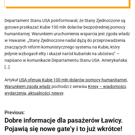
humanitarnej.
Departament Stanu USA poinformował, że Stany Zjednoczone są
Warunkiem
gotowe przekazać Kubie 100 mln dolarów bezpośredniej pomocy
humanitarnej. Warunkiem uruchomienia wsparcia jest zgoda władz
zgoda władz
w Hawanie. „Stany Zjednoczone nadal dążą do przeprowadzenia
znaczących reform komunistycznego systemu na Kubie, który
jedynie wzbogacił elity i skazał naród kubański na ubóstwo” —
napisano w komunikacie Departamentu Stanu USA. Amerykańska
[…]
Artykuł
USA oferują Kubie 100 mln dolarów pomocy humanitarnej.
Warunkiem zgoda władz
pochodzi z serwisu
Kresy – wiadomości,
wydarzenia, aktualności, newsy
.
Previous:
N
Dobre informacje dla pasażerów Ławicy.
a
Pojawią się nowe gate'y i to już wkrótce!