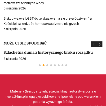
metrów sześciennych wody
5 sierpnia 2026
Biskup wzywa LGBT do „wykazywania się przywództwem” w
Kościele i twierdzi, że homoseksualizm to nie grzech
5 sierpnia 2026
MOŻE CI SIĘ SPODOBAĆ:
Szlachetna duma z historycznego braku rozsądku
6 sierpnia 2026
Materiały (treści, artykuły, zdjęcia, filmy) autorstwa portalu
news.24tm.pl mogą być publikowane i powielane pod warunkiem
podania wyraźnego źródła.