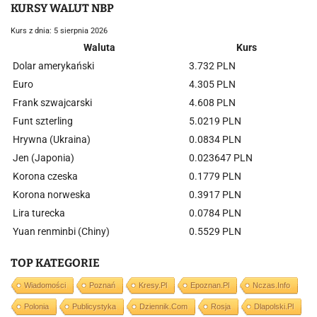
KURSY WALUT NBP
Kurs z dnia: 5 sierpnia 2026
Waluta
Kurs
Dolar amerykański
3.732 PLN
Euro
4.305 PLN
Frank szwajcarski
4.608 PLN
Funt szterling
5.0219 PLN
Hrywna (Ukraina)
0.0834 PLN
Jen (Japonia)
0.023647 PLN
Korona czeska
0.1779 PLN
Korona norweska
0.3917 PLN
Lira turecka
0.0784 PLN
Yuan renminbi (Chiny)
0.5529 PLN
TOP KATEGORIE
Wiadomości
Poznań
Kresy.pl
Epoznan.pl
Nczas.info
Polonia
Publicystyka
Dziennik.com
Rosja
Dlapolski.pl