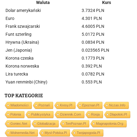
Waluta
Kurs
Dolar amerykański
3.7324 PLN
Euro
4.301 PLN
Frank szwajcarski
4.6005 PLN
Funt szterling
5.0172 PLN
Hrywna (Ukraina)
0.0834 PLN
Jen (Japonia)
0.023565 PLN
Korona czeska
0.1773 PLN
Korona norweska
0.392 PLN
Lira turecka
0.0782 PLN
Yuan renminbi (Chiny)
0.553 PLN
TOP KATEGORIE
Wiadomości
Poznań
Kresy.pl
Epoznan.pl
Nczas.info
Polonia
Publicystyka
Dziennik.com
Rosja
Dlapolski.pl
Goniec.net
Globalizacja
TenPoznan.pl
Magnapolonia.org
Wolnemedia.net
Mysl-Polska.pl
Twojapogoda.pl