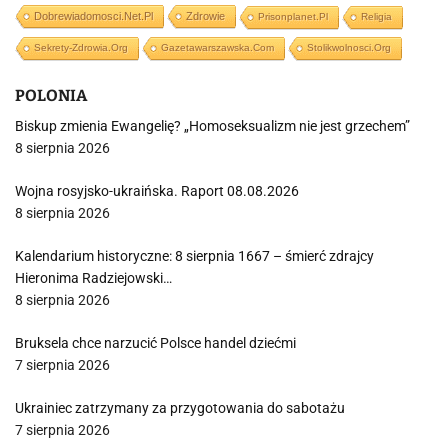
Dobrewiadomosci.net.pl
Zdrowie
Prisonplanet.pl
Religia
Sekrety-Zdrowia.org
Gazetawarszawska.com
Stolikwolnosci.org
POLONIA
Biskup zmienia Ewangelię? „Homoseksualizm nie jest grzechem”
8 sierpnia 2026
Wojna rosyjsko-ukraińska. Raport 08.08.2026
8 sierpnia 2026
Kalendarium historyczne: 8 sierpnia 1667 – śmierć zdrajcy
Hieronima Radziejowski…
8 sierpnia 2026
Bruksela chce narzucić Polsce handel dziećmi
7 sierpnia 2026
Ukrainiec zatrzymany za przygotowania do sabotażu
7 sierpnia 2026