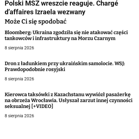
Polski MSZ wreszcie reaguje. Chargé
i
d’affaires Izraela wezwany
g
Może Ci się spodobać
a
Bloomberg: Ukraina zgodziła się nie atakować części
tankowców i infrastruktury na Morzu Czarnym
c
8 sierpnia 2026
j
Dron z ładunkiem przy ukraińskim samolocie. WSJ:
a
Prawdopodobnie rosyjski
w
8 sierpnia 2026
p
Kierowca taksówki z Kazachstanu wywiózł pasażerkę
i
na obrzeża Wrocławia. Usłyszał zarzut innej czynności
seksualnej [+VIDEO]
s
8 sierpnia 2026
u