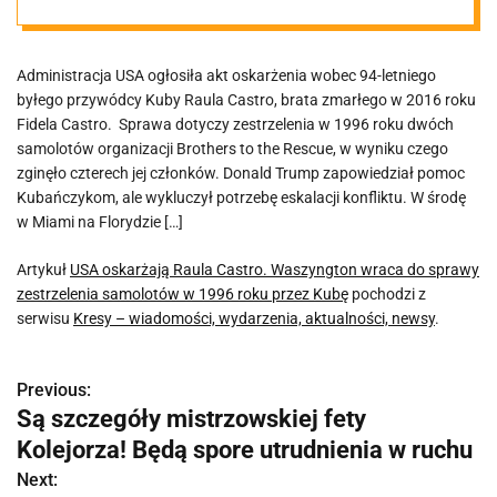
sprawy
Administracja USA ogłosiła akt oskarżenia wobec 94-letniego
zestrzelenia
byłego przywódcy Kuby Raula Castro, brata zmarłego w 2016 roku
Fidela Castro. Sprawa dotyczy zestrzelenia w 1996 roku dwóch
samolotów w
samolotów organizacji Brothers to the Rescue, w wyniku czego
zginęło czterech jej członków. Donald Trump zapowiedział pomoc
Kubańczykom, ale wykluczył potrzebę eskalacji konfliktu. W środę
1996 roku przez
w Miami na Florydzie […]
Kubę
Artykuł
USA oskarżają Raula Castro. Waszyngton wraca do sprawy
zestrzelenia samolotów w 1996 roku przez Kubę
pochodzi z
serwisu
Kresy – wiadomości, wydarzenia, aktualności, newsy
.
Previous:
N
Są szczegóły mistrzowskiej fety
a
Kolejorza! Będą spore utrudnienia w ruchu
w
Next: