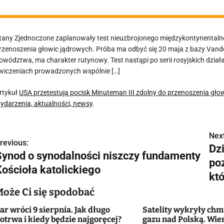
tany Zjednoczone zaplanowały test nieuzbrojonego międzykontynentalne
rzenoszenia głowic jądrowych. Próba ma odbyć się 20 maja z bazy Vande
owództwa, ma charakter rutynowy. Test nastąpi po serii rosyjskich działa
wiczeniach prowadzonych wspólnie […]
rtykuł
USA przetestują pocisk Minuteman III zdolny do przenoszenia gło
ydarzenia, aktualności, newsy
.
Next
N
revious:
Dz
Synod o synodalności niszczy fundamenty
a
po
Kościoła katolickiego
w
któ
Może Ci się spodobać
ar wróci 9 sierpnia. Jak długo
Satelity wykryły ch
g
otrwa i kiedy będzie najgoręcej?
gazu nad Polską. Wie