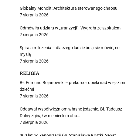
Globalny Monolit: Architektura sterowanego chaosu
7 sierpnia 2026
Odmówiła udziału w „tranzycji”. Wygrała ze szpitalem
7 sierpnia 2026
Spirala milczenia – dlaczego ludzie boją się mówić, co
myślą
7 sierpnia 2026
RELIGIA
Bł. Edmund Bojanowski – prekursor opieki nad wiejskimi
dziećmi
7 sierpnia 2026
Oddawał współwięźniom własne jedzenie. Bł. Tadeusz
Dulny zginął w niemieckim obo…
7 sierpnia 2026
300 lat od kanonizacji św. Stanisława Kostki. Senat