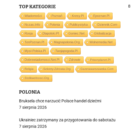
TOP KATEGORIE
8
Wiadomości
Poznań
Kresy.pl
Epoznan.pl
Nczas.info
Polonia
Publicystyka
Dziennik.com
j
Rosja
Dlapolski.pl
Goniec.net
Globalizacja
TenPoznan.pl
Magnapolonia.org
Wolnemedia.net
Mysl-Polska.pl
Twojapogoda.pl
Dobrewiadomosci.net.pl
Zdrowie
Prisonplanet.pl
Religia
Sekrety-Zdrowia.org
Gazetawarszawska.com
i
Stolikwolnosci.org
POLONIA
Bruksela chce narzucić Polsce handel dziećmi
7 sierpnia 2026
Ukrainiec zatrzymany za przygotowania do sabotażu
7 sierpnia 2026