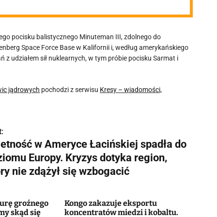
go pocisku balistycznego Minuteman III, zdolnego do
nberg Space Force Base w Kalifornii i, według amerykańskiego
ń z udziałem sił nuklearnych, w tym próbie pocisku Sarmat i
wic jądrowych
pochodzi z serwisu
Kresy – wiadomości,
:
ietność w Ameryce Łacińskiej spadła do
ziomu Europy. Kryzys dotyka region,
ry nie zdążył się wzbogacić
murę groźnego
Kongo zakazuje eksportu
my skąd się
koncentratów miedzi i kobaltu.