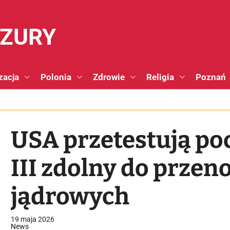
NZURY
zacja
Polonia
Zdrowie
Religia
Poznań
USA przetestują p
III zdolny do przen
jądrowych
19 maja 2026
News