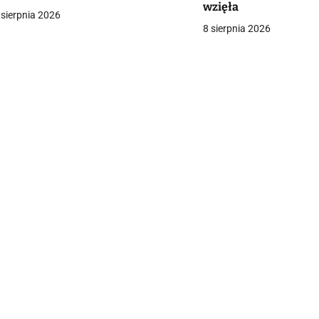
wzięła
a
 sierpnia 2026
8 sierpnia 2026
c
a
w
p
s
u