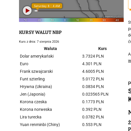
S
p
KURSY WALUT NBP
d
ć
Kurs z dnia: 7 sierpnia 2026
Waluta
Kurs
A
Dolar amerykański
3.7324 PLN
w
Euro
4.301 PLN
Frank szwajcarski
4.6005 PLN
Funt szterling
5.0172 PLN
P
Hrywna (Ukraina)
0.0834 PLN
Jen (Japonia)
0.023565 PLN
Korona czeska
0.1773 PLN
Korona norweska
0.392 PLN
i
Lira turecka
0.0782 PLN
Ż
Yuan renminbi (Chiny)
0.553 PLN
p