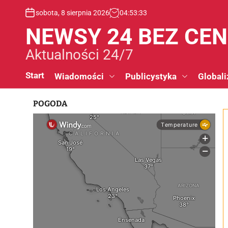
S
sobota, 8 sierpnia 2026
04
:
53
:
34
k
i
NEWSY 24 BEZ CE
p
t
Aktualności 24/7
o
c
Start
Wiadomości
Publicystyka
Globali
o
n
POGODA
t
e
n
t