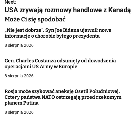
w
Next:
USA zrywają rozmowy handlowe z Kanadą
i
Może Ci się spodobać
g
„Nie jest dobrze”. Syn Joe Bidena ujawnił nowe
a
informacje o chorobie byłego prezydenta
8 sierpnia 2026
c
j
Gen. Charles Costanza odsunięty od dowodzenia
operacjami US Army w Europie
a
8 sierpnia 2026
w
Rosja może szykować aneksję Osetii Południowej.
p
Cztery państwa NATO ostrzegają przed rzekomym
planem Putina
i
8 sierpnia 2026
s
u