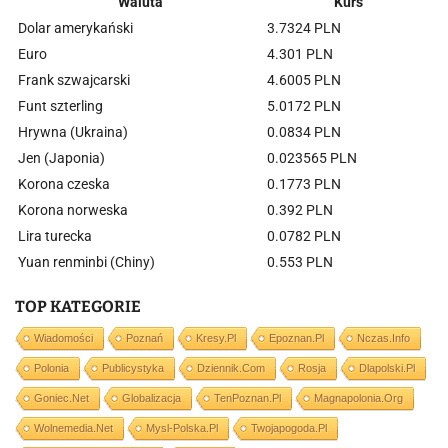
Waluta
Kurs
Dolar amerykański
3.7324 PLN
Euro
4.301 PLN
Frank szwajcarski
4.6005 PLN
Funt szterling
5.0172 PLN
Hrywna (Ukraina)
0.0834 PLN
Jen (Japonia)
0.023565 PLN
Korona czeska
0.1773 PLN
Korona norweska
0.392 PLN
Lira turecka
0.0782 PLN
Yuan renminbi (Chiny)
0.553 PLN
TOP KATEGORIE
Wiadomości
Poznań
Kresy.pl
Epoznan.pl
Nczas.info
Polonia
Publicystyka
Dziennik.com
Rosja
Dlapolski.pl
Goniec.net
Globalizacja
TenPoznan.pl
Magnapolonia.org
Wolnemedia.net
Mysl-Polska.pl
Twojapogoda.pl