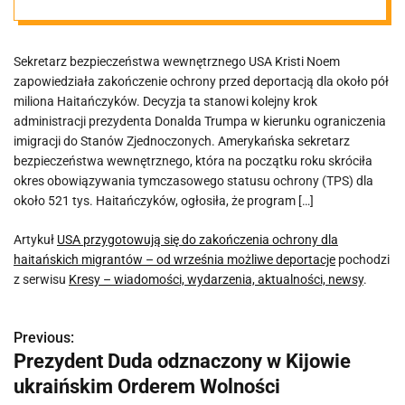
ochrony dla
Sekretarz bezpieczeństwa wewnętrznego USA Kristi Noem
haitańskich
zapowiedziała zakończenie ochrony przed deportacją dla około pół
miliona Haitańczyków. Decyzja ta stanowi kolejny krok
migrantów – od
administracji prezydenta Donalda Trumpa w kierunku ograniczenia
imigracji do Stanów Zjednoczonych. Amerykańska sekretarz
bezpieczeństwa wewnętrznego, która na początku roku skróciła
września
okres obowiązywania tymczasowego statusu ochrony (TPS) dla
około 521 tys. Haitańczyków, ogłosiła, że program […]
możliwe
Artykuł
USA przygotowują się do zakończenia ochrony dla
haitańskich migrantów – od września możliwe deportacje
pochodzi
deportacje
z serwisu
Kresy – wiadomości, wydarzenia, aktualności, newsy
.
Previous:
N
Prezydent Duda odznaczony w Kijowie
a
ukraińskim Orderem Wolności