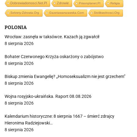
Dobrewiadomosci.net.pl
Zdrowie
Prisonplanet.pl
Religia
Sekrety-Zdrowia.org
Gazetawarszawska.com
Stolikwolnosci.org
POLONIA
Wrocław: zasnęła w taksówce. Kazach ją zgwałcił
8 sierpnia 2026
Bohater Czerwonego Krzyża oskarżony o zabójstwo
8 sierpnia 2026
Biskup zmienia Ewangelię? „Homoseksualizm nie jest grzechem”
8 sierpnia 2026
Wojna rosyjsko-ukraińska. Raport 08.08.2026
8 sierpnia 2026
Kalendarium historyczne: 8 sierpnia 1667 – śmierć zdrajcy
Hieronima Radziejowski…
8 sierpnia 2026