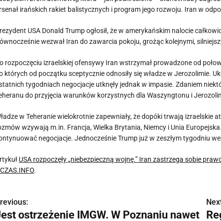
rsenał irańskich rakiet balistycznych i program jego rozwoju. Iran w odp
rezydent USA Donald Trump ogłosił, że w amerykańskim nalocie całkowi
ównocześnie wezwał Iran do zawarcia pokoju, grożąc kolejnymi, silniejs
o rozpoczęciu izraelskiej ofensywy Iran wstrzymał prowadzone od poło
o których od początku sceptycznie odnosiły się władze w Jerozolimie. 
statnich tygodniach negocjacje utknęły jednak w impasie. Zdaniem niektór
eheranu do przyjęcia warunków korzystnych dla Waszyngtonu i Jerozoli
ładze w Teheranie wielokrotnie zapewniały, że dopóki trwają izraelskie 
ozmów wzywają m.in. Francja, Wielka Brytania, Niemcy i Unia Europejsk
ontynuować negocjacje. Jednocześnie Trump już w zeszłym tygodniu wez
rtykuł
USA rozpoczęły „niebezpieczną wojnę.” Iran zastrzega sobie prawo 
CZAS.INFO
.
revious:
Next
N
Jest ostrzeżenie IMGW. W Poznaniu nawet
Re