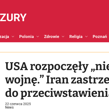
NZURY
zacja
Polonia
Zdrowie
Religia
Poznań
USA rozpoczęły „ni
wojnę.” Iran zastrz
do przeciwstawienia
22 czerwca 2025
News