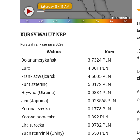
U
k
KURSY WALUT NBP
z
Kurs z dnia: 7 sierpnia 2026
„
Waluta
Kurs
d
Dolar amerykański
3.7324 PLN
Euro
4.301 PLN
D
Frank szwajcarski
4.6005 PLN
z
Funt szterling
5.0172 PLN
A
Hrywna (Ukraina)
0.0834 PLN
„
Jen (Japonia)
0.023565 PLN
Korona czeska
0.1773 PLN
W
Korona norweska
0.392 PLN
p
Lira turecka
0.0782 PLN
D
Yuan renminbi (Chiny)
0.553 PLN
z