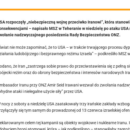
SA rozpoczęły „niebezpieczną wojnę przeciwko Iranowi”, która stanowi
onsekwencjami – napisało MSZ w Teheranie w niedzielę po ataku USA n
wołanie nadzwyczajnego posiedzenia Rady Bezpieczeństwa ONZ.
Świat nie może zapominać, że to USA – w trakcie trwającego procesu dy
ziałania ludobójczego i bezprawnego reżimu Izraela” – podkreśliło MSZ w
odano, że Iran „zastrzega sobie prawo do przeciwstawienia się z pełną si
bójecki reżim oraz do obrony bezpieczeństwa i interesów narodowych Ira
mbasador Iranu przy ONZ Amir Seid Irawani wezwał do zwołania nadzw
ohydne ataki i nielegalne użycie siły” przez USA.
 nocy z soboty a niedzielę USA zaatakowały trzy irańskie zakłady wzbog
rzyłączyły się tym samym do prowadzonej od 13 czerwca izraelskiej ofe
eklarowanym celem tej kampanii są obiekty wojskowe i nuklearne Iranu. I
dobyciem broni atomowej, która – jak podkreślono – stanowiłaby zagrożen