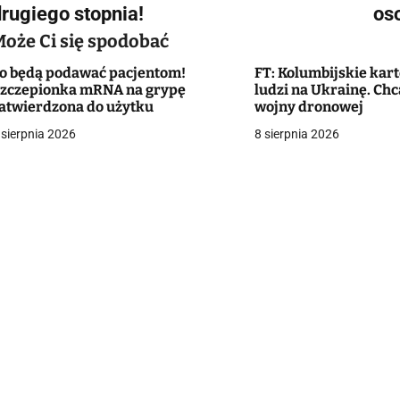
a
drugiego stopnia!
oso
w
Może Ci się spodobać
o będą podawać pacjentom!
FT: Kolumbijskie kar
zczepionka mRNA na grypę
ludzi na Ukrainę. Chc
g
atwierdzona do użytku
wojny dronowej
 sierpnia 2026
8 sierpnia 2026
a
c
a
w
p
s