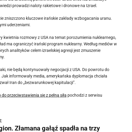
owiedzi prowadzi naloty rakietowe i dronowe na Izrael.
cie zniszczono kluczowe irańskie zakłady wzbogacania uranu.
zymi uderzeniami.
wy kwietnia rozmowy z USA na temat porozumienia nuklearnego,
Układ ma ograniczyć irański program nuklearny. Według mediów w
ych analityków celem izraelskiej agresji jest zmuszenie
my.
ataki, nie będą kontynuowały negocjacji z USA. Do powrotu do
a. Jak informowały media, amerykańska dyplomacja chciała
wał Iran do „bezwarunkowej kapitulacji”.
do przeciwstawienia się z pełną siłą
pochodzi z serwisu
:
gion. Złamana gałąź spadła na trzy