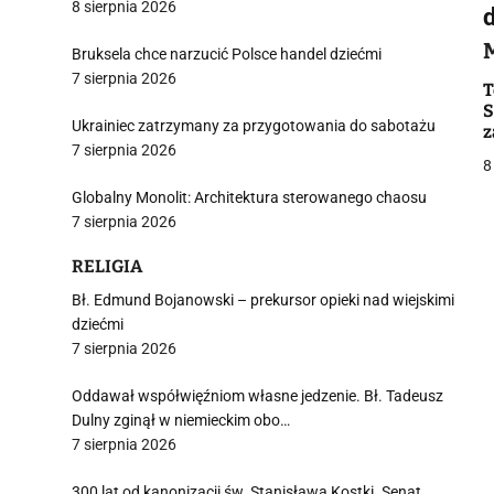
8 sierpnia 2026
Bruksela chce narzucić Polsce handel dziećmi
7 sierpnia 2026
i
T
S
Ukrainiec zatrzymany za przygotowania do sabotażu
z
7 sierpnia 2026
8
Globalny Monolit: Architektura sterowanego chaosu
7 sierpnia 2026
j
RELIGIA
Bł. Edmund Bojanowski – prekursor opieki nad wiejskimi
dziećmi
7 sierpnia 2026
Oddawał współwięźniom własne jedzenie. Bł. Tadeusz
i
Dulny zginął w niemieckim obo…
7 sierpnia 2026
300 lat od kanonizacji św. Stanisława Kostki. Senat