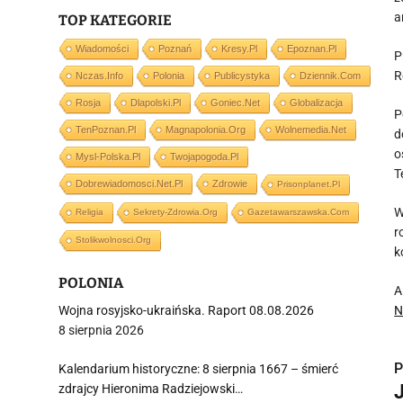
a
TOP KATEGORIE
Wiadomości
Poznań
Kresy.pl
Epoznan.pl
P
R
Nczas.info
Polonia
Publicystyka
Dziennik.com
Rosja
Dlapolski.pl
Goniec.net
Globalizacja
P
TenPoznan.pl
Magnapolonia.org
Wolnemedia.net
d
o
Mysl-Polska.pl
Twojapogoda.pl
T
Dobrewiadomosci.net.pl
Zdrowie
Prisonplanet.pl
W
Religia
Sekrety-Zdrowia.org
Gazetawarszawska.com
r
Stolikwolnosci.org
k
POLONIA
A
Wojna rosyjsko-ukraińska. Raport 08.08.2026
N
8 sierpnia 2026
P
Kalendarium historyczne: 8 sierpnia 1667 – śmierć
zdrajcy Hieronima Radziejowski…