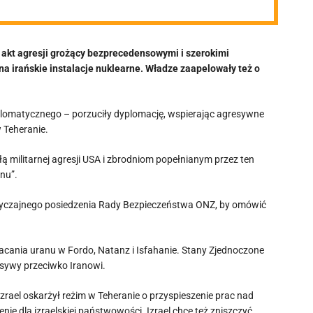
 akt agresji grożący bezprecedensowymi i szerokimi
a irańskie instalacje nuklearne. Władze zaapelowały też o
plomatycznego – porzuciły dyplomację, wspierając agresywne
 Teheranie.
łą militarnej agresji USA i zbrodniom popełnianym przez ten
nu”.
yczajnego posiedzenia Rady Bezpieczeństwa ONZ, by omówić
acania uranu w Fordo, Natanz i Isfahanie. Stany Zjednoczone
nsywy przeciwko Iranowi.
zrael oskarżył reżim w Teheranie o przyspieszenie prac nad
ie dla izraelskiej państwowości. Izrael chce też zniszczyć