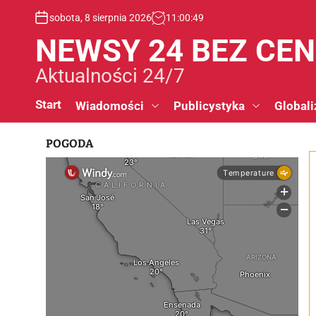
S
sobota, 8 sierpnia 2026
11
:
00
:
50
k
i
NEWSY 24 BEZ CE
p
t
Aktualności 24/7
o
c
Start
Wiadomości
Publicystyka
Globali
o
n
POGODA
t
e
n
t