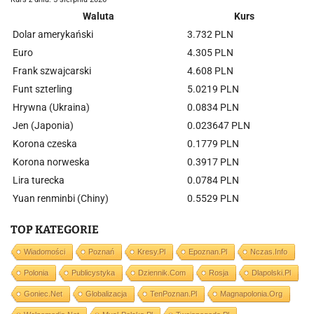
Waluta
Kurs
Dolar amerykański
3.732 PLN
Euro
4.305 PLN
Frank szwajcarski
4.608 PLN
Funt szterling
5.0219 PLN
Hrywna (Ukraina)
0.0834 PLN
Jen (Japonia)
0.023647 PLN
Korona czeska
0.1779 PLN
Korona norweska
0.3917 PLN
Lira turecka
0.0784 PLN
Yuan renminbi (Chiny)
0.5529 PLN
TOP KATEGORIE
Wiadomości
Poznań
Kresy.pl
Epoznan.pl
Nczas.info
Polonia
Publicystyka
Dziennik.com
Rosja
Dlapolski.pl
Goniec.net
Globalizacja
TenPoznan.pl
Magnapolonia.org