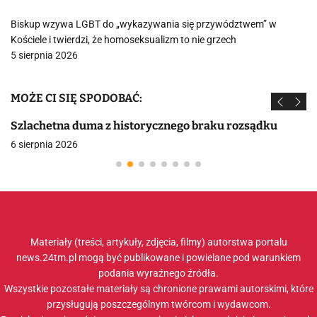
Biskup wzywa LGBT do „wykazywania się przywództwem” w
Kościele i twierdzi, że homoseksualizm to nie grzech
5 sierpnia 2026
MOŻE CI SIĘ SPODOBAĆ:
Szlachetna duma z historycznego braku rozsądku
6 sierpnia 2026
Materiały (treści, artykuły, zdjęcia, filmy) autorstwa portalu
news.24tm.pl mogą być publikowane i powielane pod warunkiem
podania wyraźnego źródła.
Wszystkie pozostałe materiały są chronione prawami autorskimi, które
przysługują poszczególnym twórcom i wydawcom.