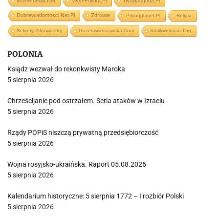
Wolnemedia.net
Mysl-Polska.pl
Twojapogoda.pl
Dobrewiadomosci.net.pl
Zdrowie
Prisonplanet.pl
Religia
Sekrety-Zdrowia.org
Gazetawarszawska.com
Stolikwolnosci.org
POLONIA
Ksiądz wezwał do rekonkwisty Maroka
5 sierpnia 2026
Chrześcijanie pod ostrzałem. Seria ataków w Izraelu
5 sierpnia 2026
Rządy POPiS niszczą prywatną przedsiębiorczość
5 sierpnia 2026
Wojna rosyjsko-ukraińska. Raport 05.08.2026
5 sierpnia 2026
Kalendarium historyczne: 5 sierpnia 1772 – I rozbiór Polski
5 sierpnia 2026