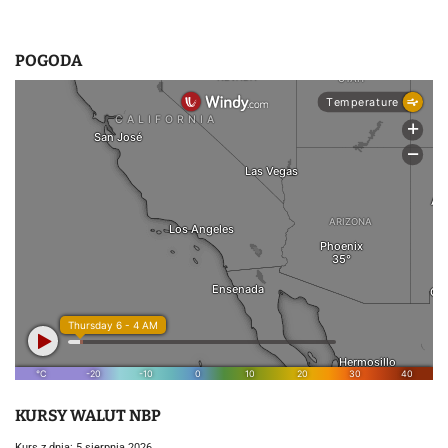
POGODA
KURSY WALUT NBP
Kurs z dnia: 5 sierpnia 2026