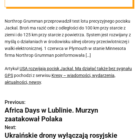
sygnału GPS
Northrop Grumman przeprowadził test lotu precyzyjnego pocisku
Jackal. Broń ma razić cele z odległości do 100 km przy starcie z
ziemi i do 125 km przy starcie z powietrza. System jest rozwijany z
myślą o działaniach w środowisku silnej obrony przeciwlotniczej i
walki elektronicznej. 1 czerwca w Plymouth w stanie Minnesota
firma Northrop Grumman poinformowała […]
Artykuł
USA rozwijają pocisk Jackal. Ma działać także bez sygnału
GPS
pochodzi z serwisu
Kresy – wiadomości, wydarzenia,
aktualności, newsy
.
Previous:
N
Africa Days w Lublinie. Murzyn
a
zaatakował Polaka
w
Next:
Ukraińskie drony wyłączają rosyjskie