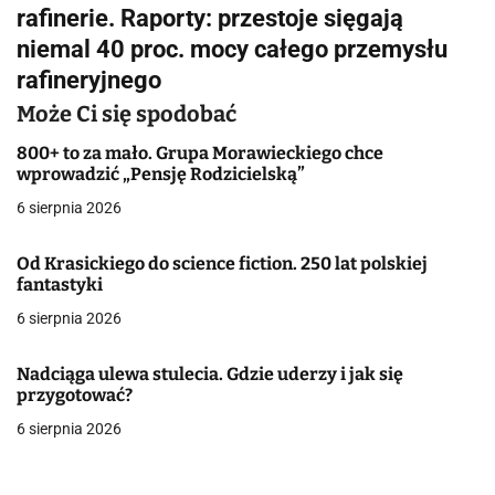
i
rafinerie. Raporty: przestoje sięgają
g
niemal 40 proc. mocy całego przemysłu
rafineryjnego
a
Może Ci się spodobać
c
800+ to za mało. Grupa Morawieckiego chce
j
wprowadzić „Pensję Rodzicielską”
a
6 sierpnia 2026
w
Od Krasickiego do science fiction. 250 lat polskiej
fantastyki
p
6 sierpnia 2026
i
s
Nadciąga ulewa stulecia. Gdzie uderzy i jak się
przygotować?
u
6 sierpnia 2026