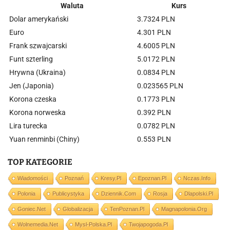
Waluta
Kurs
Dolar amerykański
3.7324 PLN
Euro
4.301 PLN
Frank szwajcarski
4.6005 PLN
Funt szterling
5.0172 PLN
Hrywna (Ukraina)
0.0834 PLN
Jen (Japonia)
0.023565 PLN
Korona czeska
0.1773 PLN
Korona norweska
0.392 PLN
Lira turecka
0.0782 PLN
Yuan renminbi (Chiny)
0.553 PLN
TOP KATEGORIE
Wiadomości
Poznań
Kresy.pl
Epoznan.pl
Nczas.info
Polonia
Publicystyka
Dziennik.com
Rosja
Dlapolski.pl
Goniec.net
Globalizacja
TenPoznan.pl
Magnapolonia.org
Wolnemedia.net
Mysl-Polska.pl
Twojapogoda.pl