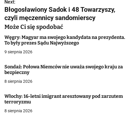
w
Next:
Błogosławiony Sadok i 48 Towarzyszy,
i
czyli męczennicy sandomierscy
g
Może Ci się spodobać
a
Węgry: Magyar ma swojego kandydata na prezydenta.
To były prezes Sądu Najwyższego
c
9 sierpnia 2026
j
Sondaż: Połowa Niemców nie uważa swojego kraju za
a
bezpieczny
w
8 sierpnia 2026
p
Włochy: 16-letni imigrant aresztowany pod zarzutem
i
terroryzmu
8 sierpnia 2026
s
u