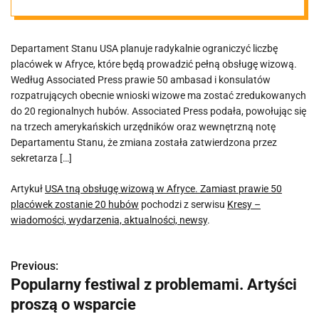
50 placówek
Departament Stanu USA planuje radykalnie ograniczyć liczbę
zostanie 20
placówek w Afryce, które będą prowadzić pełną obsługę wizową.
Według Associated Press prawie 50 ambasad i konsulatów
hubów
rozpatrujących obecnie wnioski wizowe ma zostać zredukowanych
do 20 regionalnych hubów. Associated Press podała, powołując się
na trzech amerykańskich urzędników oraz wewnętrzną notę
Departamentu Stanu, że zmiana została zatwierdzona przez
sekretarza […]
Artykuł
USA tną obsługę wizową w Afryce. Zamiast prawie 50
placówek zostanie 20 hubów
pochodzi z serwisu
Kresy –
wiadomości, wydarzenia, aktualności, newsy
.
Previous:
N
Popularny festiwal z problemami. Artyści
a
proszą o wsparcie