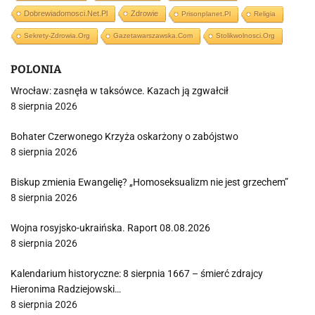
Dobrewiadomosci.net.pl
Zdrowie
Prisonplanet.pl
Religia
Sekrety-Zdrowia.org
Gazetawarszawska.com
Stolikwolnosci.org
POLONIA
Wrocław: zasnęła w taksówce. Kazach ją zgwałcił
8 sierpnia 2026
Bohater Czerwonego Krzyża oskarżony o zabójstwo
8 sierpnia 2026
Biskup zmienia Ewangelię? „Homoseksualizm nie jest grzechem”
8 sierpnia 2026
Wojna rosyjsko-ukraińska. Raport 08.08.2026
8 sierpnia 2026
Kalendarium historyczne: 8 sierpnia 1667 – śmierć zdrajcy
Hieronima Radziejowski…
8 sierpnia 2026