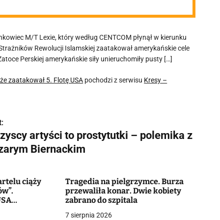
ankowiec M/T Lexie, który według CENTCOM płynął w kierunku
 Strażników Rewolucji Islamskiej zaatakował amerykańskie cele
atoce Perskiej amerykańskie siły unieruchomiły pusty […]
 że zaatakował 5. Flotę USA
pochodzi z serwisu
Kresy –
:
yscy artyści to prostytutki – polemika z
zarym Biernackim
rtelu ciąży
Tragedia na pielgrzymce. Burza
ów”.
przewaliła konar. Dwie kobiety
USA
zabrano do szpitala
o milionów
7 sierpnia 2026