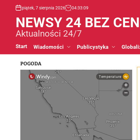
S
piątek, 7 sierpnia 2026
04
:
33
:
09
k
i
NEWSY 24 BEZ CE
p
t
Aktualności 24/7
o
c
Start
Wiadomości
Publicystyka
Globali
o
n
POGODA
t
e
n
t