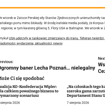
e wtorek w Zatoce Perskiej siły Stanów Zjednoczonych unieruchomiły t
rańskiego portu mimo blokady. W środę irańskie media podały, że Korpus
 regionie, w tym kwaterę główną 5. Floty USA w Bahrajnie. We wtorek w Z
rtykuł
USA uderzyły w tankowiec zmierzający do Iranu. Teheran twierdzi,
iadomości, wydarzenia, aktualności, newsy
.
Next
N
revious:
Wsz
Ogromny baner Lecha Poznań… nielegalny
a
Ce
w
Może Ci się spodobać
oalicja KO-Konfederacja Wipler:
„Na członkach tego ka
la całkiem poważnego biznesu to
szeroka gama zarzut
g
ymarzony scenariusz
Departament Stanu 
zaoferował ponad st
 sierpnia 2026
7 sierpnia 2026
a
dolarów za pomoc