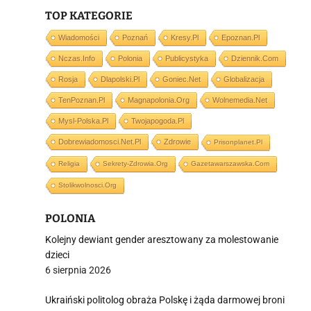
TOP KATEGORIE
Wiadomości
Poznań
Kresy.pl
Epoznan.pl
j
Nczas.info
Polonia
Publicystyka
Dziennik.com
Rosja
Dlapolski.pl
Goniec.net
Globalizacja
TenPoznan.pl
Magnapolonia.org
Wolnemedia.net
Mysl-Polska.pl
Twojapogoda.pl
Dobrewiadomosci.net.pl
Zdrowie
Prisonplanet.pl
i
Religia
Sekrety-Zdrowia.org
Gazetawarszawska.com
Stolikwolnosci.org
POLONIA
Kolejny dewiant gender aresztowany za molestowanie
dzieci
6 sierpnia 2026
Ukraiński politolog obraża Polskę i żąda darmowej broni