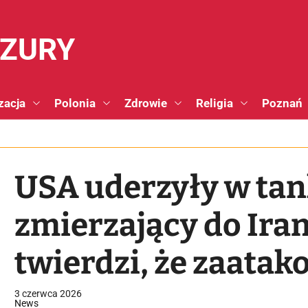
NZURY
zacja
Polonia
Zdrowie
Religia
Poznań
USA uderzyły w ta
zmierzający do Ira
twierdzi, że zaatak
3 czerwca 2026
News