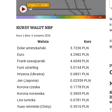
W
i
KURSY WALUT NBP
w
Kurs z dnia: 6 sierpnia 2026
A
Waluta
Kurs
w
Dolar amerykański
3.7236 PLN
Euro
4.2982 PLN
Frank szwajcarski
4.6049 PLN
P
Funt szterling
5.0134 PLN
Hrywna (Ukraina)
0.0831 PLN
Jen (Japonia)
0.02359 PLN
Korona czeska
0.1778 PLN
i
K
Korona norweska
0.3905 PLN
D
Lira turecka
0.0781 PLN
w
Yuan renminbi (Chiny)
0.5516 PLN
7