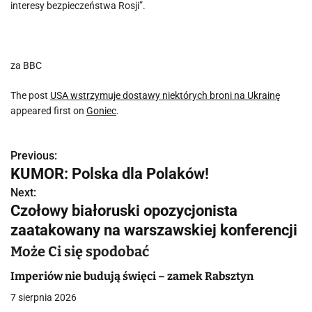
interesy bezpieczeństwa Rosji”.
za BBC
The post
USA wstrzymuje dostawy niektórych broni na Ukrainę
appeared first on
Goniec
.
Previous:
N
KUMOR: Polska dla Polaków!
a
Next:
Czołowy białoruski opozycjonista
w
zaatakowany na warszawskiej konferencji
i
Może Ci się spodobać
g
Imperiów nie budują święci – zamek Rabsztyn
a
7 sierpnia 2026