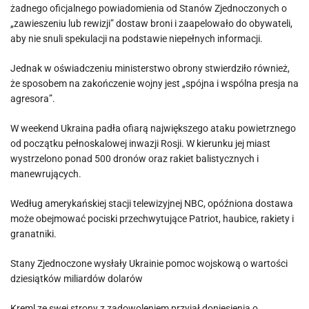
żadnego oficjalnego powiadomienia od Stanów Zjednoczonych o
„zawieszeniu lub rewizji” dostaw broni i zaapelowało do obywateli,
aby nie snuli spekulacji na podstawie niepełnych informacji.
Jednak w oświadczeniu ministerstwo obrony stwierdziło również,
że sposobem na zakończenie wojny jest „spójna i wspólna presja na
agresora”.
W weekend Ukraina padła ofiarą największego ataku powietrznego
od początku pełnoskalowej inwazji Rosji. W kierunku jej miast
wystrzelono ponad 500 dronów oraz rakiet balistycznych i
manewrujących.
Według amerykańskiej stacji telewizyjnej NBC, opóźniona dostawa
może obejmować pociski przechwytujące Patriot, haubice, rakiety i
granatniki.
Stany Zjednoczone wysłały Ukrainie pomoc wojskową o wartości
dziesiątków miliardów dolarów
Kreml ze swej strony z zadowoleniem przyjął doniesienia o