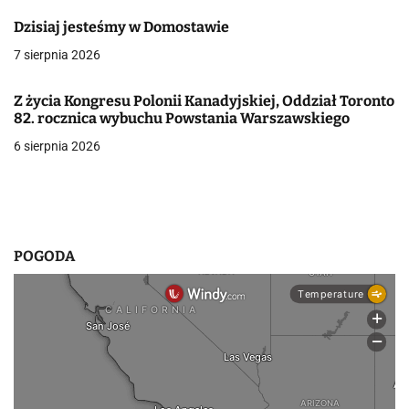
c
Dzisiaj jesteśmy w Domostawie
j
7 sierpnia 2026
a
Z życia Kongresu Polonii Kanadyjskiej, Oddział Toronto
w
82. rocznica wybuchu Powstania Warszawskiego
p
6 sierpnia 2026
i
s
u
POGODA