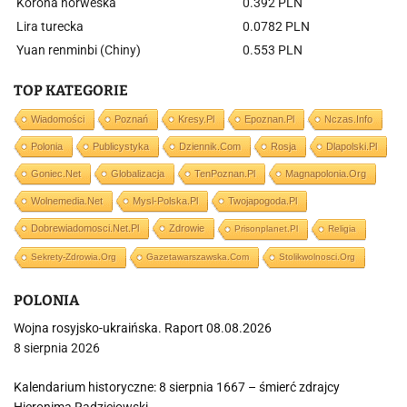
Korona norweska
0.392 PLN
Lira turecka
0.0782 PLN
Yuan renminbi (Chiny)
0.553 PLN
TOP KATEGORIE
Wiadomości
Poznań
Kresy.pl
Epoznan.pl
Nczas.info
Polonia
Publicystyka
Dziennik.com
Rosja
Dlapolski.pl
Goniec.net
Globalizacja
TenPoznan.pl
Magnapolonia.org
Wolnemedia.net
Mysl-Polska.pl
Twojapogoda.pl
Dobrewiadomosci.net.pl
Zdrowie
Prisonplanet.pl
Religia
Sekrety-Zdrowia.org
Gazetawarszawska.com
Stolikwolnosci.org
POLONIA
Wojna rosyjsko-ukraińska. Raport 08.08.2026
8 sierpnia 2026
Kalendarium historyczne: 8 sierpnia 1667 – śmierć zdrajcy