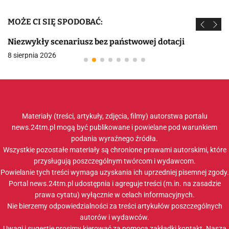
MOŻE CI SIĘ SPODOBAĆ:
Niezwykły scenariusz bez państwowej dotacji
8 sierpnia 2026
Materiały (treści, artykuły, zdjęcia, filmy) autorstwa portalu
news.24tm.pl mogą być publikowane i powielane pod warunkiem
podania wyraźnego źródła.
Wszystkie pozostałe materiały są chronione prawami autorskimi, które
przysługują poszczególnym twórcom i wydawcom.
Powielanie tych treści wymaga uzyskania ich uprzedniej pisemnej zgody.
Portal news.24tm.pl udostępnia i agreguje treści (m.in. na zasadzie
prawa cytatu) wyłącznie w celach informacyjnych.
Nie bierzemy odpowiedzialności za treści artykułów poszczególnych
autorów i wydawców.
Uwagi i sugestie prosimy kierować za pomocą zakładki
kontakt
. Nasza