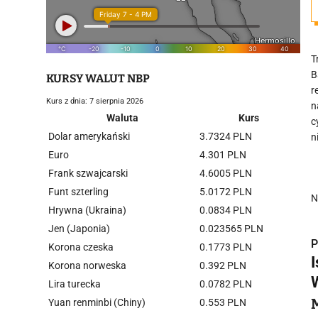
T
B
KURSY WALUT NBP
r
Kurs z dnia: 7 sierpnia 2026
n
Waluta
Kurs
c
Dolar amerykański
3.7324 PLN
n
Euro
4.301 PLN
Frank szwajcarski
4.6005 PLN
Funt szterling
5.0172 PLN
N
Hrywna (Ukraina)
0.0834 PLN
Jen (Japonia)
0.023565 PLN
P
Korona czeska
0.1773 PLN
Korona norweska
0.392 PLN
Lira turecka
0.0782 PLN
Yuan renminbi (Chiny)
0.553 PLN