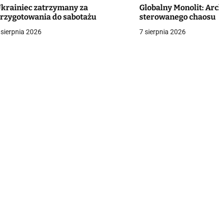
krainiec zatrzymany za
Globalny Monolit: Ar
rzygotowania do sabotażu
sterowanego chaosu
g
 sierpnia 2026
7 sierpnia 2026
a
c
a
w
p
s
u