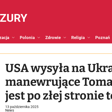
NZURY
zacja
Polonia
Zdrowie
Religia
Poznań
USA wysyła na Ukra
manewrujące Toma
jest po złej stronie 
13 października 2025
News