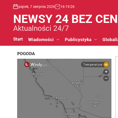
S
piątek, 7 sierpnia 2026
16
:
19
:
27
k
i
NEWSY 24 BEZ CE
p
t
Aktualności 24/7
o
c
Start
Wiadomości
Publicystyka
Globali
o
n
POGODA
t
e
n
t