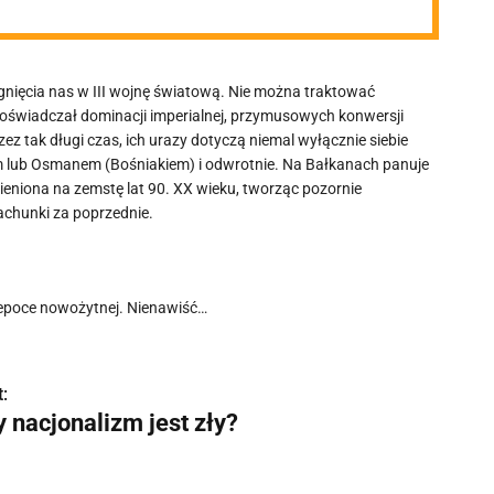
ciągnięcia nas w III wojnę światową. Nie można traktować
doświadczał dominacji imperialnej, przymusowych konwersji
zez tak długi czas, ich urazy dotyczą niemal wyłącznie siebie
 lub Osmanem (Bośniakiem) i odwrotnie. Na Bałkanach panuje
ieniona na zemstę lat 90. XX wieku, tworząc pozornie
achunki za poprzednie.
w epoce nowożytnej. Nienawiść…
:
 nacjonalizm jest zły?