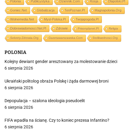
Polonia
Publicystyka
Dziennik.com
Rosja
Dlapolski.pl
Goniec.net
Globalizacja
TenPoznan.pl
Magnapolonia.org
Wolnemedia.net
Mysl-Polska.pl
Twojapogoda.pl
Dobrewiadomosci.net.pl
Zdrowie
Prisonplanet.pl
Religia
Sekrety-Zdrowia.org
Gazetawarszawska.com
Stolikwolnosci.org
POLONIA
Kolejny dewiant gender aresztowany za molestowanie dzieci
6 sierpnia 2026
Ukraiński politolog obraża Polskę i żąda darmowej broni
6 sierpnia 2026
Depopulacja – szalona ideologia pseudoelit
6 sierpnia 2026
FIFA wpadła na ścianę. Czy to koniec prezesa Infantino?
6 sierpnia 2026