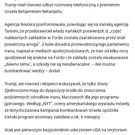
Trump miał również odbyć rozmowę telefoniczną z premierem
Izraela Benjaminem Netanjahu.
Agencja Reutera poinformowała, powołując się na irańską agencję
Tasnim, że przedstawiciel władz irańskich potwierdził, iż „część
nuklearnych zakładów w Fordo została zaatakowana przez atak
powietrzny wroga”. Z kolei doradca przewodniczącego parlamentu
Iranu, napisał w mediach społecznościowych, że Iran od kilku nocy
spodziewał się ataków na Fordo i że zakłady zostały ewakuowane
„dawno temu”, a szkody nie są nieodwracalne. –
Nie można
bombardować wiedzy
– dodał.
Trump, ale również i eksperci wskazywali, że tylko Stany
Zjednoczone mają do dyspozycji środki do zniszczenia
podziemnych ośrodków Iranu, kluczowych dla jego programu
jądrowego. Według „NYT”, oceny amerykańskiego wywiadu mówiły,
że dotychczasowa kampania bombardowań Izraela opóźniła
irański program atomowy zaledwie o ok. 6 miesięcy.
Atak jest pierwszym bezpośrednim uderzeniem USA na terytorium