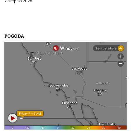
7 sierpnia 2026
s
u
POGODA