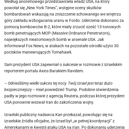
Według anonimowego przedstawiciela władz USA, na który
powołał się „New York Times”, wstępne oceny skutków
bombardowań wskazują na zniszczenie schowanego we wnętrzu
góry zakładu wzbogacania uranu w Fordo. Uderzenia dokonano za
pomocą bombowców B-2, które miały zrzucić sześć 13-tonowych
bomb penetrujących MOP (Massive Ordnance Penetrators),
największych nieatomowych bomb w arsenale USA. Jak
informował Fox News, w atakach na pozostałe ośrodki użyto 30
pocisków manewrujących Tomahawk.
Sam prezydent USA zapewniał o sukcesie w rozmowie z izraelskim
reporterem portalu Axios Barakiem Ravidem.
–
Odnieśliśmy wielki sukces tej nocy. Twój Izrael jest teraz dużo
bezpieczniejszy
– miał powiedzieć Trump. Podobne stwierdzenia
padły w jego rozmowie z agencją Reutera, podczas której prezydent
USA ponownie wezwał Iran do zakończenia wojny.
Izraelski publiczny nadawca Kan przekazał, powołując się na
izraelskie źródła oficjalne, że Izrael był „w pełnej koordynacji” z
Amerykanami w kwestii ataku USA na Iran. Po dokonaniu uderzenia