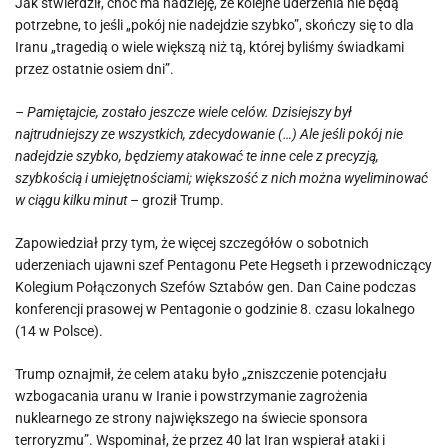
Jak stwierdził, choć ma nadzieję, że kolejne uderzenia nie będą
potrzebne, to jeśli „pokój nie nadejdzie szybko”, skończy się to dla
Iranu „tragedią o wiele większą niż tą, której byliśmy świadkami
przez ostatnie osiem dni”.
– Pamiętajcie, zostało jeszcze wiele celów. Dzisiejszy był
najtrudniejszy ze wszystkich, zdecydowanie (…) Ale jeśli pokój nie
nadejdzie szybko, będziemy atakować te inne cele z precyzją,
szybkością i umiejętnościami; większość z nich można wyeliminować
w ciągu kilku minut
– groził Trump.
Zapowiedział przy tym, że więcej szczegółów o sobotnich
uderzeniach ujawni szef Pentagonu Pete Hegseth i przewodniczący
Kolegium Połączonych Szefów Sztabów gen. Dan Caine podczas
konferencji prasowej w Pentagonie o godzinie 8. czasu lokalnego
(14 w Polsce).
Trump oznajmił, że celem ataku było „zniszczenie potencjału
wzbogacania uranu w Iranie i powstrzymanie zagrożenia
nuklearnego ze strony największego na świecie sponsora
terroryzmu”. Wspominał, że przez 40 lat Iran wspierał ataki i