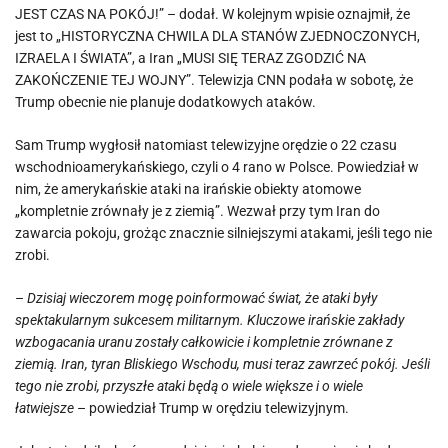
JEST CZAS NA POKÓJ!” – dodał. W kolejnym wpisie oznajmił, że
jest to „HISTORYCZNA CHWILA DLA STANÓW ZJEDNOCZONYCH,
IZRAELA I ŚWIATA”, a Iran „MUSI SIĘ TERAZ ZGODZIĆ NA
ZAKOŃCZENIE TEJ WOJNY”. Telewizja CNN podała w sobotę, że
Trump obecnie nie planuje dodatkowych ataków.
Sam Trump wygłosił natomiast telewizyjne orędzie o 22 czasu
wschodnioamerykańskiego, czyli o 4 rano w Polsce. Powiedział w
nim, że amerykańskie ataki na irańskie obiekty atomowe
„kompletnie zrównały je z ziemią”. Wezwał przy tym Iran do
zawarcia pokoju, grożąc znacznie silniejszymi atakami, jeśli tego nie
zrobi.
–
Dzisiaj wieczorem mogę poinformować świat, że ataki były
spektakularnym sukcesem militarnym. Kluczowe irańskie zakłady
wzbogacania uranu zostały całkowicie i kompletnie zrównane z
ziemią. Iran, tyran Bliskiego Wschodu, musi teraz zawrzeć pokój. Jeśli
tego nie zrobi, przyszłe ataki będą o wiele większe i o wiele
łatwiejsze
– powiedział Trump w orędziu telewizyjnym.