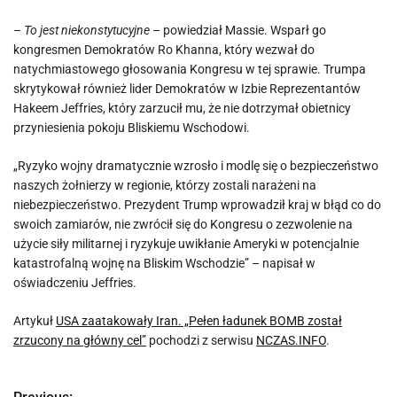
–
To jest niekonstytucyjne
– powiedział Massie. Wsparł go
kongresmen Demokratów Ro Khanna, który wezwał do
natychmiastowego głosowania Kongresu w tej sprawie. Trumpa
skrytykował również lider Demokratów w Izbie Reprezentantów
Hakeem Jeffries, który zarzucił mu, że nie dotrzymał obietnicy
przyniesienia pokoju Bliskiemu Wschodowi.
„Ryzyko wojny dramatycznie wzrosło i modlę się o bezpieczeństwo
naszych żołnierzy w regionie, którzy zostali narażeni na
niebezpieczeństwo. Prezydent Trump wprowadził kraj w błąd co do
swoich zamiarów, nie zwrócił się do Kongresu o zezwolenie na
użycie siły militarnej i ryzykuje uwikłanie Ameryki w potencjalnie
katastrofalną wojnę na Bliskim Wschodzie” – napisał w
oświadczeniu Jeffries.
Artykuł
USA zaatakowały Iran. „Pełen ładunek BOMB został
zrzucony na główny cel”
pochodzi z serwisu
NCZAS.INFO
.