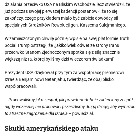
działania przeciwko USA na Bliskim Wschodzie, lecz stwierdził, że
już podczas swojej pierwszej kadencji postanowił, że to się
zakończy, czego przykładem miało być zabicie dowódcy sił
specjalnych Strażników Rewolucji gen. Kassema Sulejmaniego.
W zamieszczonym chwilę później wpisie na swej platformie Truth
Social Trump ostrzegł, że „jakikolwiek odwet ze strony Iranu
przeciwko Stanom Zjednoczonym spotka się z siłą znacznie
większą niż ta, której byliśmy dziś wieczorem świadkami”.
Prezydent USA dziękował przy tym za współpracę premierowi
Izraela Benjaminowi Netanjahu, twierdząc, że obaj blisko
współpracowali.
–
Pracowaliśmy jako zespół, jak prawdopodobnie żaden inny zespół
nigdy wcześniej nie pracował i przeszliśmy długą drogę, aby wymazać
to straszne zagrożenie dla Izraela
– powiedział.
Skutki amerykańskiego ataku