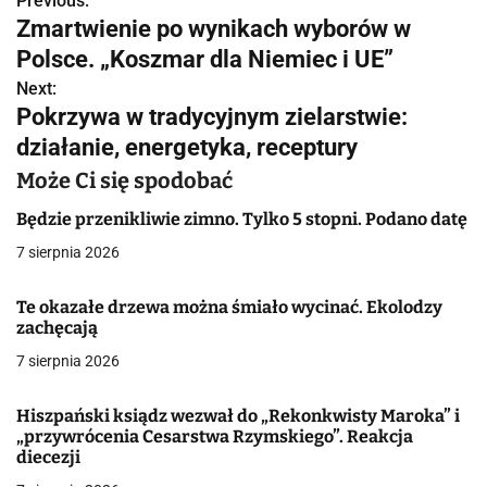
Previous:
N
Zmartwienie po wynikach wyborów w
a
Polsce. „Koszmar dla Niemiec i UE”
w
Next:
Pokrzywa w tradycyjnym zielarstwie:
i
działanie, energetyka, receptury
g
Może Ci się spodobać
a
Będzie przenikliwie zimno. Tylko 5 stopni. Podano datę
c
7 sierpnia 2026
j
Te okazałe drzewa można śmiało wycinać. Ekolodzy
zachęcają
a
7 sierpnia 2026
w
p
Hiszpański ksiądz wezwał do „Rekonkwisty Maroka” i
„przywrócenia Cesarstwa Rzymskiego”. Reakcja
i
diecezji