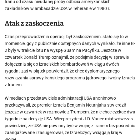
Iranu od czasu nieudanej próby odbicia amerykańskich
zakładników w ambasadzie USA w Teheranie w 1980 r.
Atak z zaskoczenia
Czas przeprowadzenia operacji był zaskoczeniem: stało się to w
momencie, gdy z publicznie dostępnych danych wynikało, że inne B-
2 były w trakcie lotu na wyspę Guam na Pacyfiku. Jeszcze w
czwartek Donald Trump oznajmił, że podejmie decyzję w sprawie
dołączenia się do izraelskich bombardowań w ciągu dwóch
tygodni, zaś w piątek potwierdził, że chce dyplomatycznego
rozwiązania sprawy irańskiego programu jądrowego i wojny Izraela
z Iranem.
W mediach przedstawiciele administracji USA anonimowo
przekazywali, że premier Izraela Benjamin Netanjahu stwierdził
jeszcze w czwartek w rozmowie z Trumpem, że nie chce czekać dwa
tygodnie na decyzję USA. Wiceprezydent J.D. Vance miał wówczas
powiedzieć, że USA nie powinny być w wojnę z Iranem bezpośrednio
zaangażowane i zasugerował, że Izraelczycy wciągają kraj w
wojnę.