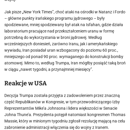
Jak pisze „New York Times”, choć ataki na ośrodki w Natanz i Fordo
– główne punkty irańskiego programu jądrowego – były
spodziewane, mniej spodziewany był atak na Isfahan, gdzie działa
laboratorium pracujące nad przekształceniem uranu w formę
potrzebną do wykorzystania w broni jądrowej. Według
wcześniejszych doniesień, zarówno Iranu, jak i amerykańskiego
wywiadu, Iran posiadał uran wzbogacony do poziomu 60 proc.,
mniejszego od ponad 90 proc. wymaganego do konstrukcji bomby
atomowej. Mimo to, według Trumpa, Iran mógłby posiąść taką broń
w ciągu „nawet tygodni, a przynajmniej miesięcy”.
Reakcje w USA
Decyzja Trumpa została przyjęta z zadowoleniem przez znaczną
część Republikanów w Kongresie, w tym przewodniczącego Izby
Reprezentantów Mike’a Johnsona i lidera większości w Senacie
Johna Thune’a. Prezydenta potępił natomiast kongresmen Thomas
Massie, który w minionym tygodniu zgłosił rezolucję mającą na celu
zabronienie administracji włączenia się do wojny z Iranem.