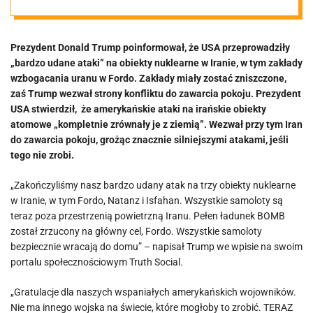
został zrzucony
Prezydent Donald Trump poinformował, że USA przeprowadziły
na główny cel”
„bardzo udane ataki” na obiekty nuklearne w Iranie, w tym zakłady
wzbogacania uranu w Fordo. Zakłady miały zostać zniszczone,
zaś Trump wezwał strony konfliktu do zawarcia pokoju. Prezydent
USA stwierdził, że amerykańskie ataki na irańskie obiekty
atomowe „kompletnie zrównały je z ziemią”. Wezwał przy tym Iran
do zawarcia pokoju, grożąc znacznie silniejszymi atakami, jeśli
tego nie zrobi.
„Zakończyliśmy nasz bardzo udany atak na trzy obiekty nuklearne
w Iranie, w tym Fordo, Natanz i Isfahan. Wszystkie samoloty są
teraz poza przestrzenią powietrzną Iranu. Pełen ładunek BOMB
został zrzucony na główny cel, Fordo. Wszystkie samoloty
bezpiecznie wracają do domu” – napisał Trump we wpisie na swoim
portalu społecznościowym Truth Social.
„Gratulacje dla naszych wspaniałych amerykańskich wojowników.
Nie ma innego wojska na świecie, które mogłoby to zrobić. TERAZ