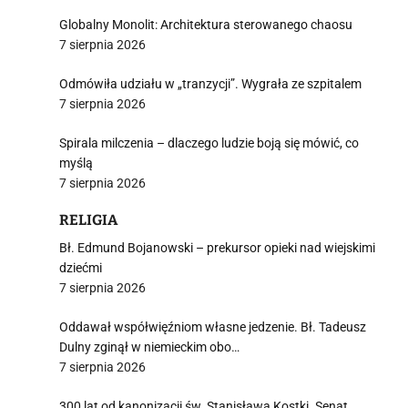
Globalny Monolit: Architektura sterowanego chaosu
7 sierpnia 2026
Odmówiła udziału w „tranzycji”. Wygrała ze szpitalem
7 sierpnia 2026
Spirala milczenia – dlaczego ludzie boją się mówić, co
myślą
7 sierpnia 2026
RELIGIA
Bł. Edmund Bojanowski – prekursor opieki nad wiejskimi
dziećmi
7 sierpnia 2026
Oddawał współwięźniom własne jedzenie. Bł. Tadeusz
Dulny zginął w niemieckim obo…
7 sierpnia 2026
300 lat od kanonizacji św. Stanisława Kostki. Senat