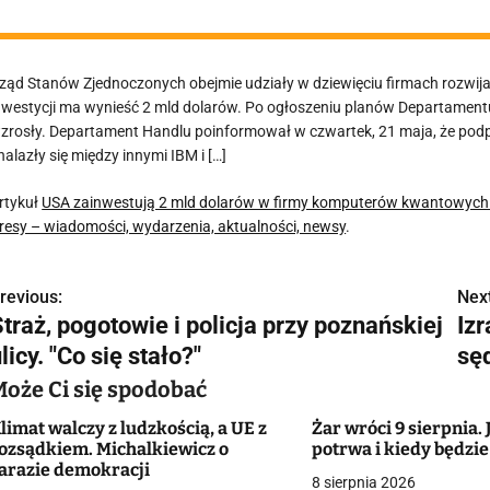
ząd Stanów Zjednoczonych obejmie udziały w dziewięciu firmach rozwi
nwestycji ma wynieść 2 mld dolarów. Po ogłoszeniu planów Departament
zrosły. Departament Handlu poinformował w czwartek, 21 maja, że podpis
nalazły się między innymi IBM i […]
rtykuł
USA zainwestują 2 mld dolarów w firmy komputerów kwantowych
resy – wiadomości, wydarzenia, aktualności, newsy
.
revious:
Next
N
traż, pogotowie i policja przy poznańskiej
Iz
a
licy. "Co się stało?"
sę
w
Może Ci się spodobać
limat walczy z ludzkością, a UE z
Żar wróci 9 sierpnia.
ozsądkiem. Michalkiewicz o
potrwa i kiedy będzie
g
arazie demokracji
8 sierpnia 2026