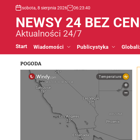
S
sobota, 8 sierpnia 2026
06
:
23
:
41
k
i
NEWSY 24 BEZ CE
p
t
Aktualności 24/7
o
c
Start
Wiadomości
Publicystyka
Globali
o
n
POGODA
t
e
n
t