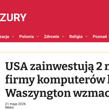
NZURY
zacja
Polonia
Zdrowie
Religia
Poznań
USA zainwestują 2 
firmy komputerów
Waszyngton wzmacn
sektor
21 maja 2026
News