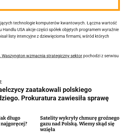
jających technologie komputerów kwantowych. Łączna wartość
u Handlu USA akcje części spółek objętych programem wyraźnie
ał listy intencyjne z dziewięcioma firmami, wśród których
. Waszyngton wzmacnia strategiczny sektor
pochodzi z serwisu
:
raelczycy zaatakowali polskiego
dziego. Prokuratura zawiesiła sprawę
 Jak długo
Satelity wykryły chmurę groźnego
 najgoręcej?
gazu nad Polską. Wiemy skąd się
wzięła