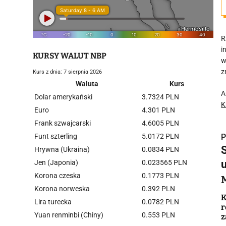
R
i
KURSY WALUT NBP
w
z
Kurs z dnia: 7 sierpnia 2026
Waluta
Kurs
A
Dolar amerykański
3.7324 PLN
K
Euro
4.301 PLN
Frank szwajcarski
4.6005 PLN
Funt szterling
5.0172 PLN
P
S
Hrywna (Ukraina)
0.0834 PLN
u
Jen (Japonia)
0.023565 PLN
Korona czeska
0.1773 PLN
Korona norweska
0.392 PLN
i
K
Lira turecka
0.0782 PLN
r
Yuan renminbi (Chiny)
0.553 PLN
z