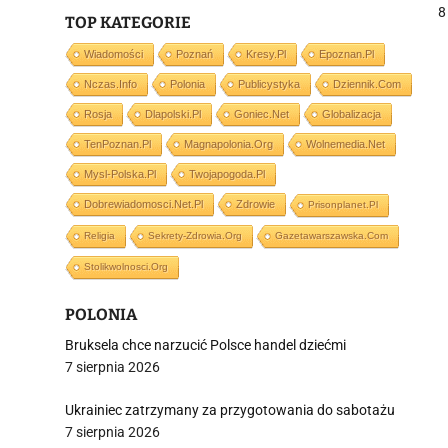
8
TOP KATEGORIE
Wiadomości
Poznań
Kresy.pl
Epoznan.pl
Nczas.info
Polonia
Publicystyka
Dziennik.com
j
Rosja
Dlapolski.pl
Goniec.net
Globalizacja
TenPoznan.pl
Magnapolonia.org
Wolnemedia.net
Mysl-Polska.pl
Twojapogoda.pl
Dobrewiadomosci.net.pl
Zdrowie
Prisonplanet.pl
Religia
Sekrety-Zdrowia.org
Gazetawarszawska.com
i
Stolikwolnosci.org
POLONIA
Bruksela chce narzucić Polsce handel dziećmi
7 sierpnia 2026
Ukrainiec zatrzymany za przygotowania do sabotażu
7 sierpnia 2026