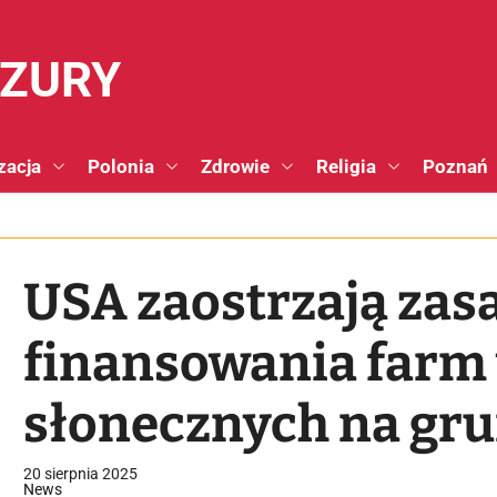
NZURY
zacja
Polonia
Zdrowie
Religia
Poznań
USA zaostrzają zas
finansowania farm 
słonecznych na gru
20 sierpnia 2025
News