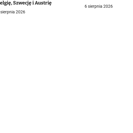
elgię, Szwecję i Austrię
a
6 sierpnia 2026
 sierpnia 2026
c
a
w
p
s
u