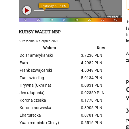
1
i
KURSY WALUT NBP
f
k
Kurs z dnia: 6 sierpnia 2026
Waluta
Kurs
A
Dolar amerykański
3.7236 PLN
w
Euro
4.2982 PLN
Frank szwajcarski
4.6049 PLN
Funt szterling
5.0134 PLN
P
Hrywna (Ukraina)
0.0831 PLN
O
Jen (Japonia)
0.02359 PLN
Korona czeska
0.1778 PLN
Korona norweska
0.3905 PLN
i
Lira turecka
0.0781 PLN
P
Yuan renminbi (Chiny)
0.5516 PLN
g