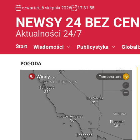
S
czwartek, 6 sierpnia 2026
17
:
31
:
58
k
i
NEWSY 24 BEZ CE
p
t
Aktualności 24/7
o
c
Start
Wiadomości
Publicystyka
Globali
o
n
POGODA
t
e
n
t