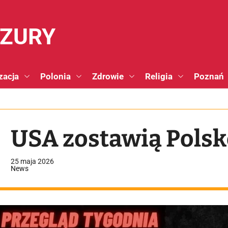
NZURY
zacja
Polonia
Zdrowie
Religia
Poznań
USA zostawią Polsk
25 maja 2026
News