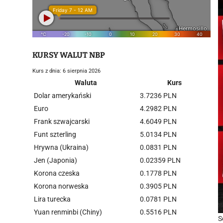
KURSY WALUT NBP
Kurs z dnia: 6 sierpnia 2026
Waluta
Kurs
Dolar amerykański
3.7236 PLN
Euro
4.2982 PLN
Frank szwajcarski
4.6049 PLN
Funt szterling
5.0134 PLN
Hrywna (Ukraina)
0.0831 PLN
Jen (Japonia)
0.02359 PLN
Korona czeska
0.1778 PLN
Korona norweska
0.3905 PLN
Lira turecka
0.0781 PLN
Yuan renminbi (Chiny)
0.5516 PLN
S