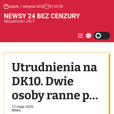
S
piątek, 7 sierpnia 2026
01
:
32
:
39
k
i
NEWSY 24 BEZ CENZURY
p
Aktualności 24/7
t
o
c
M
S
e
w
o
n
i
n
u
t
t
c
e
h
Utrudnienia na
c
n
o
t
l
o
DK10. Dwie
r
m
o
osoby ranne po
d
e
zderzeniu
12 maja 2026
News