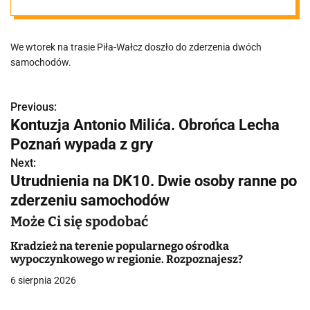
samochodów
We wtorek na trasie Piła-Wałcz doszło do zderzenia dwóch
samochodów.
Previous:
N
Kontuzja Antonio Milića. Obrońca Lecha
a
Poznań wypada z gry
w
Next:
Utrudnienia na DK10. Dwie osoby ranne po
i
zderzeniu samochodów
g
Może Ci się spodobać
a
Kradzież na terenie popularnego ośrodka
wypoczynkowego w regionie. Rozpoznajesz?
c
6 sierpnia 2026
j