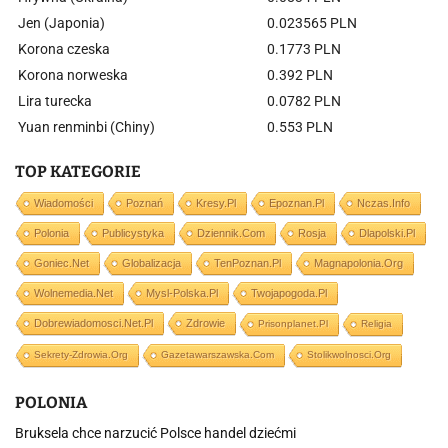
Jen (Japonia)
0.023565 PLN
Korona czeska
0.1773 PLN
Korona norweska
0.392 PLN
Lira turecka
0.0782 PLN
Yuan renminbi (Chiny)
0.553 PLN
TOP KATEGORIE
Wiadomości
Poznań
Kresy.pl
Epoznan.pl
Nczas.info
Polonia
Publicystyka
Dziennik.com
Rosja
Dlapolski.pl
Goniec.net
Globalizacja
TenPoznan.pl
Magnapolonia.org
Wolnemedia.net
Mysl-Polska.pl
Twojapogoda.pl
Dobrewiadomosci.net.pl
Zdrowie
Prisonplanet.pl
Religia
Sekrety-Zdrowia.org
Gazetawarszawska.com
Stolikwolnosci.org
POLONIA
Bruksela chce narzucić Polsce handel dziećmi