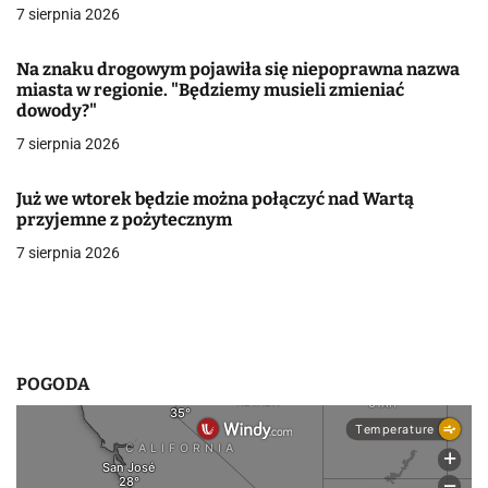
a
7 sierpnia 2026
w
Na znaku drogowym pojawiła się niepoprawna nazwa
miasta w regionie. "Będziemy musieli zmieniać
p
dowody?"
i
7 sierpnia 2026
s
Już we wtorek będzie można połączyć nad Wartą
u
przyjemne z pożytecznym
7 sierpnia 2026
POGODA