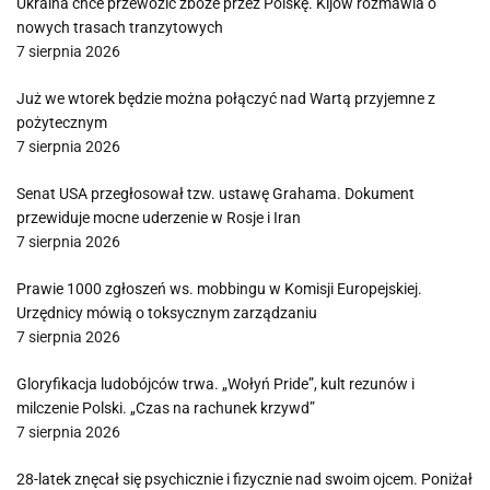
Ukraina chce przewozić zboże przez Polskę. Kijów rozmawia o
nowych trasach tranzytowych
7 sierpnia 2026
Już we wtorek będzie można połączyć nad Wartą przyjemne z
pożytecznym
7 sierpnia 2026
Senat USA przegłosował tzw. ustawę Grahama. Dokument
przewiduje mocne uderzenie w Rosje i Iran
7 sierpnia 2026
Prawie 1000 zgłoszeń ws. mobbingu w Komisji Europejskiej.
Urzędnicy mówią o toksycznym zarządzaniu
7 sierpnia 2026
Gloryfikacja ludobójców trwa. „Wołyń Pride”, kult rezunów i
milczenie Polski. „Czas na rachunek krzywd”
7 sierpnia 2026
28-latek znęcał się psychicznie i fizycznie nad swoim ojcem. Poniżał