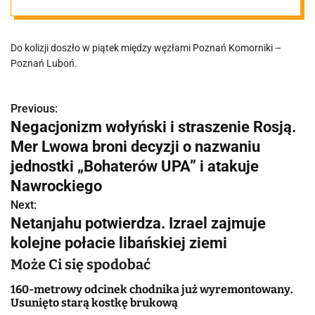
samochód
Do kolizji doszło w piątek między węzłami Poznań Komorniki –
wjechał w drugi
Poznań Luboń.
Previous:
N
Negacjonizm wołyński i straszenie Rosją.
a
Mer Lwowa broni decyzji o nazwaniu
w
jednostki „Bohaterów UPA” i atakuje
Nawrockiego
i
Next:
g
Netanjahu potwierdza. Izrael zajmuje
kolejne połacie libańskiej ziemi
a
Może Ci się spodobać
c
160-metrowy odcinek chodnika już wyremontowany.
j
Usunięto starą kostkę brukową