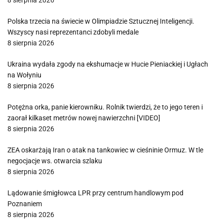
8 sierpnia 2026
Polska trzecia na świecie w Olimpiadzie Sztucznej Inteligencji.
Wszyscy nasi reprezentanci zdobyli medale
8 sierpnia 2026
Ukraina wydała zgody na ekshumacje w Hucie Pieniackiej i Ugłach
na Wołyniu
8 sierpnia 2026
Potężna orka, panie kierowniku. Rolnik twierdzi, że to jego teren i
zaorał kilkaset metrów nowej nawierzchni [VIDEO]
8 sierpnia 2026
ZEA oskarżają Iran o atak na tankowiec w cieśninie Ormuz. W tle
negocjacje ws. otwarcia szlaku
8 sierpnia 2026
Lądowanie śmigłowca LPR przy centrum handlowym pod
Poznaniem
8 sierpnia 2026