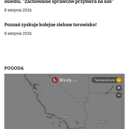
osiedlu. "Zachowanie sprawców przybiera na sile"
w
8 sierpnia 2026
p
Poznań zyskuje kolejne zielone torowisko!
i
8 sierpnia 2026
s
u
POGODA