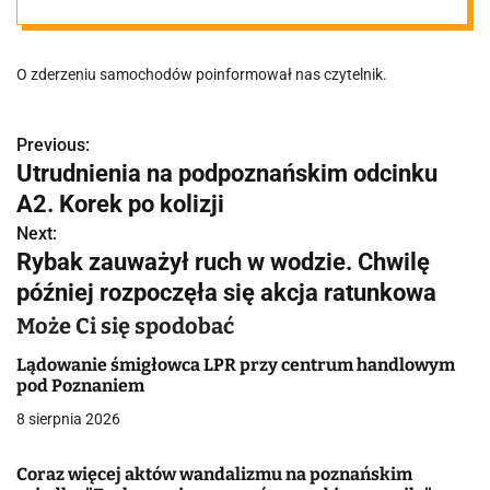
O zderzeniu samochodów poinformował nas czytelnik.
Previous:
N
Utrudnienia na podpoznańskim odcinku
a
A2. Korek po kolizji
w
Next:
Rybak zauważył ruch w wodzie. Chwilę
i
później rozpoczęła się akcja ratunkowa
g
Może Ci się spodobać
a
Lądowanie śmigłowca LPR przy centrum handlowym
pod Poznaniem
c
8 sierpnia 2026
j
Coraz więcej aktów wandalizmu na poznańskim
a