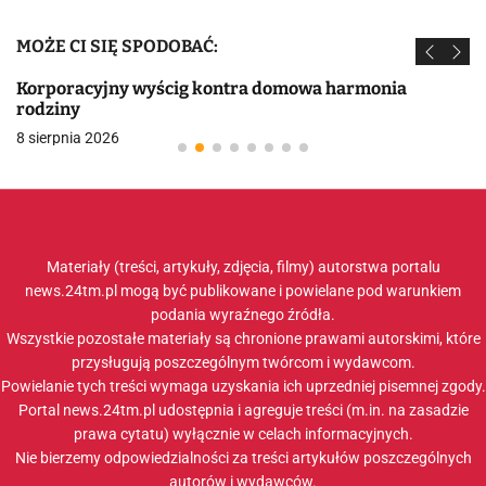
MOŻE CI SIĘ SPODOBAĆ:
Korporacyjny wyścig kontra domowa harmonia
rodziny
8 sierpnia 2026
Materiały (treści, artykuły, zdjęcia, filmy) autorstwa portalu
news.24tm.pl mogą być publikowane i powielane pod warunkiem
podania wyraźnego źródła.
Wszystkie pozostałe materiały są chronione prawami autorskimi, które
przysługują poszczególnym twórcom i wydawcom.
Powielanie tych treści wymaga uzyskania ich uprzedniej pisemnej zgody.
Portal news.24tm.pl udostępnia i agreguje treści (m.in. na zasadzie
prawa cytatu) wyłącznie w celach informacyjnych.
Nie bierzemy odpowiedzialności za treści artykułów poszczególnych
autorów i wydawców.