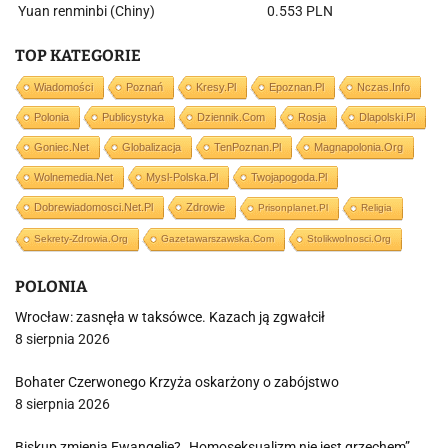
Yuan renminbi (Chiny)
0.553 PLN
TOP KATEGORIE
Wiadomości
Poznań
Kresy.pl
Epoznan.pl
Nczas.info
Polonia
Publicystyka
Dziennik.com
Rosja
Dlapolski.pl
Goniec.net
Globalizacja
TenPoznan.pl
Magnapolonia.org
Wolnemedia.net
Mysl-Polska.pl
Twojapogoda.pl
Dobrewiadomosci.net.pl
Zdrowie
Prisonplanet.pl
Religia
Sekrety-Zdrowia.org
Gazetawarszawska.com
Stolikwolnosci.org
POLONIA
Wrocław: zasnęła w taksówce. Kazach ją zgwałcił
8 sierpnia 2026
Bohater Czerwonego Krzyża oskarżony o zabójstwo
8 sierpnia 2026
Biskup zmienia Ewangelię? „Homoseksualizm nie jest grzechem”