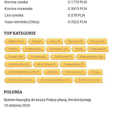
Korona czeska
0.1773 PLN
Korona norweska
0.3915 PLN
Lira turecka
0.078 PLN
Yuan renminbi (Chiny)
0.5522 PLN
TOP KATEGORIE
Wiadomości
Poznań
Kresy.pl
Epoznan.pl
Nczas.info
Polonia
Publicystyka
Dziennik.com
Rosja
Dlapolski.pl
Goniec.net
Globalizacja
TenPoznan.pl
Magnapolonia.org
Wolnemedia.net
Mysl-Polska.pl
Twojapogoda.pl
Dobrewiadomosci.net.pl
Zdrowie
Prisonplanet.pl
Religia
Sekrety-Zdrowia.org
Gazetawarszawska.com
Stolikwolnosci.org
POLONIA
System kaucyjny do kosza Polacy płacą, inni korzystają
10 sierpnia 2026