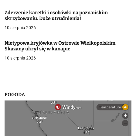
w
Zderzenie karetki i osobówki na poznańskim
skrzyżowaniu. Duże utrudnienia!
p
10 sierpnia 2026
i
s
Nietypowa kryjówka w Ostrowie Wielkopolskim.
Skazany ukrył się w kanapie
u
10 sierpnia 2026
POGODA