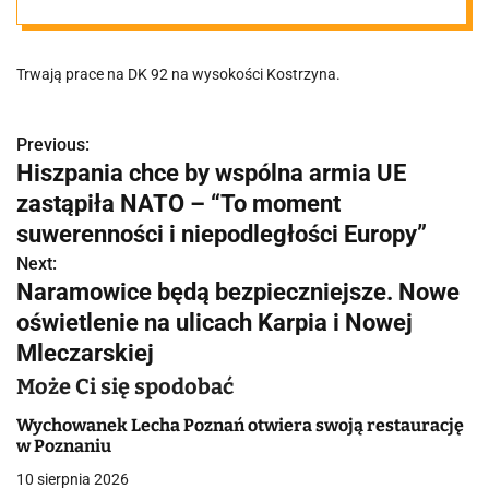
gazu!
Trwają prace na DK 92 na wysokości Kostrzyna.
Previous:
N
Hiszpania chce by wspólna armia UE
a
zastąpiła NATO – “To moment
w
suwerenności i niepodległości Europy”
Next:
i
Naramowice będą bezpieczniejsze. Nowe
g
oświetlenie na ulicach Karpia i Nowej
Mleczarskiej
a
Może Ci się spodobać
c
Wychowanek Lecha Poznań otwiera swoją restaurację
j
w Poznaniu
a
10 sierpnia 2026