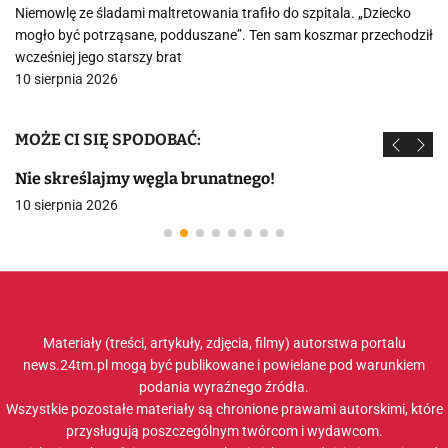
Niemowlę ze śladami maltretowania trafiło do szpitala. „Dziecko
mogło być potrząsane, podduszane”. Ten sam koszmar przechodził
wcześniej jego starszy brat
10 sierpnia 2026
MOŻE CI SIĘ SPODOBAĆ:
Nie skreślajmy węgla brunatnego!
10 sierpnia 2026
Materiały (treści, artykuły, zdjęcia, filmy) autorstwa portalu
news.24tm.pl mogą być publikowane i powielane pod warunkiem
podania wyraźnego źródła.
Wszystkie pozostałe materiały są chronione prawami autorskimi, które
przysługują poszczególnym twórcom i wydawcom.