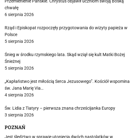
Przemienienie Pańskie. Chrystus objawił uczniom swoją Boską
chwałę
6 sierpnia 2026
Rząd i Episkopat rozpoczęły przygotowania do wizyty papieża w
Polsce
5 sierpnia 2026
Śnieg w środku rzymskiego lata. Skąd wziął się kult Matki Bożej
Śnieżnej
5 sierpnia 2026
„Kapłaństwo jest miłością Serca Jezusowego”. Kościół wspomina
św. Jana Marię Via…
4 sierpnia 2026
Św. Lidia z Tiatyry – pierwsza znana chrześcijanka Europy
3 sierpnia 2026
POZNAŃ
Jest śledztwo w sprawie utonięcia dwóch nastolatków w