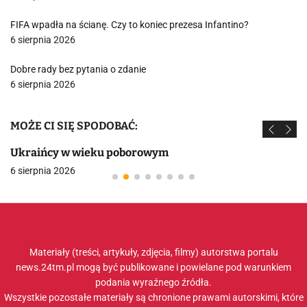
FIFA wpadła na ścianę. Czy to koniec prezesa Infantino?
6 sierpnia 2026
Dobre rady bez pytania o zdanie
6 sierpnia 2026
MOŻE CI SIĘ SPODOBAĆ:
Ukraińcy w wieku poborowym
6 sierpnia 2026
Materiały (treści, artykuły, zdjęcia, filmy) autorstwa portalu
news.24tm.pl mogą być publikowane i powielane pod warunkiem
podania wyraźnego źródła.
Wszystkie pozostałe materiały są chronione prawami autorskimi, które