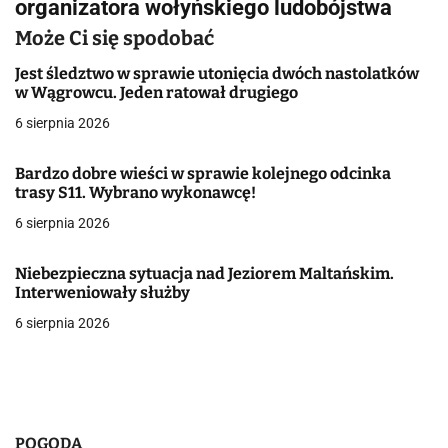
organizatora wołyńskiego ludobójstwa
a
Może Ci się spodobać
c
Jest śledztwo w sprawie utonięcia dwóch nastolatków
j
w Wągrowcu. Jeden ratował drugiego
a
6 sierpnia 2026
w
Bardzo dobre wieści w sprawie kolejnego odcinka
trasy S11. Wybrano wykonawcę!
p
6 sierpnia 2026
i
s
Niebezpieczna sytuacja nad Jeziorem Maltańskim.
Interweniowały służby
u
6 sierpnia 2026
POGODA