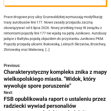
objazdem
Prace drogowe przy ulicy Grunwaldzkiej wymuszają modyfikację
trasy autobusów linii 177. Nowe zasady przejazdu zaczną
obowiązywać od 6 lipca 2026. Nowy przebieg trasy W związku z
remontami pojazdy linii 177 nie wjadą na pętlę Junikowo. Autobusy
jadące z Bałtyku pojadą objazdem do przystanku Junikowo PKM.
Pojazdy przejadą ulicami: Bukowską, Leśnych Skrzatów, Brzechwy,
Złotowską oraz Malwową. […]
Previous:
N
Charakterystyczny kompleks znika z mapy
a
wielkopolskiego miasta. "Widok, który
w
wywołuje spore poruszenie"
Next:
i
FSB opublikowała raport o ustaleniu przez
g
radziecki wywiad personaliów