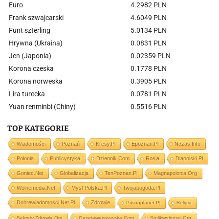
Euro
4.2982 PLN
Frank szwajcarski
4.6049 PLN
Funt szterling
5.0134 PLN
Hrywna (Ukraina)
0.0831 PLN
Jen (Japonia)
0.02359 PLN
Korona czeska
0.1778 PLN
Korona norweska
0.3905 PLN
Lira turecka
0.0781 PLN
Yuan renminbi (Chiny)
0.5516 PLN
TOP KATEGORIE
Wiadomości
Poznań
Kresy.pl
Epoznan.pl
Nczas.info
Polonia
Publicystyka
Dziennik.com
Rosja
Dlapolski.pl
Goniec.net
Globalizacja
TenPoznan.pl
Magnapolonia.org
Wolnemedia.net
Mysl-Polska.pl
Twojapogoda.pl
Dobrewiadomosci.net.pl
Zdrowie
Prisonplanet.pl
Religia
Sekrety-Zdrowia.org
Gazetawarszawska.com
Stolikwolnosci.org