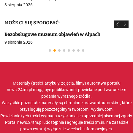
8 sierpnia 2026
MOŻE CI SIĘ SPODOBAĆ:
Bezobsługowe muzeum objawień w Alpach
9 sierpnia 2026
Materiały (treści, artykuły, zdjęcia, filmy) autorstwa portalu
news.24tm.pl mogą być publikowane i powielane pod warunkiem
podania wyraźnego źródła.
Wszystkie pozostałe materiały są chronione prawami autorskimi, które
przysługują poszczególnym twórcom i wydawcom.
Powielanie tych treści wymaga uzyskania ich uprzedniej pisemnej zgody.
Portal news.24tm.pl udostępnia i agreguje treści (m.in. na zasadzie
prawa cytatu) wyłącznie w celach informacyjnych.