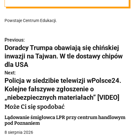
inwestycję
Powstaje Centrum Edukacji.
Previous:
N
Doradcy Trumpa obawiają się chińskiej
a
inwazji na Tajwan. W tle dostawy chipów
w
dla USA
Next:
i
Policja w siedzibie telewizji wPolsce24.
g
Kolejne fałszywe zgłoszenie o
„niebezpiecznych materiałach” [VIDEO]
a
Może Ci się spodobać
c
Lądowanie śmigłowca LPR przy centrum handlowym
j
pod Poznaniem
a
8 sierpnia 2026