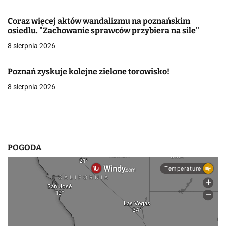
w
Coraz więcej aktów wandalizmu na poznańskim
osiedlu. "Zachowanie sprawców przybiera na sile"
p
8 sierpnia 2026
i
s
Poznań zyskuje kolejne zielone torowisko!
8 sierpnia 2026
u
POGODA