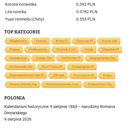
Korona norweska
0.392 PLN
Lira turecka
0.0782 PLN
Yuan renminbi (Chiny)
0.553 PLN
TOP KATEGORIE
Wiadomości
Poznań
Kresy.pl
Epoznan.pl
Nczas.info
Polonia
Publicystyka
Dziennik.com
Rosja
Dlapolski.pl
Globalizacja
Goniec.net
TenPoznan.pl
Magnapolonia.org
Wolnemedia.net
Mysl-Polska.pl
Twojapogoda.pl
Dobrewiadomosci.net.pl
Zdrowie
Prisonplanet.pl
Religia
Sekrety-Zdrowia.org
Gazetawarszawska.com
Stolikwolnosci.org
POLONIA
Kalendarium historyczne: 9 sierpnia 1864 – narodziny Romana
Dmowskiego
9 sierpnia 2026