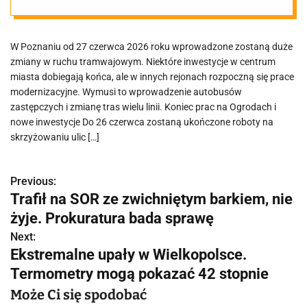
Nowe remonty i
W Poznaniu od 27 czerwca 2026 roku wprowadzone zostaną duże
autobusy
zmiany w ruchu tramwajowym. Niektóre inwestycje w centrum
miasta dobiegają końca, ale w innych rejonach rozpoczną się prace
zastępcze
modernizacyjne. Wymusi to wprowadzenie autobusów
zastępczych i zmianę tras wielu linii. Koniec prac na Ogrodach i
nowe inwestycje Do 26 czerwca zostaną ukończone roboty na
skrzyżowaniu ulic […]
Previous:
N
Trafił na SOR ze zwichniętym barkiem, nie
a
żyje. Prokuratura bada sprawę
w
Next:
Ekstremalne upały w Wielkopolsce.
i
Termometry mogą pokazać 42 stopnie
g
Może Ci się spodobać