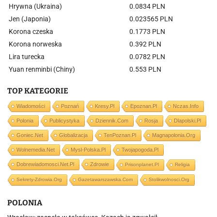
Hrywna (Ukraina)
0.0834 PLN
Jen (Japonia)
0.023565 PLN
Korona czeska
0.1773 PLN
Korona norweska
0.392 PLN
Lira turecka
0.0782 PLN
Yuan renminbi (Chiny)
0.553 PLN
TOP KATEGORIE
Wiadomości
Poznań
Kresy.pl
Epoznan.pl
Nczas.info
Polonia
Publicystyka
Dziennik.com
Rosja
Dlapolski.pl
Goniec.net
Globalizacja
TenPoznan.pl
Magnapolonia.org
Wolnemedia.net
Mysl-Polska.pl
Twojapogoda.pl
Dobrewiadomosci.net.pl
Zdrowie
Prisonplanet.pl
Religia
Sekrety-Zdrowia.org
Gazetawarszawska.com
Stolikwolnosci.org
POLONIA