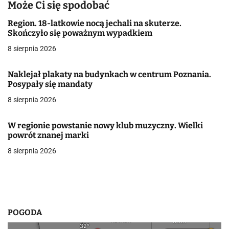
a
Może Ci się spodobać
c
Region. 18-latkowie nocą jechali na skuterze.
Skończyło się poważnym wypadkiem
j
8 sierpnia 2026
a
Naklejał plakaty na budynkach w centrum Poznania.
w
Posypały się mandaty
8 sierpnia 2026
p
i
W regionie powstanie nowy klub muzyczny. Wielki
powrót znanej marki
s
8 sierpnia 2026
u
POGODA