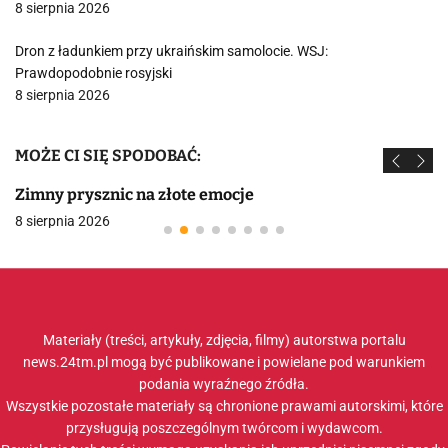
8 sierpnia 2026
Dron z ładunkiem przy ukraińskim samolocie. WSJ:
Prawdopodobnie rosyjski
8 sierpnia 2026
MOŻE CI SIĘ SPODOBAĆ:
Zimny prysznic na złote emocje
8 sierpnia 2026
Materiały (treści, artykuły, zdjęcia, filmy) autorstwa portalu
news.24tm.pl mogą być publikowane i powielane pod warunkiem
podania wyraźnego źródła.
Wszystkie pozostałe materiały są chronione prawami autorskimi, które
przysługują poszczególnym twórcom i wydawcom.