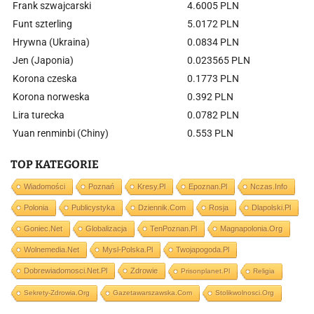
Frank szwajcarski
4.6005 PLN
Funt szterling
5.0172 PLN
Hrywna (Ukraina)
0.0834 PLN
Jen (Japonia)
0.023565 PLN
Korona czeska
0.1773 PLN
Korona norweska
0.392 PLN
Lira turecka
0.0782 PLN
Yuan renminbi (Chiny)
0.553 PLN
TOP KATEGORIE
Wiadomości
Poznań
Kresy.pl
Epoznan.pl
Nczas.info
Polonia
Publicystyka
Dziennik.com
Rosja
Dlapolski.pl
Goniec.net
Globalizacja
TenPoznan.pl
Magnapolonia.org
Wolnemedia.net
Mysl-Polska.pl
Twojapogoda.pl
Dobrewiadomosci.net.pl
Zdrowie
Prisonplanet.pl
Religia
Sekrety-Zdrowia.org
Gazetawarszawska.com
Stolikwolnosci.org