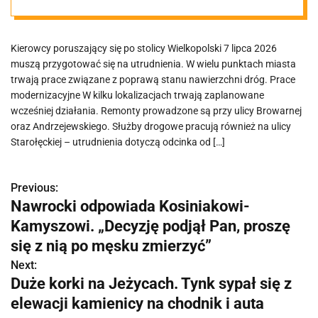
gdzie trwają
Kierowcy poruszający się po stolicy Wielkopolski 7 lipca 2026
naprawy
muszą przygotować się na utrudnienia. W wielu punktach miasta
trwają prace związane z poprawą stanu nawierzchni dróg. Prace
modernizacyjne W kilku lokalizacjach trwają zaplanowane
wcześniej działania. Remonty prowadzone są przy ulicy Browarnej
oraz Andrzejewskiego. Służby drogowe pracują również na ulicy
Starołęckiej – utrudnienia dotyczą odcinka od […]
Previous:
N
Nawrocki odpowiada Kosiniakowi-
a
Kamyszowi. „Decyzję podjął Pan, proszę
w
się z nią po męsku zmierzyć”
Next:
i
Duże korki na Jeżycach. Tynk sypał się z
g
elewacji kamienicy na chodnik i auta