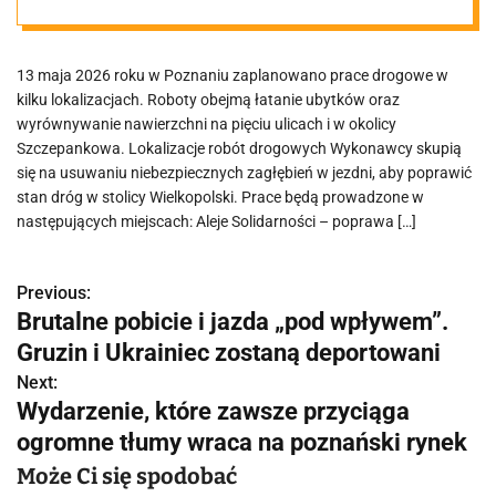
Poznania
13 maja 2026 roku w Poznaniu zaplanowano prace drogowe w
kilku lokalizacjach. Roboty obejmą łatanie ubytków oraz
wyrównywanie nawierzchni na pięciu ulicach i w okolicy
Szczepankowa. Lokalizacje robót drogowych Wykonawcy skupią
się na usuwaniu niebezpiecznych zagłębień w jezdni, aby poprawić
stan dróg w stolicy Wielkopolski. Prace będą prowadzone w
następujących miejscach: Aleje Solidarności – poprawa […]
Previous:
N
Brutalne pobicie i jazda „pod wpływem”.
a
Gruzin i Ukrainiec zostaną deportowani
w
Next:
Wydarzenie, które zawsze przyciąga
i
ogromne tłumy wraca na poznański rynek
g
Może Ci się spodobać