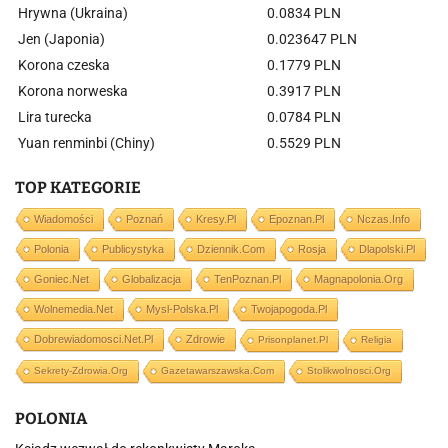
Hrywna (Ukraina)
0.0834 PLN
Jen (Japonia)
0.023647 PLN
Korona czeska
0.1779 PLN
Korona norweska
0.3917 PLN
Lira turecka
0.0784 PLN
Yuan renminbi (Chiny)
0.5529 PLN
TOP KATEGORIE
Wiadomości
Poznań
Kresy.pl
Epoznan.pl
Nczas.info
Polonia
Publicystyka
Dziennik.com
Rosja
Dlapolski.pl
Goniec.net
Globalizacja
TenPoznan.pl
Magnapolonia.org
Wolnemedia.net
Mysl-Polska.pl
Twojapogoda.pl
Dobrewiadomosci.net.pl
Zdrowie
Prisonplanet.pl
Religia
Sekrety-Zdrowia.org
Gazetawarszawska.com
Stolikwolnosci.org
POLONIA