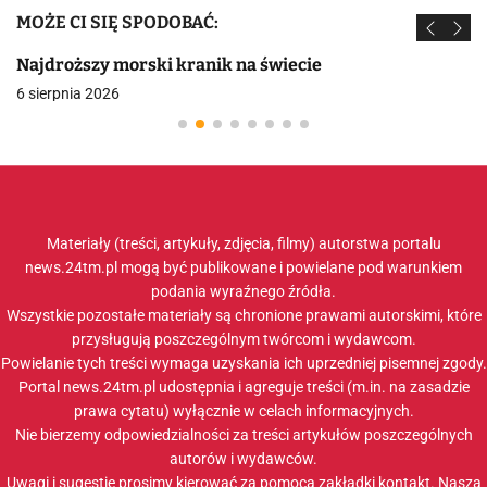
MOŻE CI SIĘ SPODOBAĆ:
Najdroższy morski kranik na świecie
6 sierpnia 2026
Materiały (treści, artykuły, zdjęcia, filmy) autorstwa portalu
news.24tm.pl mogą być publikowane i powielane pod warunkiem
podania wyraźnego źródła.
Wszystkie pozostałe materiały są chronione prawami autorskimi, które
przysługują poszczególnym twórcom i wydawcom.
Powielanie tych treści wymaga uzyskania ich uprzedniej pisemnej zgody.
Portal news.24tm.pl udostępnia i agreguje treści (m.in. na zasadzie
prawa cytatu) wyłącznie w celach informacyjnych.
Nie bierzemy odpowiedzialności za treści artykułów poszczególnych
autorów i wydawców.
Uwagi i sugestie prosimy kierować za pomocą zakładki
kontakt
. Nasza