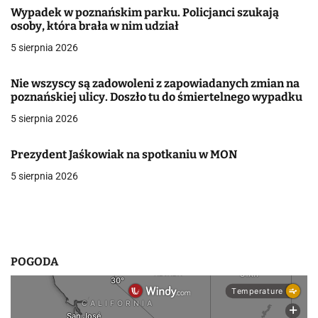
a
Wypadek w poznańskim parku. Policjanci szukają
osoby, która brała w nim udział
c
5 sierpnia 2026
j
Nie wszyscy są zadowoleni z zapowiadanych zmian na
a
poznańskiej ulicy. Doszło tu do śmiertelnego wypadku
w
5 sierpnia 2026
p
Prezydent Jaśkowiak na spotkaniu w MON
i
5 sierpnia 2026
s
u
POGODA