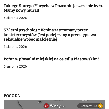
c
Takiego Starego Marycha w Poznaniu jeszcze nie było.
Mamy nowy mural!
j
6 sierpnia 2026
a
57-letni psycholog z Konina zatrzymany przez
w
kontrterrorystów. Jest podejrzany o przestępstwa
seksualne wobec małoletniej
p
6 sierpnia 2026
i
Pożar w pływalni miejskiej na osiedlu Piastowskim!
s
6 sierpnia 2026
u
POGODA