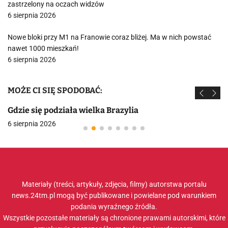
zastrzelony na oczach widzów
6 sierpnia 2026
Nowe bloki przy M1 na Franowie coraz bliżej. Ma w nich powstać
nawet 1000 mieszkań!
6 sierpnia 2026
MOŻE CI SIĘ SPODOBAĆ:
Gdzie się podziała wielka Brazylia
6 sierpnia 2026
Materiały (treści, artykuły, zdjęcia, filmy) autorstwa portalu
news.24tm.pl mogą być publikowane i powielane pod warunkiem
podania wyraźnego źródła.
Wszystkie pozostałe materiały są chronione prawami autorskimi, które