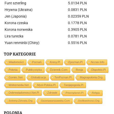
Funt szterling
5.0134 PLN
Hrywna (Ukraina)
0.0831 PLN
Jen (Japonia)
0.02359 PLN
Korona czeska
0.1778 PLN
Korona norweska
0.3905 PLN
Lira turecka
0.0781 PLN
Yuan renminbi (Chiny)
0.5516 PLN
TOP KATEGORIE
Wiadomości
Poznań
Kresy.pl
Epoznan.pl
Nczas.info
Polonia
Publicystyka
Dziennik.com
Rosja
Dlapolski.pl
Goniec.net
Globalizacja
TenPoznan.pl
Magnapolonia.org
Wolnemedia.net
Mysl-Polska.pl
Twojapogoda.pl
Dobrewiadomosci.net.pl
Zdrowie
Prisonplanet.pl
Religia
Sekrety-Zdrowia.org
Gazetawarszawska.com
Stolikwolnosci.org
POLONIA