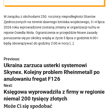
ruchu na
W związku z obchodami 250. rocznicy niepodległości Stanów
poznańskiej
Zjednoczonych na terenie dawnego lotniska wojskowego, 3 i 4 lipca
2026 roku wprowadzone zostaną zmiany w organizacji ruchu w
Woli
rejonie Osiedla Wola. Ograniczenia w przejeździe Nowe zasady
poruszania się po okolicy wejdą w życie 3 lipca o godzinie 6:00 i
będą obowiązywać do godziny 2:00 w nocy […]
Previous:
N
Ukraina zarzuca usterki systemowi
a
Skynex. Kolejny problem Rheinmetall po
w
anulowaniu fregat F126
Next:
i
Księgowa wyprowadziła z firmy w regionie
g
niemal 200 tysięcy złotych
a
Może Ci się spodobać