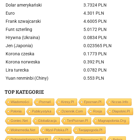
Dolar amerykański
3.7324 PLN
Euro
4.301 PLN
Frank szwajcarski
4.6005 PLN
Funt szterling
5.0172 PLN
Hrywna (Ukraina)
0.0834 PLN
Jen (Japonia)
0.023565 PLN
Korona czeska
0.1773 PLN
Korona norweska
0.392 PLN
Lira turecka
0.0782 PLN
Yuan renminbi (Chiny)
0.553 PLN
TOP KATEGORIE
Wiadomości
Poznań
Kresy.pl
Epoznan.pl
Nczas.info
Polonia
Publicystyka
Dziennik.com
Rosja
Dlapolski.pl
Goniec.net
Globalizacja
TenPoznan.pl
Magnapolonia.org
Wolnemedia.net
Mysl-Polska.pl
Twojapogoda.pl
Dobrewiadomosci.net.pl
Zdrowie
Prisonplanet.pl
Religia