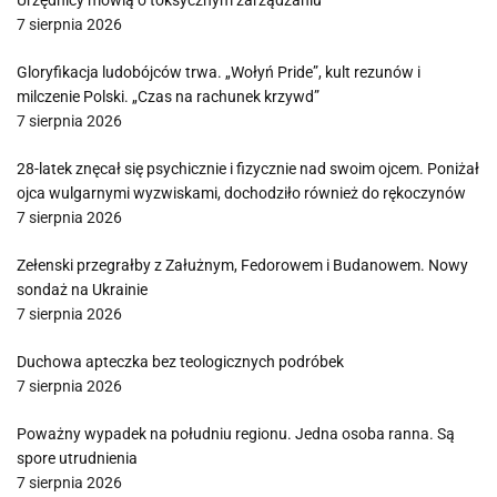
Urzędnicy mówią o toksycznym zarządzaniu
7 sierpnia 2026
Gloryfikacja ludobójców trwa. „Wołyń Pride”, kult rezunów i
milczenie Polski. „Czas na rachunek krzywd”
7 sierpnia 2026
28-latek znęcał się psychicznie i fizycznie nad swoim ojcem. Poniżał
ojca wulgarnymi wyzwiskami, dochodziło również do rękoczynów
7 sierpnia 2026
Zełenski przegrałby z Załużnym, Fedorowem i Budanowem. Nowy
sondaż na Ukrainie
7 sierpnia 2026
Duchowa apteczka bez teologicznych podróbek
7 sierpnia 2026
Poważny wypadek na południu regionu. Jedna osoba ranna. Są
spore utrudnienia
7 sierpnia 2026