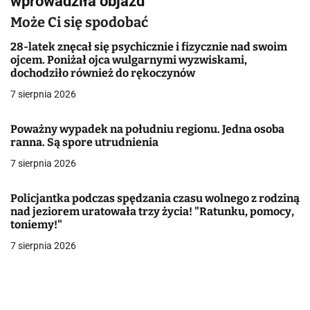
wprowadziła objazd
a
Może Ci się spodobać
c
28-latek znęcał się psychicznie i fizycznie nad swoim
ojcem. Poniżał ojca wulgarnymi wyzwiskami,
j
dochodziło również do rękoczynów
7 sierpnia 2026
a
w
Poważny wypadek na południu regionu. Jedna osoba
ranna. Są spore utrudnienia
p
7 sierpnia 2026
i
Policjantka podczas spędzania czasu wolnego z rodziną
s
nad jeziorem uratowała trzy życia! "Ratunku, pomocy,
toniemy!"
u
7 sierpnia 2026