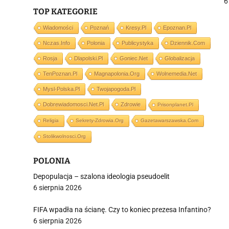
6
TOP KATEGORIE
Wiadomości
Poznań
Kresy.pl
Epoznan.pl
Nczas.info
Polonia
Publicystyka
Dziennik.com
j
Rosja
Dlapolski.pl
Goniec.net
Globalizacja
TenPoznan.pl
Magnapolonia.org
Wolnemedia.net
Mysl-Polska.pl
Twojapogoda.pl
Dobrewiadomosci.net.pl
Zdrowie
Prisonplanet.pl
Religia
Sekrety-Zdrowia.org
Gazetawarszawska.com
i
Stolikwolnosci.org
POLONIA
Depopulacja – szalona ideologia pseudoelit
6 sierpnia 2026
FIFA wpadła na ścianę. Czy to koniec prezesa Infantino?
6 sierpnia 2026