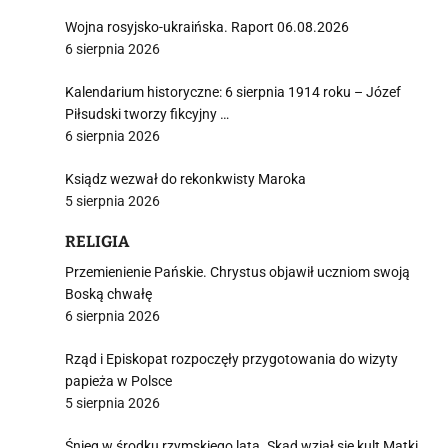
Wojna rosyjsko-ukraińska. Raport 06.08.2026
6 sierpnia 2026
Kalendarium historyczne: 6 sierpnia 1914 roku – Józef
Piłsudski tworzy fikcyjny …
6 sierpnia 2026
Ksiądz wezwał do rekonkwisty Maroka
5 sierpnia 2026
RELIGIA
Przemienienie Pańskie. Chrystus objawił uczniom swoją
Boską chwałę
6 sierpnia 2026
Rząd i Episkopat rozpoczęły przygotowania do wizyty
papieża w Polsce
5 sierpnia 2026
Śnieg w środku rzymskiego lata. Skąd wziął się kult Matki