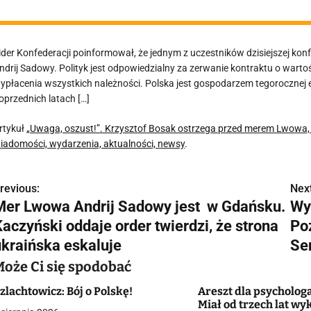
ider Konfederacji poinformował, że jednym z uczestników dzisiejszej ko
ndrij Sadowy. Polityk jest odpowiedzialny za zerwanie kontraktu o wartoś
ypłacenia wszystkich należności. Polska jest gospodarzem tegorocznej e
oprzednich latach […]
rtykuł
„Uwaga, oszust!”. Krzysztof Bosak ostrzega przed merem Lwowa, k
iadomości, wydarzenia, aktualności, newsy
.
revious:
Next
N
Mer Lwowa Andrij Sadowy jest w Gdańsku.
Wy
a
aczyński oddaje order twierdzi, że strona
Po
w
ukraińska eskaluje
Se
Może Ci się spodobać
zlachtowicz: Bój o Polskę!
Areszt dla psychologa
g
Miał od trzech lat w