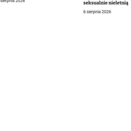
 sierpnia 2026
seksualnie nieletnią
a
6 sierpnia 2026
c
a
w
p
s
u