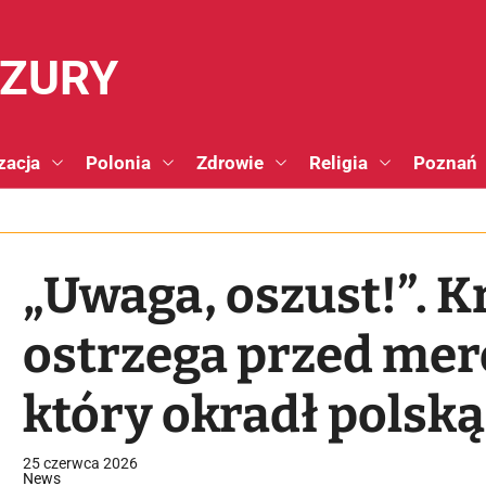
NZURY
zacja
Polonia
Zdrowie
Religia
Poznań
„Uwaga, oszust!”. K
ostrzega przed me
który okradł polską
25 czerwca 2026
News