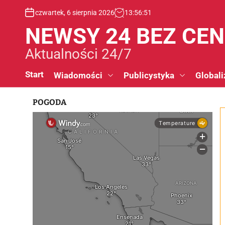
S
czwartek, 6 sierpnia 2026
13
:
56
:
52
k
i
NEWSY 24 BEZ CE
p
t
Aktualności 24/7
o
c
Start
Wiadomości
Publicystyka
Globali
o
n
POGODA
t
e
n
t