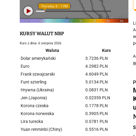
L
A
KURSY WALUT NBP
w
p
Kurs z dnia: 6 sierpnia 2026
Waluta
Kurs
A
Dolar amerykański
3.7236 PLN
w
Euro
4.2982 PLN
Frank szwajcarski
4.6049 PLN
Funt szterling
5.0134 PLN
P
Hrywna (Ukraina)
0.0831 PLN
K
Jen (Japonia)
0.02359 PLN
Korona czeska
0.1778 PLN
Korona norweska
0.3905 PLN
i
Lira turecka
0.0781 PLN
S
Yuan renminbi (Chiny)
0.5516 PLN